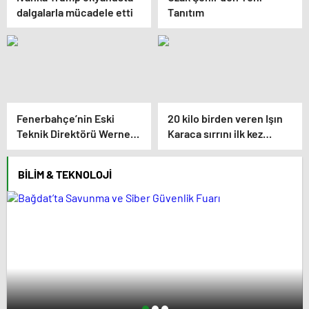
dalgalarla mücadele etti
Tanıtım
Fenerbahçe’nin Eski
20 kilo birden veren Işın
Teknik Direktörü Werner
Karaca sırrını ilk kez
Lorant Hayatını Kaybetti
açıkladı
BILIM & TEKNOLOJI