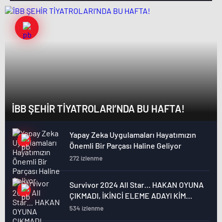
İBB ŞEHİR TİYATROLARI’NDA BU HAFTA!
Yapay Zeka Uygulamaları Hayatımızın
Önemli Bir Parçası Haline Geliyor
272 izlenme
Survivor 2024 All Star… HAKAN OYUNA
ÇIKMADI, İKİNCİ ELEME ADAYI KİM
OLDU?
534 izlenme