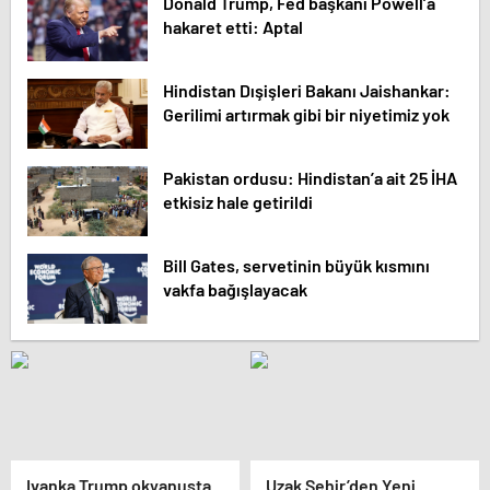
Donald Trump, Fed başkanı Powell’a
hakaret etti: Aptal
Hindistan Dışişleri Bakanı Jaishankar:
Gerilimi artırmak gibi bir niyetimiz yok
Pakistan ordusu: Hindistan’a ait 25 İHA
etkisiz hale getirildi
Bill Gates, servetinin büyük kısmını
vakfa bağışlayacak
Ivanka Trump okyanusta
Uzak Şehir’den Yeni