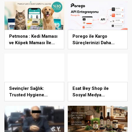
Tesislerine Verimli
Sistemler Sunuyor
Petmona : Kedi Maması
Porego ile Kargo
ve Köpek Maması İle
Süreçlerinizi Daha
Tüm Evcil Hayvan
Kolay Yönetin
Ürünleri
Sevinçler Sağlık:
Esat Bey Shop ile
Trusted Hygiene
Sosyal Medya
Product Manufacturer
Hizmetlerinde Güçlü
in Turkey
Panel Deneyimi