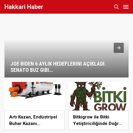
Hakkari Haber
JOE BIDEN 6 AYLIK HEDEFLERINI AÇIKLADI.
SENATO BUZ GIBI…
Artı Kazan, Endüstriyel
Bitkigrow ile Bitki
Buhar Kazanı
Yetiştiriciliğinde Doğru
Çözümleriyle Üretim
Ekipman ve Ürün Seçimi