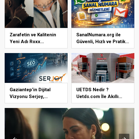
Öne Çıkıyor
Zarafetin ve Kalitenin
SanalNumara.org ile
Yeni Adı Roxx
Güvenli, Hızlı ve Pratik
Signature
SMS Onay Çözümleri
Gaziantep’in Dijital
UETDS Nedir ?
Vizyonu Serjoy,
Uetds.com İle Akıllı
Gaziantep Üniversitesi
Dijital Taşımacılık
Teknopark’tan Dünyaya
Yazılımı
Açılıyor