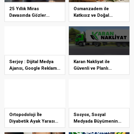
25 Yıllık Miras
Osmanzadem ile
Davasında Gözler
Katkısız ve Doğal
Temmuz Ayındaki Karar
Beslenme Dönemi
Duruşmasına Çevrildi
Serjoy : Dijital Medya
Karan Nakliyat ile
Ajansı, Google Reklam
Güvenli ve Planlı
Ajansı, SEO Ajansı ve
Taşınma Deneyimi
Web Tasarım Ajansı
Ortopodoloji İle
Sosyox, Sosyal
Diyabetik Ayak Yarası
Medyada Büyümenin
Tedavisi
Güvenilir Adresi Olarak