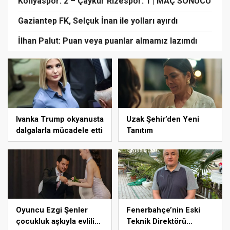
Konyaspor: 2 – Çaykur Rizespor: 1 | MAÇ SONUCU
Gaziantep FK, Selçuk İnan ile yolları ayırdı
İlhan Palut: Puan veya puanlar almamız lazımdı
Ivanka Trump okyanusta
Uzak Şehir’den Yeni
dalgalarla mücadele etti
Tanıtım
Oyuncu Ezgi Şenler
Fenerbahçe’nin Eski
çocukluk aşkıyla evliliğe
Teknik Direktörü