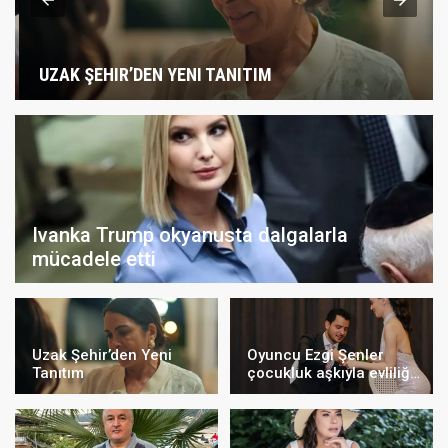
UZAK ŞEHIR’DEN YENI TANITIM
Ivanka Trump okyanusta dalgalarla
mücadele etti
Uzak Şehir’den Yeni
Oyuncu Ezgi Şenler
Tanıtım
çocukluk aşkıyla evliliğe
ilk adımı attı