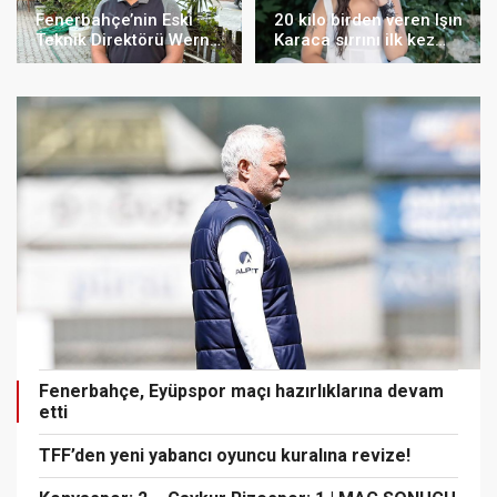
Fenerbahçe’nin Eski
20 kilo birden veren Işın
Teknik Direktörü Werner
Karaca sırrını ilk kez
Lorant Hayatını Kaybetti
açıkladı
Fenerbahçe, Eyüpspor maçı hazırlıklarına devam
etti
TFF’den yeni yabancı oyuncu kuralına revize!