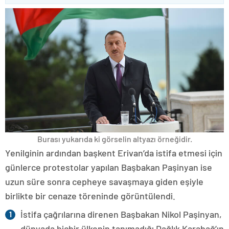
Burası yukarıda ki görselin altyazı örneğidir.
Yenilginin ardından başkent Erivan’da istifa etmesi için
günlerce protestolar yapılan Başbakan Paşinyan ise
uzun süre sonra cepheye savaşmaya giden eşiyle
birlikte bir cenaze töreninde görüntülendi.
İstifa çağrılarına direnen Başbakan Nikol Paşinyan,
dünyada hiçbir ülkenin tanımadığı Dağlık Karabağ’ın