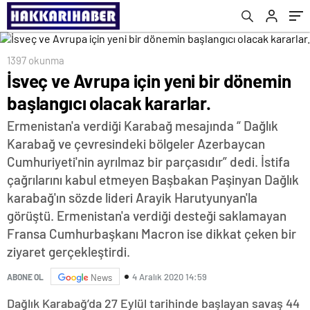
1397 okunma
İsveç ve Avrupa için yeni bir dönemin
başlangıcı olacak kararlar.
Ermenistan'a verdiği Karabağ mesajında “ Dağlık
Karabağ ve çevresindeki bölgeler Azerbaycan
Cumhuriyeti'nin ayrılmaz bir parçasıdır” dedi. İstifa
çağrılarını kabul etmeyen Başbakan Paşinyan Dağlık
karabağ'ın sözde lideri Arayik Harutyunyan'la
görüştü. Ermenistan'a verdiği desteği saklamayan
Fransa Cumhurbaşkanı Macron ise dikkat çeken bir
ziyaret gerçekleştirdi.
4 Aralık 2020 14:59
ABONE OL
News
Dağlık Karabağ’da 27 Eylül tarihinde başlayan savaş 44