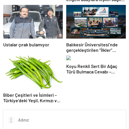
şartlarını güncelledi
Ustalar çırak bulamıyor
Balıkesir Üniversitesi’nde
gerçekleştirilen “İlkler”
üniversitenin geleceğini
şekillendiriyor
Koyu Renkli Sert Bir Ağaç
Türü Bulmaca Cevabı –
Bulmacada Koyu Renkli Sert
Bir Ağaç Türü
Biber Çeşitleri ve İsimleri –
Türkiye’deki Yeşil, Kırmızı ve
Acı Biber Türleri Nelerdir?