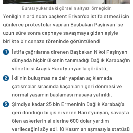
Burası yukarıda ki görselin altyazı örneğidir.
Yenilginin ardından başkent Erivan’da istifa etmesi için
günlerce protestolar yapılan Başbakan Paşinyan ise
uzun süre sonra cepheye savaşmaya giden eşiyle
birlikte bir cenaze töreninde görüntülendi.
İstifa çağrılarına direnen Başbakan Nikol Paşinyan,
dünyada hiçbir ülkenin tanımadığı Dağlık Karabağ’ın
yöneticisi Arayik Harutyunyan’la görüştü.
İkilinin buluşmasına dair yapılan açıklamada
çatışmalar sırasında kaçanların geri dönmesi ve
normal yaşamın başlaması masaya yatırıldı.
Şimdiye kadar 25 bin Ermeninin Dağlık Karabağ’a
geri döndüğü bilgisini veren Harutyunyan, savaşta
ölen askerlerin ailelerine 600 dolar yardım
verileceğini söyledi. 10 Kasım anlaşmasıyla statüsü