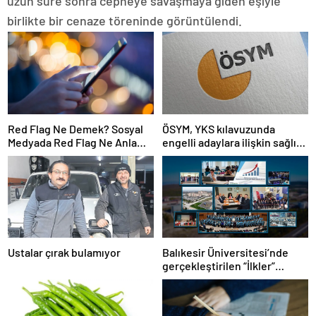
uzun süre sonra cepheye savaşmaya giden eşiyle
birlikte bir cenaze töreninde görüntülendi.
Red Flag Ne Demek? Sosyal
ÖSYM, YKS kılavuzunda
Medyada Red Flag Ne Anlama
engelli adaylara ilişkin sağlık
Gelir?
şartlarını güncelledi
Ustalar çırak bulamıyor
Balıkesir Üniversitesi’nde
gerçekleştirilen “İlkler”
üniversitenin geleceğini
şekillendiriyor