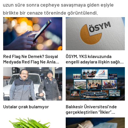
uzun süre sonra cepheye savaşmaya giden eşiyle
birlikte bir cenaze töreninde görüntülendi.
Red Flag Ne Demek? Sosyal
ÖSYM, YKS kılavuzunda
Medyada Red Flag Ne Anlama
engelli adaylara ilişkin sağlık
Gelir?
şartlarını güncelledi
Ustalar çırak bulamıyor
Balıkesir Üniversitesi’nde
gerçekleştirilen “İlkler”
üniversitenin geleceğini
şekillendiriyor