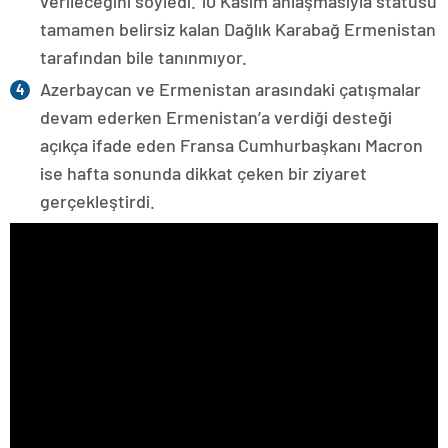
verileceğini söyledi. 10 Kasım anlaşmasıyla statüsü
tamamen belirsiz kalan Dağlık Karabağ Ermenistan
tarafından bile tanınmıyor.
Azerbaycan ve Ermenistan arasındaki çatışmalar
devam ederken Ermenistan’a verdiği desteği
açıkça ifade eden Fransa Cumhurbaşkanı Macron
ise hafta sonunda dikkat çeken bir ziyaret
gerçekleştirdi.