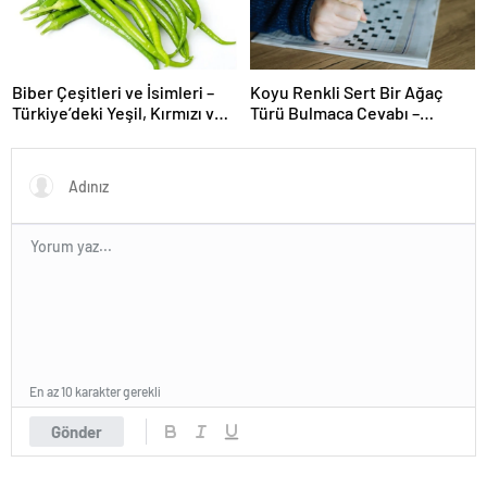
Biber Çeşitleri ve İsimleri –
Koyu Renkli Sert Bir Ağaç
Türkiye’deki Yeşil, Kırmızı ve
Türü Bulmaca Cevabı –
Acı Biber Türleri Nelerdir?
Bulmacada Koyu Renkli Sert
Bir Ağaç Türü
En az 10 karakter gerekli
Gönder