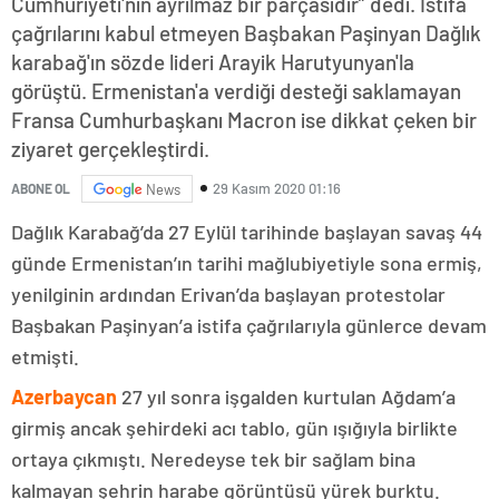
Cumhuriyeti'nin ayrılmaz bir parçasıdır” dedi. İstifa
çağrılarını kabul etmeyen Başbakan Paşinyan Dağlık
karabağ'ın sözde lideri Arayik Harutyunyan'la
görüştü. Ermenistan'a verdiği desteği saklamayan
Fransa Cumhurbaşkanı Macron ise dikkat çeken bir
ziyaret gerçekleştirdi.
29 Kasım 2020 01:16
ABONE OL
News
Dağlık Karabağ’da 27 Eylül tarihinde başlayan savaş 44
günde Ermenistan’ın tarihi mağlubiyetiyle sona ermiş,
yenilginin ardından Erivan’da başlayan protestolar
Başbakan Paşinyan’a istifa çağrılarıyla günlerce devam
etmişti.
Azerbaycan
27 yıl sonra işgalden kurtulan Ağdam’a
girmiş ancak şehirdeki acı tablo, gün ışığıyla birlikte
ortaya çıkmıştı. Neredeyse tek bir sağlam bina
kalmayan şehrin harabe görüntüsü yürek burktu.