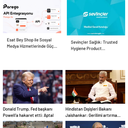
Esat Bey Shop ile Sosyal
Porego ile Kargo
Sevinçler Sağlık: Trusted
Medya Hizmetlerinde Güçlü
Süreçlerinizi Daha Kolay
Hygiene Product
Panel Deneyimi
Yönetin
Manufacturer in Turkey
Donald Trump, Fed başkanı
Hindistan Dışişleri Bakanı
Powell’a hakaret etti: Aptal
Jaishankar: Gerilimi artırmak
gibi bir niyetimiz yok