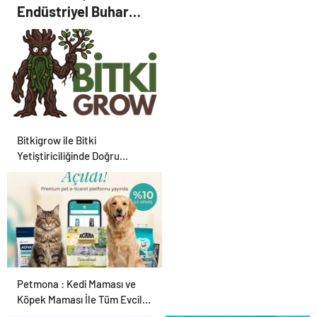
Endüstriyel Buhar
Kazanı Çözümleriyle
Üretim Tesislerine
Verimli Sistemler
Sunuyor
Bitkigrow ile Bitki
Yetiştiriciliğinde Doğru
Ekipman ve Ürün Seçimi
Petmona : Kedi Maması ve
Köpek Maması İle Tüm Evcil
Hayvan Ürünleri