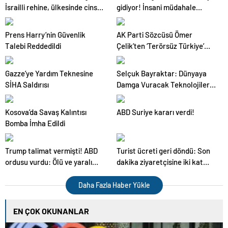
İsrailli rehine, ülkesinde cinsel
gidiyor! İnsani müdahale
saldırıya uğradı
çöküşün eşiğinde
Prens Harry’nin Güvenlik
AK Parti Sözcüsü Ömer
Talebi Reddedildi
Çelik’ten ‘Terörsüz Türkiye’
açıklaması: Her aşamayı
titizlikle takip ediyoruz
Gazze’ye Yardım Teknesine
Selçuk Bayraktar: Dünyaya
SİHA Saldırısı
Damga Vuracak Teknolojiler
Geliştirme Gayretimiz Var
Kosova’da Savaş Kalıntısı
ABD Suriye kararı verdi!
Bomba İmha Edildi
Trump talimat vermişti! ABD
Turist ücreti geri döndü: Son
ordusu vurdu: Ölü ve yaralı
dakika ziyaretçisine iki kat
sayısı artıyor
fiyat
Daha Fazla Haber Yükle
EN ÇOK OKUNANLAR