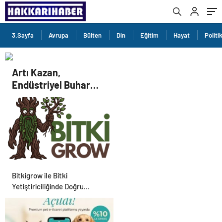
3.Sayfa
Avrupa
Bülten
Din
Eğitim
Hayat
Politi
Artı Kazan,
Endüstriyel Buhar
Kazanı Çözümleriyle
Üretim Tesislerine
Verimli Sistemler
Sunuyor
Bitkigrow ile Bitki
Yetiştiriciliğinde Doğru
Ekipman ve Ürün Seçimi