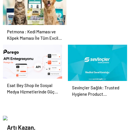
Petmona : Kedi Maması ve
Köpek Maması İle Tüm Evcil
Hayvan Ürünleri
Esat Bey Shop ile Sosyal
Porego ile Kargo
Sevinçler Sağlık: Trusted
Medya Hizmetlerinde Güçlü
Süreçlerinizi Daha Kolay
Hygiene Product
Panel Deneyimi
Yönetin
Manufacturer in Turkey
Artı Kazan,