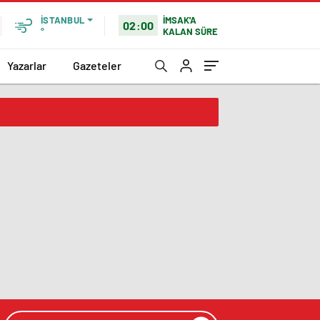
İMSAK'A
İSTANBUL
02:00
KALAN SÜRE
°
Yazarlar
Gazeteler