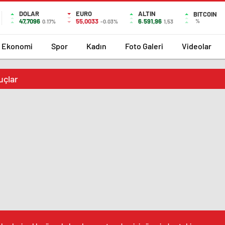
DOLAR
EURO
ALTIN
BITCOIN
47,7096
55,0033
6.591,96
%
0.17%
-0.03%
1,53
Ekonomi
Spor
Kadın
Foto Galeri
Videolar
uçlar