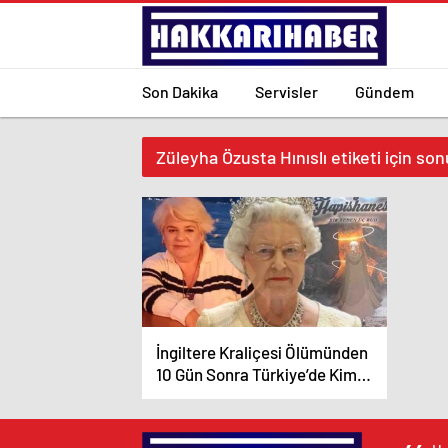
Son Dakika
Servisler
Gündem
Züleyha Özusta Hınıslı etiketi için son
İngiltere Kraliçesi Ölümünden
10 Gün Sonra Türkiye’de Kimin
Rüyasına Girdi?