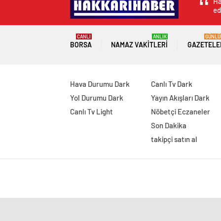
Ha
ed
CANLI
ANLIK
GÜNLÜ
BORSA
NAMAZ VAKITLERI
GAZETELE
Hava Durumu Dark
Canlı Tv Dark
Yol Durumu Dark
Yayın Akışları Dark
Canlı Tv Light
Nöbetçi Eczaneler
Son Dakika
takipçi satın al