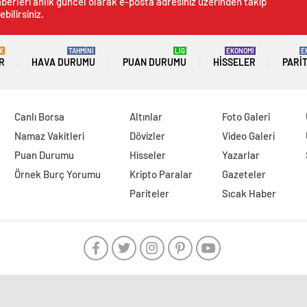
berleri anlık güncel olarak e-posta adresiniz üzerinden takip
ebilirsiniz.
K
TAHMİNİ
LİG
EKONOMİ
E
R
HAVA DURUMU
PUAN DURUMU
HISSELER
PARI
Canlı Borsa
Altınlar
Foto Galeri
Namaz Vakitleri
Dövizler
Video Galeri
Puan Durumu
Hisseler
Yazarlar
Örnek Burç Yorumu
Kripto Paralar
Gazeteler
Pariteler
Sıcak Haber