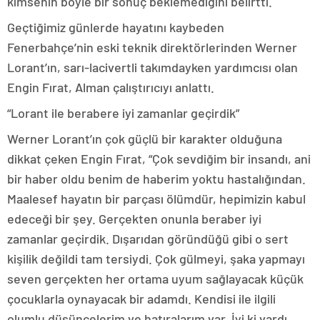
kimsenin böyle bir sonuç beklemediğini belirtti.
Geçtiğimiz günlerde hayatını kaybeden
Fenerbahçe’nin eski teknik direktörlerinden Werner
Lorant’ın, sarı-lacivertli takımdayken yardımcısı olan
Engin Fırat, Alman çalıştırıcıyı anlattı.
“Lorant ile berabere iyi zamanlar geçirdik”
Werner Lorant’ın çok güçlü bir karakter olduğuna
dikkat çeken Engin Fırat, “Çok sevdiğim bir insandı, ani
bir haber oldu benim de haberim yoktu hastalığından.
Maalesef hayatın bir parçası ölümdür, hepimizin kabul
edeceği bir şey. Gerçekten onunla beraber iyi
zamanlar geçirdik. Dışarıdan göründüğü gibi o sert
kişilik değildi tam tersiydi. Çok gülmeyi, şaka yapmayı
seven gerçekten her ortama uyum sağlayacak küçük
çocuklarla oynayacak bir adamdı. Kendisi ile ilgili
olumlu düşüncelerim ve hatıralarım var. İyi ki vardı