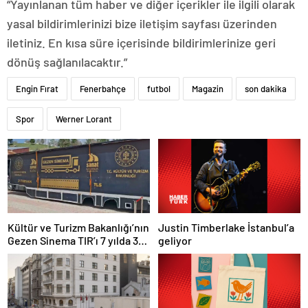
“Yayınlanan tüm haber ve diğer içerikler ile ilgili olarak
yasal bildirimlerinizi bize iletişim sayfası üzerinden
iletiniz. En kısa süre içerisinde bildirimlerinize geri
dönüş sağlanılacaktır.”
Engin Fırat
Fenerbahçe
futbol
Magazin
son dakika
Spor
Werner Lorant
Justin Timberlake İstanbul’a
Kültür ve Turizm Bakanlığı’nın
geliyor
Gezen Sinema TIR’ı 7 yılda 358
ilçeye ulaştı