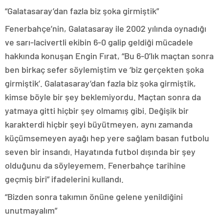
“Galatasaray’dan fazla biz şoka girmiştik”
Fenerbahçe’nin, Galatasaray ile 2002 yılında oynadığı
ve sarı-lacivertli ekibin 6-0 galip geldiği mücadele
hakkında konuşan Engin Fırat, “Bu 6-0’lık maçtan sonra
ben birkaç sefer söylemiştim ve ‘biz gerçekten şoka
girmiştik’. Galatasaray’dan fazla biz şoka girmiştik,
kimse böyle bir şey beklemiyordu. Maçtan sonra da
yatmaya gitti hiçbir şey olmamış gibi. Değişik bir
karakterdi hiçbir şeyi büyütmeyen, aynı zamanda
küçümsemeyen ayağı hep yere sağlam basan futbolu
seven bir insandı. Hayatında futbol dışında bir şey
olduğunu da söyleyemem. Fenerbahçe tarihine
geçmiş biri” ifadelerini kullandı.
“Bizden sonra takımın önüne gelene yenildiğini
unutmayalım”