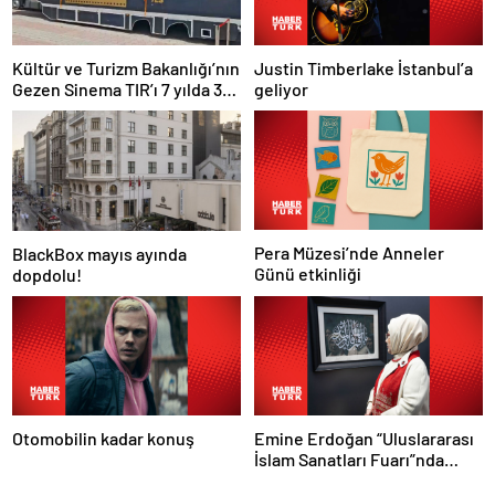
Justin Timberlake İstanbul’a
Kültür ve Turizm Bakanlığı’nın
geliyor
Gezen Sinema TIR’ı 7 yılda 358
ilçeye ulaştı
Pera Müzesi’nde Anneler
BlackBox mayıs ayında
Günü etkinliği
dopdolu!
Otomobilin kadar konuş
Emine Erdoğan “Uluslararası
İslam Sanatları Fuarı”nda
konuştu