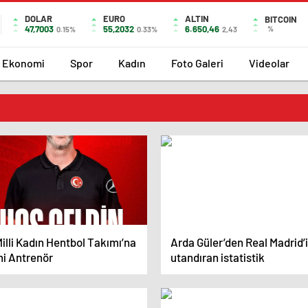
DOLAR
EURO
ALTIN
BITCOIN
47,7003
55,2032
6.650,46
%
0.15%
0.33%
2,43
Ekonomi
Spor
Kadın
Foto Galeri
Videolar
illi Kadın Hentbol Takımı’na
Arda Güler’den Real Madrid’i
ni Antrenör
utandıran istatistik