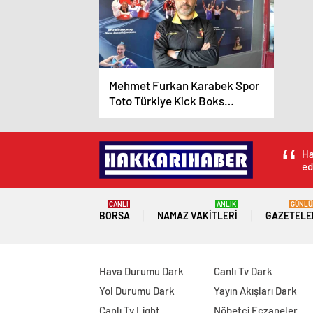
Mehmet Furkan Karabek Spor
Toto Türkiye Kick Boks
Şampiyonası’nda 2. oldu
Ha
ed
CANLI
ANLIK
GÜNLÜ
BORSA
NAMAZ VAKITLERI
GAZETELE
Hava Durumu Dark
Canlı Tv Dark
Yol Durumu Dark
Yayın Akışları Dark
Canlı Tv Light
Nöbetçi Eczaneler