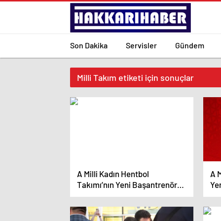
Son Dakika
Servisler
Gündem
Milli Takım etiketi için sonuçlar
A Milli Kadın Hentbol
A M
Takımı’nın Yeni Başantrenörü
Ye
David Ginesta Montes