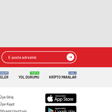
KONOMİ
TRAFİK
CANLI
TELER
YOL DURUMU
KRIPTO PARALAR
Üye Giriş
Üye Kayıt
Şifremi Unuttum