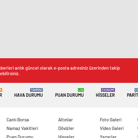
berleri anlık güncel olarak e-posta adresiniz üzerinden takip
ebilirsiniz.
K
TAHMİNİ
LİG
EKONOMİ
E
R
HAVA DURUMU
PUAN DURUMU
HISSELER
PARI
Canlı Borsa
Altınlar
Foto Galeri
Namaz Vakitleri
Dövizler
Video Galeri
Puan Durumu
Hisseler
Yazarlar