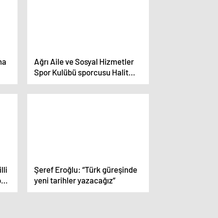
na
Ağrı Aile ve Sosyal Hizmetler
Spor Kulübü sporcusu Halit
Durak Türkiye şampiyonu oldu
lli
Şeref Eroğlu: “Türk güreşinde
pa
yeni tarihler yazacağız”