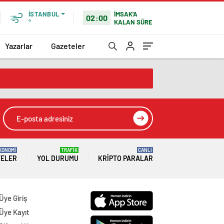
İMSAK'A
İSTANBUL
02:00
KALAN SÜRE
°
Yazarlar
Gazeteler
KONOMİ
TRAFİK
CANLI
TELER
YOL DURUMU
KRIPTO PARALAR
Üye Giriş
Üye Kayıt