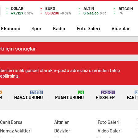
DOLAR
EURO
ALTIN
BITCOIN
47,7127
55,0296
6.533,33
%
0.16%
-0.02%
0,63
Ekonomi
Spor
Kadın
Foto Galeri
Videolar
i için sonuçlar
berleri anlık güncel olarak e-posta adresiniz üzerinden takip
ebilirsiniz.
K
TAHMİNİ
LİG
EKONOMİ
E
R
HAVA DURUMU
PUAN DURUMU
HISSELER
PARI
Canlı Borsa
Altınlar
Foto Galeri
Namaz Vakitleri
Dövizler
Video Galeri