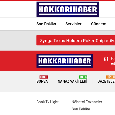
Son Dakika
Servisler
Gündem
Zynga Texas Holdem Poker Chip etiket
Ha
ed
CANLI
ANLIK
GÜNLÜ
BORSA
NAMAZ VAKITLERI
GAZETELE
Canlı Tv Light
Nöbetçi Eczaneler
Son Dakika