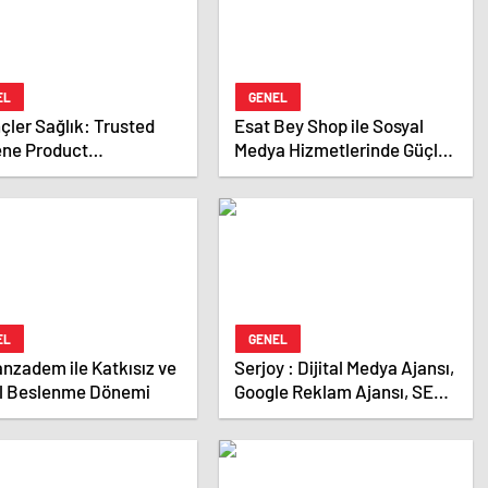
EL
GENEL
çler Sağlık: Trusted
Esat Bey Shop ile Sosyal
ene Product
Medya Hizmetlerinde Güçlü
acturer in Turkey
Panel Deneyimi
EL
GENEL
zadem ile Katkısız ve
Serjoy : Dijital Medya Ajansı,
l Beslenme Dönemi
Google Reklam Ajansı, SEO
Ajansı ve Web Tasarım
Ajansı