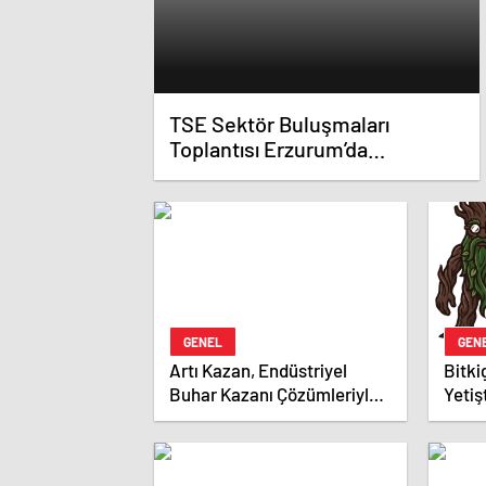
TSE Sektör Buluşmaları
Toplantısı Erzurum’da
Gerçekleştirildi
GENEL
GEN
Artı Kazan, Endüstriyel
Bitki
Buhar Kazanı Çözümleriyle
Yetiş
Üretim Tesislerine Verimli
Ekip
Sistemler Sunuyor