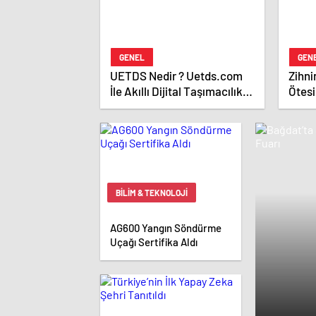
GENEL
GEN
UETDS Nedir ? Uetds.com
Zihni
İle Akıllı Dijital Taşımacılık
Ötesi
Yazılımı
BILIM & TEKNOLOJI
AG600 Yangın Söndürme
Uçağı Sertifika Aldı