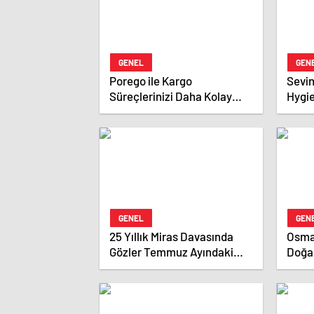
GENEL
GEN
Porego ile Kargo
Sevin
Süreçlerinizi Daha Kolay
Hygi
Yönetin
Manuf
GENEL
GEN
25 Yıllık Miras Davasında
Osman
Gözler Temmuz Ayındaki
Doğa
Karar Duruşmasına Çevrildi