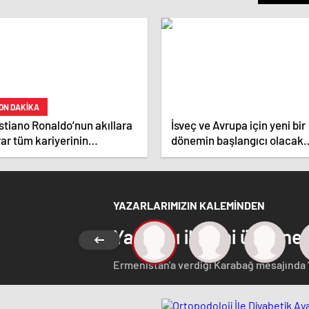
ON DAKİKA
stiano Ronaldo’nun akıllara
İsveç ve Avrupa için yeni bir
ar tüm kariyerinin
dönemin başlangıcı olacak
atistiğini çıkardık !
kararlar.
YAZARLARIMIZIN KALEMİNDEN
Yabancı ilgisini üzerine
Ermenistan'a verdiği Karabağ mesajında 
Azerbaycan Cumhuriyeti'nin ayrılmaz bir pa
etmeyen Başbakan Paşinyan Dağlık karaba
görüştü. Ermenistan'a verdiği desteği 