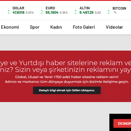
DOLAR
EURO
ALTIN
BITCOIN
47,6016
55,1904
6.497,25
%
0.01%
0.16%
0,02
Ekonomi
Spor
Kadın
Foto Galeri
Videolar
EKONOM