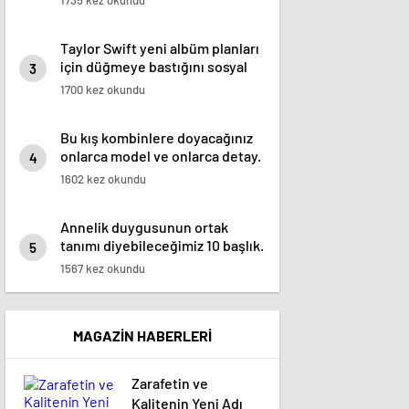
1735 kez okundu
Taylor Swift yeni albüm planları
için düğmeye bastığını sosyal
3
medyadan duyurdu!
1700 kez okundu
Bu kış kombinlere doyacağınız
onlarca model ve onlarca detay.
4
1602 kez okundu
Annelik duygusunun ortak
tanımı diyebileceğimiz 10 başlık.
5
1567 kez okundu
MAGAZİN HABERLERİ
Zarafetin ve
Kalitenin Yeni Adı