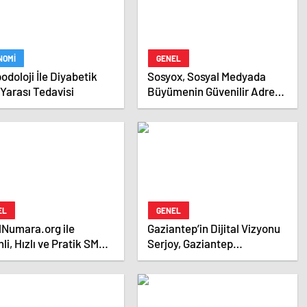
NOMI
GENEL
odoloji İle Diyabetik
Sosyox, Sosyal Medyada
Yarası Tedavisi
Büyümenin Güvenilir Adresi
Olarak Öne Çıkıyor
EL
GENEL
lNumara.org ile
Gaziantep’in Dijital Vizyonu
li, Hızlı ve Pratik SMS
Serjoy, Gaziantep
 Çözümleri
Üniversitesi Teknopark’tan
Dünyaya Açılıyor