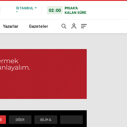
İMSAK'A
İSTANBUL
02:00
KALAN SÜRE
°
Yazarlar
Gazeteler
I
DIĞER
BILIM &