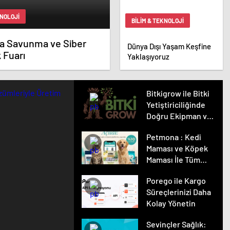
KNOLOJI
BILIM & TEKNOLOJI
ta Savunma ve Siber
Dünya Dışı Yaşam Keşfine
 Fuarı
Yaklaşıyoruz
Bitkigrow ile Bitki
Yetiştiriciliğinde
Doğru Ekipman ve
Ürün Seçimi
Petmona : Kedi
Maması ve Köpek
Maması İle Tüm
Evcil Hayvan
Porego ile Kargo
Ürünleri
Süreçlerinizi Daha
Kolay Yönetin
Sevinçler Sağlık: