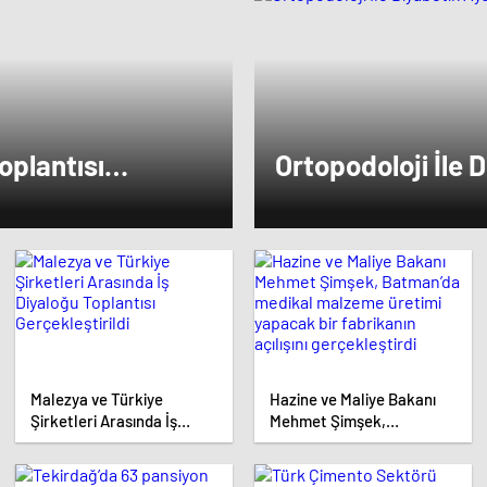
ise dikkat çeken bir ziyaret gerçekleştird
oplantısı
Ortopodoloji İle 
di
Tedavisi
Malezya ve Türkiye
Hazine ve Maliye Bakanı
Şirketleri Arasında İş
Mehmet Şimşek,
Diyaloğu Toplantısı
Batman’da medikal
Gerçekleştirildi
malzeme üretimi yapacak
bir fabrikanın açılışını