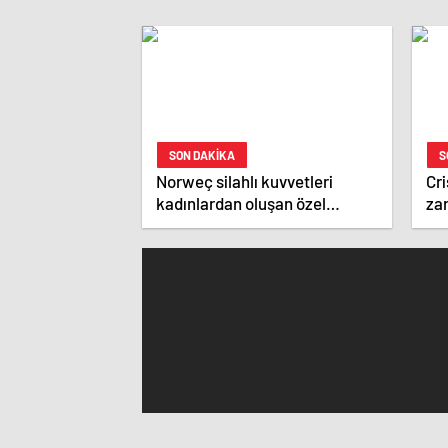
SON DAKİKA
S
Norweç silahlı kuvvetleri
Cri
kadınlardan oluşan özel
zar
kuvvetler eğitimlerini başlattı.
ist