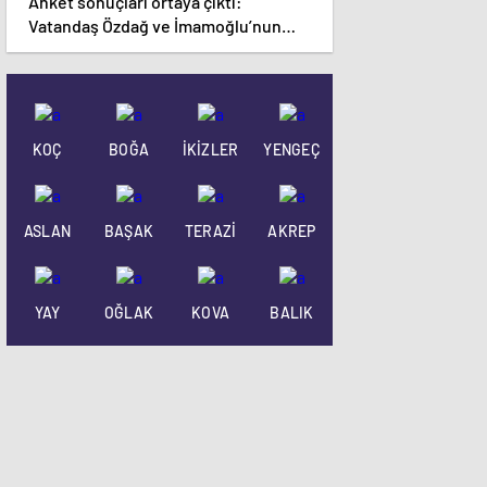
Anket sonuçları ortaya çıktı:
Vatandaş Özdağ ve İmamoğlu’nun
tutuklanmasını yanlış buluyor
KOÇ
BOĞA
İKİZLER
YENGEÇ
ASLAN
BAŞAK
TERAZİ
AKREP
YAY
OĞLAK
KOVA
BALIK