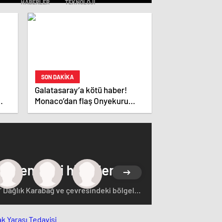
HABERLER
TEKNOLOJI
SON DAKİKA
Galatasaray’a kötü haber!
Monaco’dan flaş Onyekuru
kararı.
 çeken yerli hisseler
“ Dağlık Karabağ ve çevresindeki bölgeler
rçasıdır” dedi. İstifa çağrılarını kabul
ğ'ın sözde lideri Arayik Harutyunyan'la
saklamayan Fransa Cumhurbaşkanı Macron