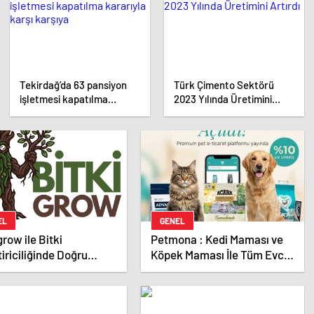
gerçekleştirdi
Tekirdağ’da 63 pansiyon
Türk Çimento Sektörü
işletmesi kapatılma
2023 Yılında Üretimini
kararıyla karşı karşıya
Artırdı
EL
GENEL
grow ile Bitki
Petmona : Kedi Maması ve
tiriciliğinde Doğru
Köpek Maması İle Tüm Evcil
man ve Ürün Seçimi
Hayvan Ürünleri