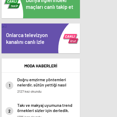
Dünya liglerindeki
CANLI
maçları canlı takip et
TAKİP
Onlarca televizyon
CANLI
kanalını canlı izle
İZLE
MODA HABERLERİ
Doğru emzirme yöntemleri
nelerdir, sütün yettiği nasıl
1
anlaşılır?
2127 kez okundu
Takı ve makyaj uyumuna trend
örnekleri sizler için derledik.
2