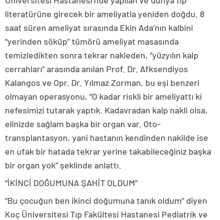
Üniversitesi Hastanesi’nde yapılan ve dünya tıp
literatürüne girecek bir ameliyatla yeniden doğdu. 8
saat süren ameliyat sırasında Ekin Ada’nın kalbini
“yerinden söküp” tümörü ameliyat masasında
temizledikten sonra tekrar nakleden, “yüzyılın kalp
cerrahları” arasında anılan Prof. Dr. Afksendiyos
Kalangos ve Opr. Dr. Yılmaz Zorman, bu eşi benzeri
olmayan operasyonu, “O kadar riskli bir ameliyattı ki
nefesimizi tutarak yaptık. Kadavradan kalp nakli olsa,
elinizde sağlam başka bir organ var. Oto-
transplantasyon, yani hastanın kendinden nakilde ise
en ufak bir hatada tekrar yerine takabileceğiniz başka
bir organ yok” şeklinde anlattı.
“İKİNCİ DOĞUMUNA ŞAHİT OLDUM”
“Bu çocuğun ben ikinci doğumuna tanık oldum” diyen
Koç Üniversitesi Tıp Fakültesi Hastanesi Pediatrik ve