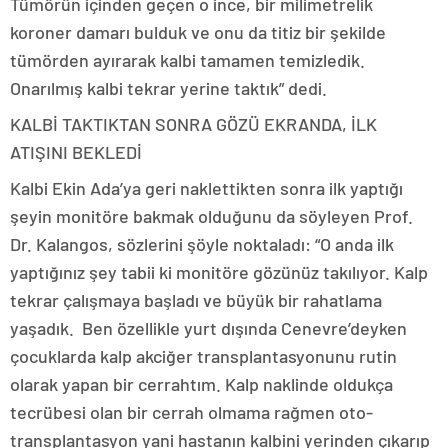
Tümörün içinden geçen o ince, bir milimetrelik
koroner damarı bulduk ve onu da titiz bir şekilde
tümörden ayırarak kalbi tamamen temizledik.
Onarılmış kalbi tekrar yerine taktık” dedi.
KALBİ TAKTIKTAN SONRA GÖZÜ EKRANDA, İLK
ATIŞINI BEKLEDİ
Kalbi Ekin Ada’ya geri naklettikten sonra ilk yaptığı
şeyin monitöre bakmak olduğunu da söyleyen Prof.
Dr. Kalangos, sözlerini şöyle noktaladı: “O anda ilk
yaptığınız şey tabii ki monitöre gözünüz takılıyor. Kalp
tekrar çalışmaya başladı ve büyük bir rahatlama
yaşadık. Ben özellikle yurt dışında Cenevre’deyken
çocuklarda kalp akciğer transplantasyonunu rutin
olarak yapan bir cerrahtım. Kalp naklinde oldukça
tecrübesi olan bir cerrah olmama rağmen oto-
transplantasyon yani hastanın kalbini yerinden çıkarıp