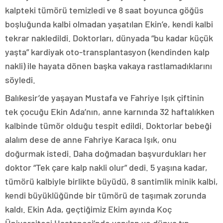
kalpteki tümörü temizledi ve 8 saat boyunca göğüs
boşluğunda kalbi olmadan yaşatılan Ekin’e, kendi kalbi
tekrar nakledildi. Doktorları, dünyada “bu kadar küçük
yaşta” kardiyak oto-transplantasyon (kendinden kalp
nakli) ile hayata dönen başka vakaya rastlamadıklarını
söyledi.
Balıkesir’de yaşayan Mustafa ve Fahriye Işık çiftinin
tek çocuğu Ekin Ada’nın, anne karnında 32 haftalıkken
kalbinde tümör olduğu tespit edildi. Doktorlar bebeği
alalım dese de anne Fahriye Karaca Işık, onu
doğurmak istedi. Daha doğmadan başvurdukları her
doktor “Tek çare kalp nakli olur” dedi. 5 yaşına kadar,
tümörü kalbiyle birlikte büyüdü, 8 santimlik minik kalbi,
kendi büyüklüğünde bir tümörü de taşımak zorunda
kaldı. Ekin Ada, geçtiğimiz Ekim ayında Koç