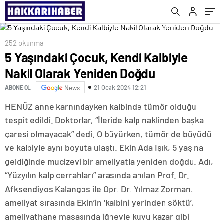
252 okunma
5 Yaşındaki Çocuk, Kendi Kalbiyle
Nakil Olarak Yeniden Doğdu
21 Ocak 2024 12:21
ABONE OL
News
HENÜZ anne karnındayken kalbinde tümör olduğu
tespit edildi. Doktorlar, “İleride kalp naklinden başka
çaresi olmayacak” dedi. O büyürken, tümör de büyüdü
ve kalbiyle aynı boyuta ulaştı. Ekin Ada Işık, 5 yaşına
geldiğinde mucizevi bir ameliyatla yeniden doğdu. Adı,
“Yüzyılın kalp cerrahları” arasında anılan Prof. Dr.
Afksendiyos Kalangos ile Opr. Dr. Yılmaz Zorman,
ameliyat sırasında Ekin’in ‘kalbini yerinden söktü’,
ameliyathane masasında iğneyle kuyu kazar gibi