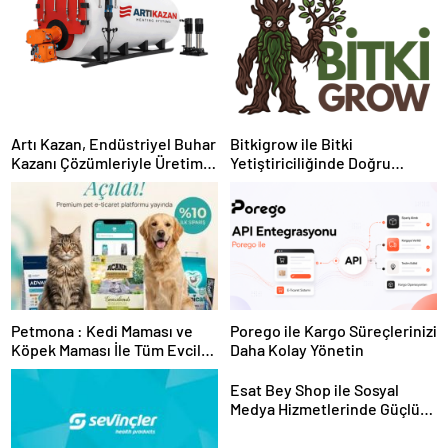
Artı Kazan, Endüstriyel Buhar
Bitkigrow ile Bitki
Kazanı Çözümleriyle Üretim
Yetiştiriciliğinde Doğru
Tesislerine Verimli Sistemler
Ekipman ve Ürün Seçimi
Sunuyor
Petmona : Kedi Maması ve
Porego ile Kargo Süreçlerinizi
Köpek Maması İle Tüm Evcil
Daha Kolay Yönetin
Hayvan Ürünleri
Esat Bey Shop ile Sosyal
Medya Hizmetlerinde Güçlü
Panel Deneyimi