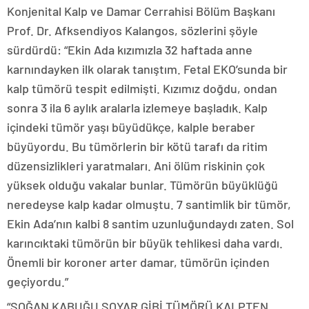
Konjenital Kalp ve Damar Cerrahisi Bölüm Başkanı
Prof. Dr. Afksendiyos Kalangos, sözlerini şöyle
sürdürdü: “Ekin Ada kızımızla 32 haftada anne
karnındayken ilk olarak tanıştım. Fetal EKO’sunda bir
kalp tümörü tespit edilmişti. Kızımız doğdu, ondan
sonra 3 ila 6 aylık aralarla izlemeye başladık. Kalp
içindeki tümör yaşı büyüdükçe, kalple beraber
büyüyordu. Bu tümörlerin bir kötü tarafı da ritim
düzensizlikleri yaratmaları. Ani ölüm riskinin çok
yüksek olduğu vakalar bunlar. Tümörün büyüklüğü
neredeyse kalp kadar olmuştu. 7 santimlik bir tümör,
Ekin Ada’nın kalbi 8 santim uzunluğundaydı zaten. Sol
karıncıktaki tümörün bir büyük tehlikesi daha vardı.
Önemli bir koroner arter damar, tümörün içinden
geçiyordu.”
“SOĞAN KABUĞU SOYAR GİBİ TÜMÖRÜ KALPTEN