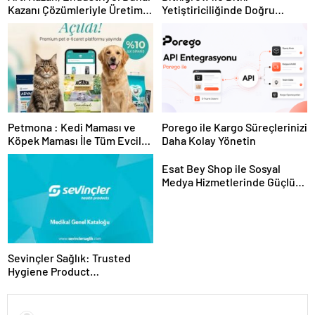
Kazanı Çözümleriyle Üretim
Yetiştiriciliğinde Doğru
Tesislerine Verimli Sistemler
Ekipman ve Ürün Seçimi
Sunuyor
Petmona : Kedi Maması ve
Porego ile Kargo Süreçlerinizi
Köpek Maması İle Tüm Evcil
Daha Kolay Yönetin
Hayvan Ürünleri
Esat Bey Shop ile Sosyal
Medya Hizmetlerinde Güçlü
Panel Deneyimi
Sevinçler Sağlık: Trusted
Hygiene Product
Manufacturer in Turkey