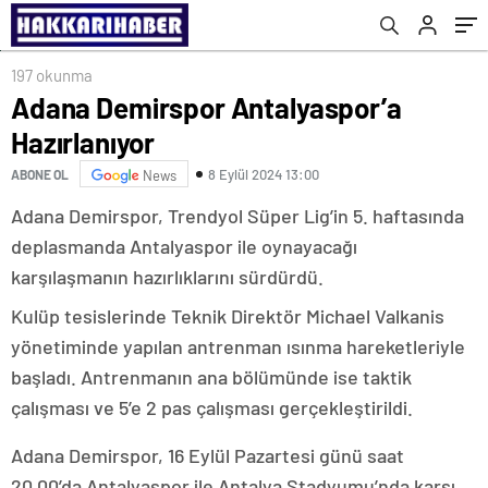
197 okunma
Adana Demirspor Antalyaspor’a
Hazırlanıyor
8 Eylül 2024 13:00
ABONE OL
News
Adana Demirspor, Trendyol Süper Lig’in 5. haftasında
deplasmanda Antalyaspor ile oynayacağı
karşılaşmanın hazırlıklarını sürdürdü.
Kulüp tesislerinde Teknik Direktör Michael Valkanis
yönetiminde yapılan antrenman ısınma hareketleriyle
başladı. Antrenmanın ana bölümünde ise taktik
çalışması ve 5’e 2 pas çalışması gerçekleştirildi.
Adana Demirspor, 16 Eylül Pazartesi günü saat
20.00’da Antalyaspor ile Antalya Stadyumu’nda karşı