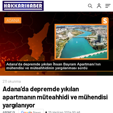
211 okunma
Adana’da depremde yıkılan
apartmanın müteahhidi ve mühendisi
yargılanıyor
25 Haziran 2024 00:48
ABONE OL
News