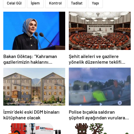
Celal Gül
İşlem
Kontrol
Tadilat
Yapı
Bakan Göktaş: “Kahraman
Şehit aileleri ve gazilere
gazilerimizin haklarını
yönelik düzenleme teklifi
güçlendiren yeni bir dönemin
Meclis’te kabul edildi
kapılarını aralıyoruz”
İzmir’deki eski DGM binaları
Polise bıçakla saldıran
kütüphane olacak
şüpheli ayağından vurularak
yakalandı