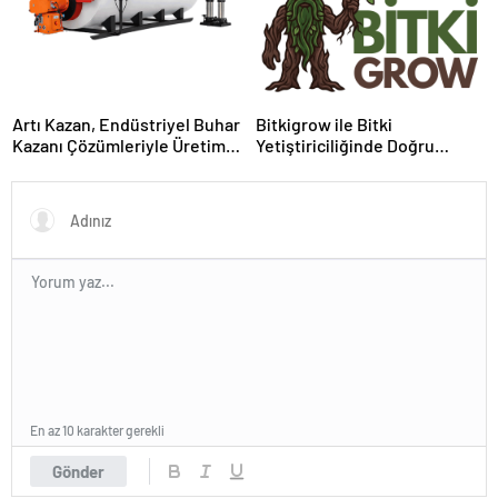
Artı Kazan, Endüstriyel Buhar
Bitkigrow ile Bitki
Kazanı Çözümleriyle Üretim
Yetiştiriciliğinde Doğru
Tesislerine Verimli Sistemler
Ekipman ve Ürün Seçimi
Sunuyor
En az 10 karakter gerekli
Gönder