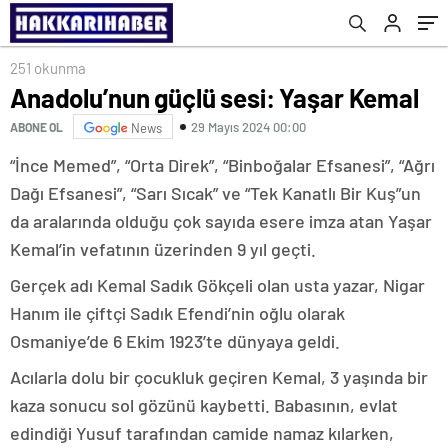
251 okunma
Anadolu’nun güçlü sesi: Yaşar Kemal
29 Mayıs 2024 00:00
ABONE OL
News
“İnce Memed”, “Orta Direk”, “Binboğalar Efsanesi”, “Ağrı
Dağı Efsanesi”, “Sarı Sıcak” ve “Tek Kanatlı Bir Kuş”un
da aralarında olduğu çok sayıda esere imza atan Yaşar
Kemal’in vefatının üzerinden 9 yıl geçti.
Gerçek adı Kemal Sadık Gökçeli olan usta yazar, Nigar
Hanım ile çiftçi Sadık Efendi’nin oğlu olarak
Osmaniye’de 6 Ekim 1923’te dünyaya geldi.
Acılarla dolu bir çocukluk geçiren Kemal, 3 yaşında bir
kaza sonucu sol gözünü kaybetti. Babasının, evlat
edindiği Yusuf tarafından camide namaz kılarken,