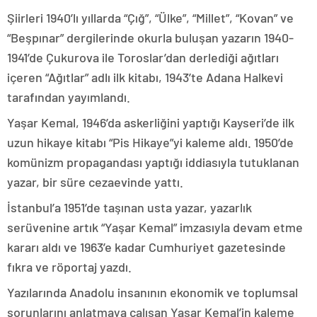
Şiirleri 1940’lı yıllarda “Çığ”, “Ülke”, “Millet”, “Kovan” ve
“Beşpınar” dergilerinde okurla buluşan yazarın 1940-
1941’de Çukurova ile Toroslar’dan derlediği ağıtları
içeren “Ağıtlar” adlı ilk kitabı, 1943’te Adana Halkevi
tarafından yayımlandı.
Yaşar Kemal, 1946’da askerliğini yaptığı Kayseri’de ilk
uzun hikaye kitabı “Pis Hikaye”yi kaleme aldı. 1950’de
komünizm propagandası yaptığı iddiasıyla tutuklanan
yazar, bir süre cezaevinde yattı.
İstanbul’a 1951’de taşınan usta yazar, yazarlık
serüvenine artık “Yaşar Kemal” imzasıyla devam etme
kararı aldı ve 1963’e kadar Cumhuriyet gazetesinde
fıkra ve röportaj yazdı.
Yazılarında Anadolu insanının ekonomik ve toplumsal
sorunlarını anlatmaya çalışan Yaşar Kemal’in kaleme