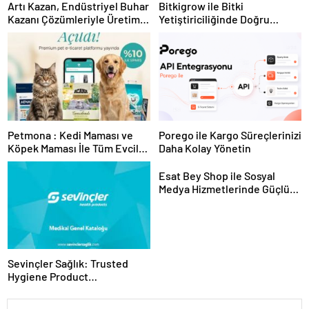
Artı Kazan, Endüstriyel Buhar
Bitkigrow ile Bitki
Kazanı Çözümleriyle Üretim
Yetiştiriciliğinde Doğru
Tesislerine Verimli Sistemler
Ekipman ve Ürün Seçimi
Sunuyor
Petmona : Kedi Maması ve
Porego ile Kargo Süreçlerinizi
Köpek Maması İle Tüm Evcil
Daha Kolay Yönetin
Hayvan Ürünleri
Esat Bey Shop ile Sosyal
Medya Hizmetlerinde Güçlü
Panel Deneyimi
Sevinçler Sağlık: Trusted
Hygiene Product
Manufacturer in Turkey