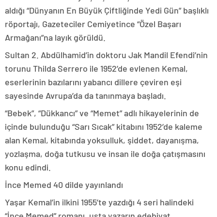
aldığı “Dünyanın En Büyük Çiftliğinde Yedi Gün” başlıklı
röportajı, Gazeteciler Cemiyetince “Özel Başarı
Armağanı”na layık görüldü.
Sultan 2. Abdülhamid’in doktoru Jak Mandil Efendi’nin
torunu Thilda Serrero ile 1952’de evlenen Kemal,
eserlerinin bazılarını yabancı dillere çeviren eşi
sayesinde Avrupa’da da tanınmaya başladı.
“Bebek”, “Dükkancı” ve “Memet” adlı hikayelerinin de
içinde bulunduğu “Sarı Sıcak” kitabını 1952’de kaleme
alan Kemal, kitabında yoksulluk, şiddet, dayanışma,
yozlaşma, doğa tutkusu ve insan ile doğa çatışmasını
konu edindi.
İnce Memed 40 dilde yayınlandı
Yaşar Kemal’in ilkini 1955’te yazdığı 4 seri halindeki
“İnce Memed” romanı, usta yazarın edebiyat