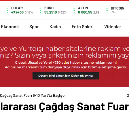
DOLAR
EURO
ALTIN
BITCOIN
47,7436
55,2510
6.660,55
%
0.18%
0.32%
2,59
Ekonomi
Spor
Kadın
Foto Galeri
Videolar
 Çağdaş Sanat Fuarı 6-10 Mart’ta Başlıyor
2
lararası Çağdaş Sanat Fuarı