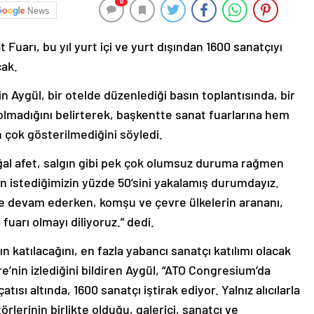
0
News
Fuarı, bu yıl yurt içi ve yurt dışından 1600 sanatçıyı
cak.
 Aygül, bir otelde düzenlediği basın toplantısında, bir
 olmadığını belirterek, başkentte sanat fuarlarına hem
 çok gösterilmediğini söyledi.
oğal afet, salgın gibi pek çok olumsuz duruma rağmen
n istediğimizin yüzde 50’sini yakalamış durumdayız.
le devam ederken, komşu ve çevre ülkelerin arananı,
fuarı olmayı diliyoruz.” dedi.
 katılacağını, en fazla yabancı sanatçı katılımı olacak
e’nin izlediğini bildiren Aygül, “ATO Congresium’da
tısı altında, 1600 sanatçı iştirak ediyor. Yalnız alıcılarla
örlerinin birlikte olduğu, galerici, sanatçı ve