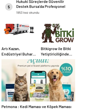
Hukuki Süreçlerde Güvenilir
Destek Bursa’da Profesyonel
5
Avukatlık Hizmeti
1953 kez okundu
Artı Kazan,
Bitkigrow ile Bitki
Endüstriyel Buhar
Yetiştiriciliğinde
Kazanı
Doğru Ekipman ve
Çözümleriyle
Ürün Seçimi
Üretim Tesislerine
Verimli Sistemler
Sunuyor
Petmona : Kedi Maması ve Köpek Maması