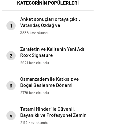
KATEGORİNİN POPÜLERLERİ
Anket sonuçları ortaya çıktı:
Vatandaş Özdağ ve
1
İmamoğlu’nun tutuklanmasını
3838 kez okundu
yanlış buluyor
Zarafetin ve Kalitenin Yeni Adı
Roxx Signature
2
2921 kez okundu
Osmanzadem ile Katkısız ve
Doğal Beslenme Dönemi
3
2779 kez okundu
Tatami Minder ile Güvenli,
Dayanıklı ve Profesyonel Zemin
4
Çözümleri
2112 kez okundu