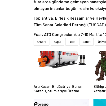
fuarlarda gündeme gelmeyen sanatçılar b
olmayan insanlar bugün resim koleksiy
Toplantıya, Birleşik Ressamlar ve Heyk
Tüm Sanat Galerileri Derneği (TÜSGAD) 
Fuar, ATO Congresium’da 7-10 Mart’ta 10
Ankara
Aygül
Fuarı
Sanat
Ünive
Artı Kazan, Endüstriyel Buhar
Bitkigro
Kazanı Çözümleriyle Üretim
Yetişti
Tesislerine Verimli Sistemler
ve Ürün
Sunuyor