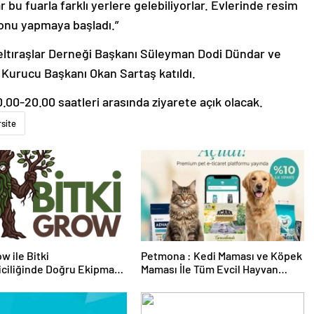
u fuarla farklı yerlere gelebiliyorlar. Evlerinde resim
onu yapmaya başladı.”
eltıraşlar Derneği Başkanı Süleyman Dodi Dündar ve
Kurucu Başkanı Okan Sartaş katıldı.
.00-20.00 saatleri arasında ziyarete açık olacak.
rsite
w ile Bitki
Petmona : Kedi Maması ve Köpek
riciliğinde Doğru Ekipman
Maması İle Tüm Evcil Hayvan
 Seçimi
Ürünleri