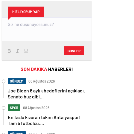
HIZLI YORUM YAP
GÖNDER
SON DAKİKA
HABERLERİ
GÜNDEM
08 Ağustos 2026
Joe Biden 6 aylık hedeflerini açıkladı.
Senato buz gibi…
SPOR
08 Ağustos 2026
En fazla kızaran takım Antalyaspor!
Tam 5 futbolcu….