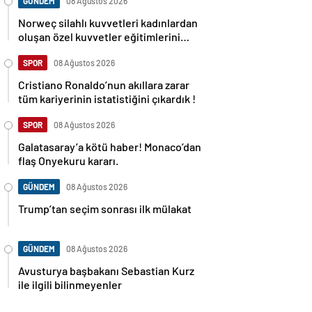
GÜNDEM
08 Ağustos 2026
Norweç silahlı kuvvetleri kadınlardan
oluşan özel kuvvetler eğitimlerini
başlattı.
SPOR
08 Ağustos 2026
Cristiano Ronaldo’nun akıllara zarar
tüm kariyerinin istatistiğini çıkardık !
SPOR
08 Ağustos 2026
Galatasaray’a kötü haber! Monaco’dan
flaş Onyekuru kararı.
GÜNDEM
08 Ağustos 2026
Trump’tan seçim sonrası ilk mülakat
GÜNDEM
08 Ağustos 2026
Avusturya başbakanı Sebastian Kurz
ile ilgili bilinmeyenler