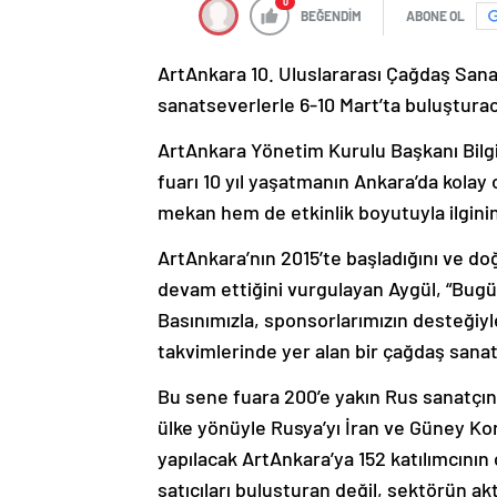
0
BEĞENDİM
ABONE OL
ArtAnkara 10. Uluslararası Çağdaş Sanat 
sanatseverlerle 6-10 Mart’ta buluştura
ArtAnkara Yönetim Kurulu Başkanı Bilgin
fuarı 10 yıl yaşatmanın Ankara’da kolay
mekan hem de etkinlik boyutuyla ilginin
ArtAnkara’nın 2015’te başladığını ve d
devam ettiğini vurgulayan Aygül, “Bugü
Basınımızla, sponsorlarımızın desteğiy
takvimlerinde yer alan bir çağdaş sanat 
Bu sene fuara 200’e yakın Rus sanatçının
ülke yönüyle Rusya’yı İran ve Güney Kor
yapılacak ArtAnkara’ya 152 katılımcının ça
satıcıları buluşturan değil, sektörün akt