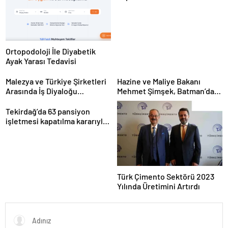
Gerçekleştirildi
Ortopodoloji İle Diyabetik
Ayak Yarası Tedavisi
Malezya ve Türkiye Şirketleri
Hazine ve Maliye Bakanı
Arasında İş Diyaloğu
Mehmet Şimşek, Batman’da
Toplantısı Gerçekleştirildi
medikal malzeme üretimi
yapacak bir fabrikanın
Tekirdağ’da 63 pansiyon
açılışını gerçekleştirdi
işletmesi kapatılma kararıyla
karşı karşıya
Türk Çimento Sektörü 2023
Yılında Üretimini Artırdı