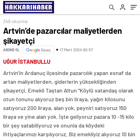
348 okunma
Artvin’de pazarcılar maliyetlerden
şikayetçi
17 Mart 2024 00:57
ABONE OL
News
UĞUR İSTANBULLU
Artvin’in Ardanuç ilçesinde pazarcılık yapan esnaf da
artan maliyetlerden, giderlerin yüksekliğinden
şikayetçi. Emekli Taştan Altun “Köylü vatandaş olarak
otun tonunu alıyoruz beş bin liraya, yağın kilosunu
satıyoruz 200 liraya, alan yok, peyniri satıyoruz 150
liraya ve yine alan yok. İşte geliyoruz pazara 10 -15 kilo
bir şey satabiliyoruz ve onunla da köydeki
ihtiyaçlarımızı karşılıyoruz. Biz emekliyiz alıyoruz 10 bin