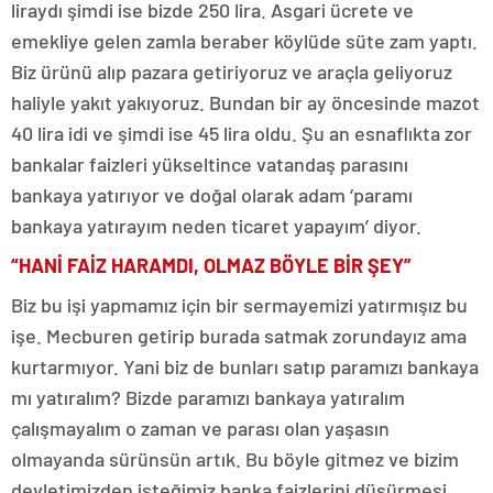
liraydı şimdi ise bizde 250 lira. Asgari ücrete ve
emekliye gelen zamla beraber köylüde süte zam yaptı.
Biz ürünü alıp pazara getiriyoruz ve araçla geliyoruz
haliyle yakıt yakıyoruz. Bundan bir ay öncesinde mazot
40 lira idi ve şimdi ise 45 lira oldu. Şu an esnaflıkta zor
bankalar faizleri yükseltince vatandaş parasını
bankaya yatırıyor ve doğal olarak adam ‘paramı
bankaya yatırayım neden ticaret yapayım’ diyor.
“HANİ FAİZ HARAMDI, OLMAZ BÖYLE BİR ŞEY”
Biz bu işi yapmamız için bir sermayemizi yatırmışız bu
işe. Mecburen getirip burada satmak zorundayız ama
kurtarmıyor. Yani biz de bunları satıp paramızı bankaya
mı yatıralım? Bizde paramızı bankaya yatıralım
çalışmayalım o zaman ve parası olan yaşasın
olmayanda sürünsün artık. Bu böyle gitmez ve bizim
devletimizden isteğimiz banka faizlerini düşürmesi.