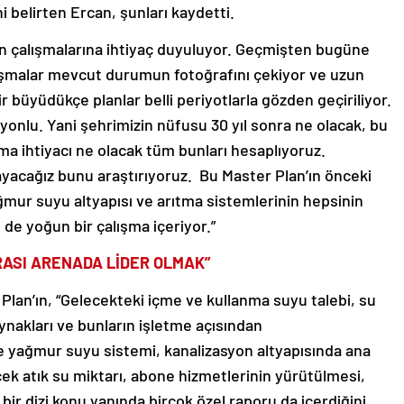
i belirten Ercan, şunları kaydetti.
an çalışmalarına ihtiyaç duyuluyor. Geçmişten bugüne
lışmalar mevcut durumun fotoğrafını çekiyor ve uzun
ir büyüdükçe planlar belli periyotlarla gözden geçiriliyor.
iyonlu. Yani şehrimizin nüfusu 30 yıl sonra ne olacak, bu
tma ihtiyacı ne olacak tüm bunları hesaplıyoruz.
layacağız bunu araştırıyoruz. Bu Master Plan’ın önceki
ağmur suyu altyapısı ve arıtma sistemlerinin hepsinin
de yoğun bir çalışma içeriyor.”
ASI ARENADA LİDER OLMAK”
 Plan’ın, “Gelecekteki içme ve kullanma suyu talebi, su
aynakları ve bunların işletme açısından
ve yağmur suyu sistemi, kanalizasyon altyapısında ana
cek atık su miktarı, abone hizmetlerinin yürütülmesi,
 bir dizi konu yanında birçok özel raporu da içerdiğini