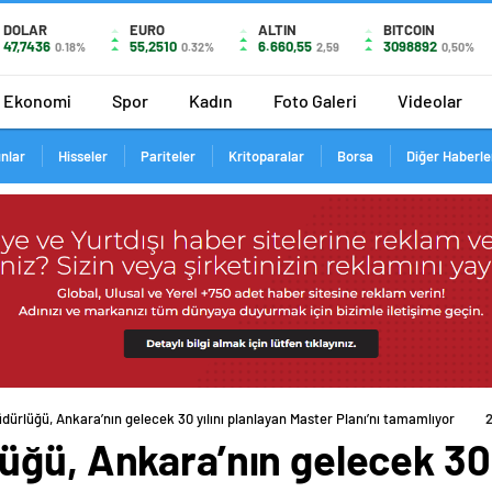
DOLAR
EURO
ALTIN
BITCOIN
47,7436
55,2510
6.660,55
3098892
0.18%
0.32%
2,59
0,50%
Ekonomi
Spor
Kadın
Foto Galeri
Videolar
ınlar
Hisseler
Pariteler
Kritoparalar
Borsa
Diğer Haberle
dürlüğü, Ankara’nın gelecek 30 yılını planlayan Master Planı’nı tamamlıyor
ğü, Ankara’nın gelecek 30 y