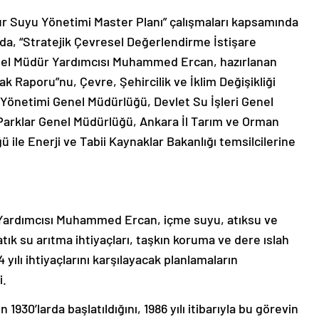
ur Suyu Yönetimi Master Planı” çalışmaları kapsamında
a, “Stratejik Çevresel Değerlendirme İstişare
Genel Müdür Yardımcısı Muhammed Ercan, hazırlanan
k Raporu”nu, Çevre, Şehircilik ve İklim Değişikliği
 Yönetimi Genel Müdürlüğü, Devlet Su İşleri Genel
Parklar Genel Müdürlüğü, Ankara İl Tarım ve Orman
ile Enerji ve Tabii Kaynaklar Bakanlığı temsilcilerine
Yardımcısı Muhammed Ercan, içme suyu, atıksu ve
ık su arıtma ihtiyaçları, taşkın koruma ve dere ıslah
yılı ihtiyaçlarını karşılayacak planlamaların
i.
1930’larda başlatıldığını, 1986 yılı itibarıyla bu görevin