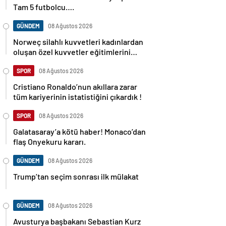
Tam 5 futbolcu….
GÜNDEM
08 Ağustos 2026
Norweç silahlı kuvvetleri kadınlardan
oluşan özel kuvvetler eğitimlerini
başlattı.
SPOR
08 Ağustos 2026
Cristiano Ronaldo’nun akıllara zarar
tüm kariyerinin istatistiğini çıkardık !
SPOR
08 Ağustos 2026
Galatasaray’a kötü haber! Monaco’dan
flaş Onyekuru kararı.
GÜNDEM
08 Ağustos 2026
Trump’tan seçim sonrası ilk mülakat
GÜNDEM
08 Ağustos 2026
Avusturya başbakanı Sebastian Kurz