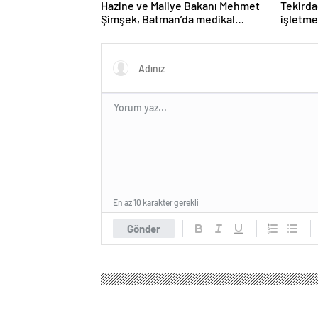
Hazine ve Maliye Bakanı Mehmet
Tekirda
Şimşek, Batman’da medikal
işletme
malzeme üretimi yapacak bir
karşı k
fabrikanın açılışını gerçekleştirdi
En az 10 karakter gerekli
Gönder
Hakkari Haber
Ekonomi
Borsa
BIST 100 endek