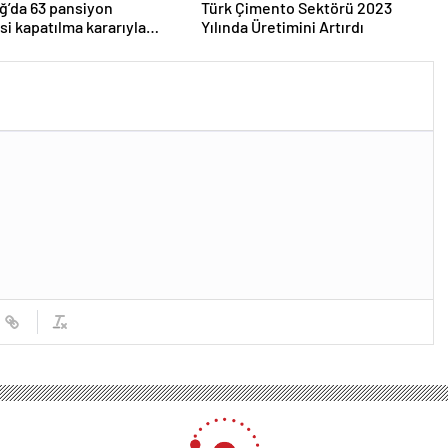
ğ’da 63 pansiyon
Türk Çimento Sektörü 2023
si kapatılma kararıyla
Yılında Üretimini Artırdı
arşıya
si yılın ilk iki ayında dünya endekslerini geride bıraktı