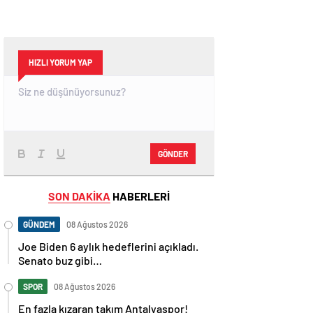
HIZLI YORUM YAP
GÖNDER
SON DAKİKA
HABERLERİ
GÜNDEM
08 Ağustos 2026
Joe Biden 6 aylık hedeflerini açıkladı.
Senato buz gibi…
SPOR
08 Ağustos 2026
En fazla kızaran takım Antalyaspor!