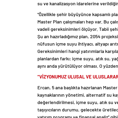
su ve kanalizasyon idarelerine verildiğin
“Özellikle şehir büyüyünce kapsamlı pl
Master Plan çalışmaları hep var. Bu ça
vadeli gereksinimleri ölçüyor. Tabii şeh
Şu an hazırladığımız plan, 2054 projeks
nüfusun içme suyu ihtiyacı, altyapı arı
Gereksinimleri hangi yatırımlarla karşı
planlardan farkı; içme suyu, atık su, y
aynı anda yürütülüyor olması. O yüzden 
“VİZYONUMUZ ULUSAL VE ULUSLARAR
Ercan, 5 ana başlıkta hazırlanan Master
kaynaklarının yönetimi, alternatif su k
değerlendirilmesi, içme suyu, atık su 
taşıyıcıların durumu, gelecekte üretile
yatırım programı ve finansal analiz” gibi