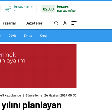
İMSAK'A
İSTANBUL
02:00
KALAN SÜRE
°
Yazarlar
Gazeteler
r
Döviz
Emtia
Kredi
ılını planlayan