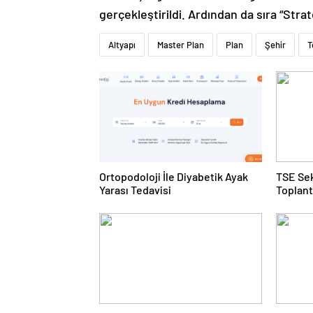
gerçekleştirildi. Ardından da sıra “Str
Altyapı
Master Plan
Plan
Şehir
T
Ortopodoloji İle Diyabetik Ayak
TSE Sek
Yarası Tedavisi
Toplant
Gerçekl