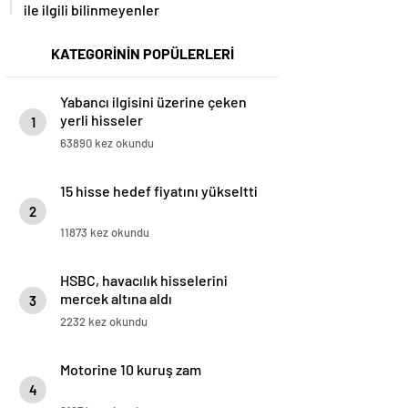
ile ilgili bilinmeyenler
KATEGORİNİN POPÜLERLERİ
Yabancı ilgisini üzerine çeken
yerli hisseler
1
63890 kez okundu
15 hisse hedef fiyatını yükseltti
2
11873 kez okundu
HSBC, havacılık hisselerini
mercek altına aldı
3
2232 kez okundu
Motorine 10 kuruş zam
4