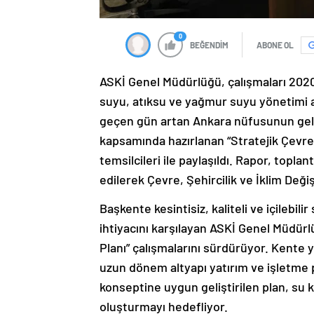
0
BEĞENDİM
ABONE OL
ASKİ Genel Müdürlüğü, çalışmaları 2020 
suyu, atıksu ve yağmur suyu yönetimi a
geçen gün artan Ankara nüfusunun gelec
kapsamında hazırlanan “Stratejik Çevre
temsilcileri ile paylaşıldı. Rapor, topla
edilerek Çevre, Şehircilik ve İklim Değiş
Başkente kesintisiz, kaliteli ve içilebi
ihtiyacını karşılayan ASKİ Genel Müdürl
Planı” çalışmalarını sürdürüyor. Kente y
uzun dönem altyapı yatırım ve işletme pol
konseptine uygun geliştirilen plan, su 
oluşturmayı hedefliyor.