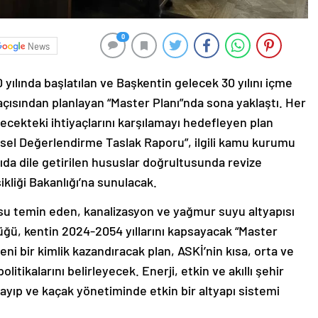
0
News
yılında başlatılan ve Başkentin gelecek 30 yılını içme
çısından planlayan “Master Planı”nda sona yaklaştı. Her
ekteki ihtiyaçlarını karşılamayı hedefleyen plan
sel Değerlendirme Taslak Raporu”, ilgili kamu kurumu
ntıda dile getirilen hususlar doğrultusunda revize
ikliği Bakanlığı’na sunulacak.
lir su temin eden, kanalizasyon ve yağmur suyu altyapısı
üğü, kentin 2024-2054 yıllarını kapsayacak “Master
eni bir kimlik kazandıracak plan, ASKİ’nin kısa, orta ve
itikalarını belirleyecek. Enerji, etkin ve akıllı şehir
kayıp ve kaçak yönetiminde etkin bir altyapı sistemi