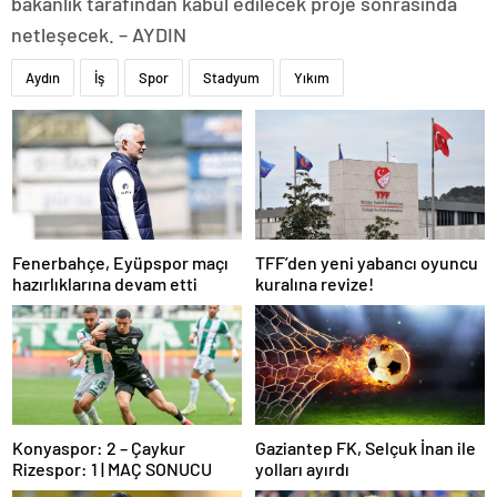
bakanlık tarafından kabul edilecek proje sonrasında
netleşecek. – AYDIN
Aydın
İş
Spor
Stadyum
Yıkım
Fenerbahçe, Eyüpspor maçı
TFF’den yeni yabancı oyuncu
hazırlıklarına devam etti
kuralına revize!
Konyaspor: 2 – Çaykur
Gaziantep FK, Selçuk İnan ile
Rizespor: 1 | MAÇ SONUCU
yolları ayırdı