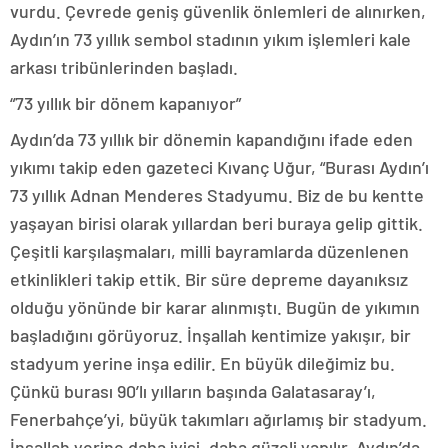
vurdu. Çevrede geniş güvenlik önlemleri de alınırken,
Aydın’ın 73 yıllık sembol stadının yıkım işlemleri kale
arkası tribünlerinden başladı.
“73 yıllık bir dönem kapanıyor”
Aydın’da 73 yıllık bir dönemin kapandığını ifade eden
yıkımı takip eden gazeteci Kıvanç Uğur, “Burası Aydın’ı
73 yıllık Adnan Menderes Stadyumu. Biz de bu kentte
yaşayan birisi olarak yıllardan beri buraya gelip gittik.
Çeşitli karşılaşmaları, milli bayramlarda düzenlenen
etkinlikleri takip ettik. Bir süre depreme dayanıksız
olduğu yönünde bir karar alınmıştı. Bugün de yıkımın
başladığını görüyoruz. İnşallah kentimize yakışır, bir
stadyum yerine inşa edilir. En büyük dileğimiz bu.
Çünkü burası 90’lı yılların başında Galatasaray’ı,
Fenerbahçe’yi, büyük takımları ağırlamış bir stadyum.
İnşallah yerine daha iyisi, daha güzeli yapılır. Aydın’da