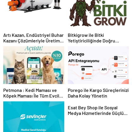
Artı Kazan, Endüstriyel Buhar
Bitkigrow ile Bitki
Kazanı Çözümleriyle Üretim
Yetiştiriciliğinde Doğru
Tesislerine Verimli Sistemler
Ekipman ve Ürün Seçimi
Sunuyor
Petmona : Kedi Maması ve
Porego ile Kargo Süreçlerinizi
Köpek Maması İle Tüm Evcil
Daha Kolay Yönetin
Hayvan Ürünleri
Esat Bey Shop ile Sosyal
Medya Hizmetlerinde Güçlü
Panel Deneyimi