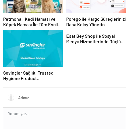
Petmona : Kedi Maması ve
Porego ile Kargo Süreçlerinizi
Köpek Maması İle Tüm Evcil
Daha Kolay Yönetin
Hayvan Ürünleri
Esat Bey Shop ile Sosyal
Medya Hizmetlerinde Güçlü
Panel Deneyimi
Sevinçler Sağlık: Trusted
Hygiene Product
Manufacturer in Turkey