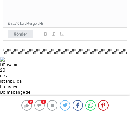
En az 10 karakter gerekli
Gönder
0
0
0
0
180 okunma
Dünyanın 20 devi İstanbul’da
buluşuyor: Dolmabahçe’de yatırım