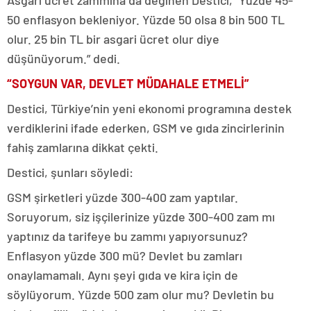
Asgari ücret zammına da değinen Destici, “Yüzde 45-
50 enflasyon bekleniyor. Yüzde 50 olsa 8 bin 500 TL
olur. 25 bin TL bir asgari ücret olur diye
düşünüyorum.” dedi.
“SOYGUN VAR, DEVLET MÜDAHALE ETMELİ”
Destici, Türkiye’nin yeni ekonomi programına destek
verdiklerini ifade ederken, GSM ve gıda zincirlerinin
fahiş zamlarına dikkat çekti.
Destici, şunları söyledi:
GSM şirketleri yüzde 300-400 zam yaptılar.
Soruyorum, siz işçilerinize yüzde 300-400 zam mı
yaptınız da tarifeye bu zammı yapıyorsunuz?
Enflasyon yüzde 300 mü? Devlet bu zamları
onaylamamalı. Aynı şeyi gıda ve kira için de
söylüyorum. Yüzde 500 zam olur mu? Devletin bu