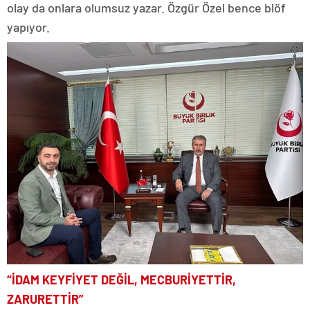
olay da onlara olumsuz yazar. Özgür Özel bence blöf
yapıyor.
“İDAM KEYFİYET DEĞİL, MECBURİYETTİR,
ZARURETTİR”