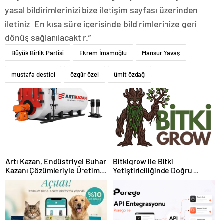
yasal bildirimlerinizi bize iletişim sayfası üzerinden
iletiniz. En kısa süre içerisinde bildirimlerinize geri
dönüş sağlanılacaktır.”
Büyük Birlik Partisi
Ekrem İmamoğlu
Mansur Yavaş
mustafa destici
özgür özel
ümit özdağ
Artı Kazan, Endüstriyel Buhar
Bitkigrow ile Bitki
Kazanı Çözümleriyle Üretim
Yetiştiriciliğinde Doğru
Tesislerine Verimli Sistemler
Ekipman ve Ürün Seçimi
Sunuyor