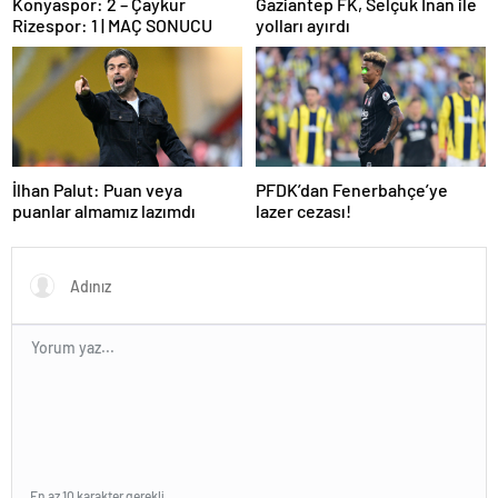
Konyaspor: 2 – Çaykur
Gaziantep FK, Selçuk İnan ile
Rizespor: 1 | MAÇ SONUCU
yolları ayırdı
İlhan Palut: Puan veya
PFDK’dan Fenerbahçe’ye
puanlar almamız lazımdı
lazer cezası!
En az 10 karakter gerekli