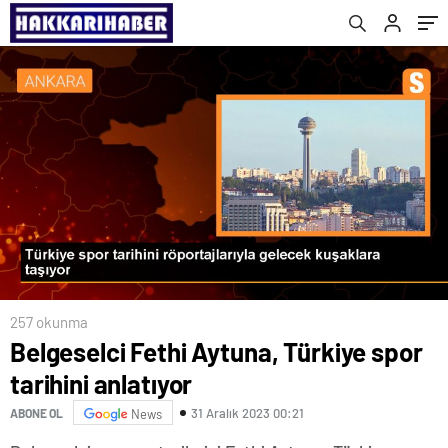
257 okunma
Belgeselci Fethi Aytuna, Türkiye spor
tarihini anlatıyor
31 Aralık 2023 00:21
ABONE OL
News