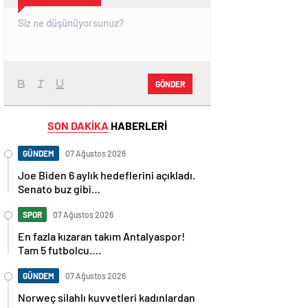
GÖNDER
SON DAKİKA
HABERLERİ
GÜNDEM
07 Ağustos 2026
Joe Biden 6 aylık hedeflerini açıkladı.
Senato buz gibi…
SPOR
07 Ağustos 2026
En fazla kızaran takım Antalyaspor!
Tam 5 futbolcu….
GÜNDEM
07 Ağustos 2026
Norweç silahlı kuvvetleri kadınlardan