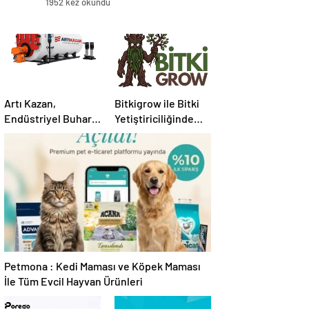
1952 kez okundu
Artı Kazan,
Bitkigrow ile Bitki
Endüstriyel Buhar
Yetiştiriciliğinde
Kazanı
Doğru Ekipman ve
Çözümleriyle
Ürün Seçimi
Üretim Tesislerine
Verimli Sistemler
Sunuyor
Petmona : Kedi Maması ve Köpek Maması
İle Tüm Evcil Hayvan Ürünleri