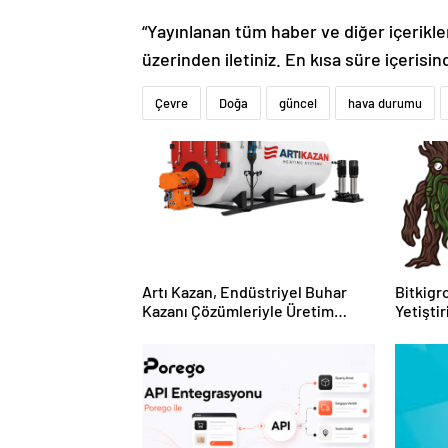
“Yayınlanan tüm haber ve diğer içerikler i
üzerinden iletiniz. En kısa süre içerisin
Çevre
Doğa
güncel
hava durumu
Artı Kazan, Endüstriyel Buhar
Bitkigro
Kazanı Çözümleriyle Üretim
Yetişti
Tesislerine Verimli Sistemler
ve Ürün
Sunuyor