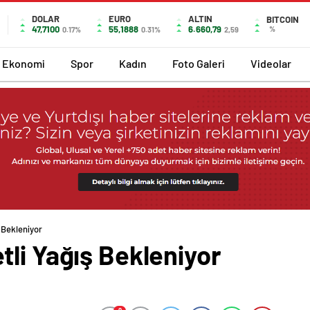
DOLAR
EURO
ALTIN
BITCOIN
47,7100
55,1888
6.660,79
%
0.17%
0.31%
2,59
Ekonomi
Spor
Kadın
Foto Galeri
Videolar
 Bekleniyor
li Yağış Bekleniyor