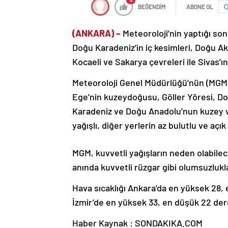
0
BEĞENDİM
ABONE OL
(ANKARA) –
Meteoroloji’nin yaptığı so
Doğu Karadeniz’in iç kesimleri, Doğu Akd
Kocaeli ve Sakarya çevreleri ile Sivas’ı
Meteoroloji Genel Müdürlüğü’nün (MGM)
Ege’nin kuzeydoğusu, Göller Yöresi, D
Karadeniz ve Doğu Anadolu’nun kuzey v
yağışlı, diğer yerlerin az bulutlu ve açı
MGM, kuvvetli yağışların neden olabileceğ
anında kuvvetli rüzgar gibi olumsuzlukla
Hava sıcaklığı Ankara’da en yüksek 28, 
İzmir’de en yüksek 33, en düşük 22 der
Haber Kaynak : SONDAKIKA.COM