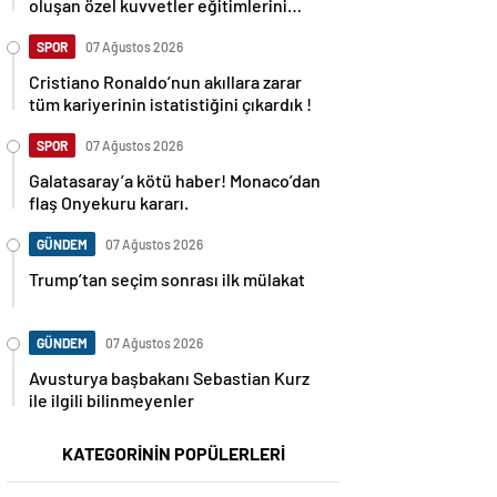
oluşan özel kuvvetler eğitimlerini
başlattı.
SPOR
07 Ağustos 2026
Cristiano Ronaldo’nun akıllara zarar
tüm kariyerinin istatistiğini çıkardık !
SPOR
07 Ağustos 2026
Galatasaray’a kötü haber! Monaco’dan
flaş Onyekuru kararı.
GÜNDEM
07 Ağustos 2026
Trump’tan seçim sonrası ilk mülakat
GÜNDEM
07 Ağustos 2026
Avusturya başbakanı Sebastian Kurz
ile ilgili bilinmeyenler
KATEGORİNİN POPÜLERLERİ