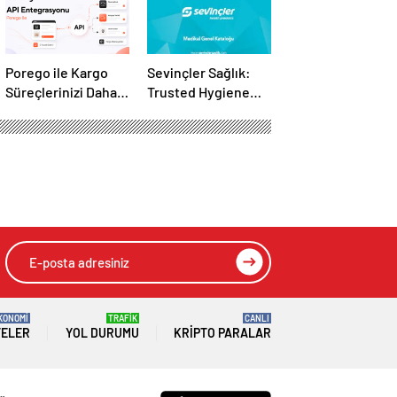
Porego ile Kargo
Sevinçler Sağlık:
Süreçlerinizi Daha
Trusted Hygiene
Kolay Yönetin
Product
Manufacturer in
Turkey
KONOMİ
TRAFİK
CANLI
TELER
YOL DURUMU
KRIPTO PARALAR