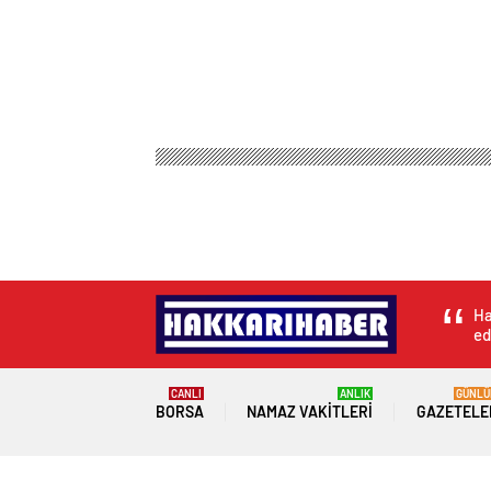
Ha
ed
CANLI
ANLIK
GÜNLÜ
BORSA
NAMAZ VAKITLERI
GAZETELE