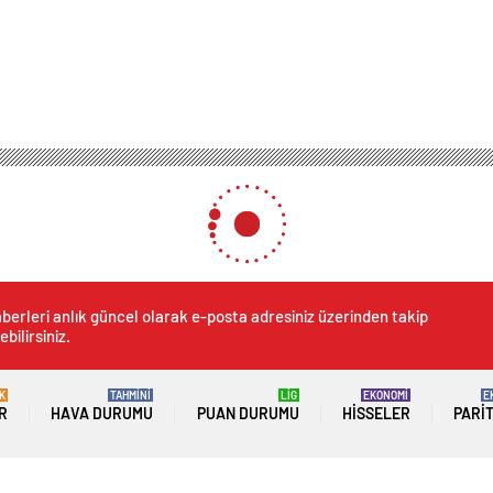
berleri anlık güncel olarak e-posta adresiniz üzerinden takip
ebilirsiniz.
K
TAHMİNİ
LİG
EKONOMİ
E
R
HAVA DURUMU
PUAN DURUMU
HISSELER
PARI