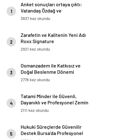
Anket sonuçları ortaya çıktı:
Vatandaş Özdağ ve
1
İmamoğlu’nun tutuklanmasını
3837 kez okundu
yanlış buluyor
Zarafetin ve Kalitenin Yeni Adı
Roxx Signature
2
2921 kez okundu
Osmanzadem ile Katkısız ve
Doğal Beslenme Dönemi
3
2778 kez okundu
Tatami Minder ile Güvenli,
Dayanıklı ve Profesyonel Zemin
4
Çözümleri
2111 kez okundu
Hukuki Süreçlerde Güvenilir
Destek Bursa’da Profesyonel
5
Avukatlık Hizmeti