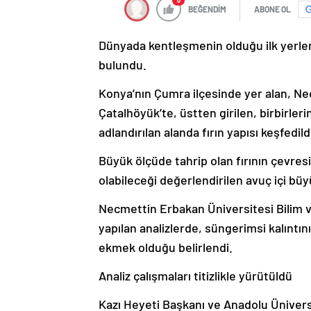
0
BEĞENDİM
ABONE OL
Dünyada kentleşmenin olduğu ilk yerlerd
bulundu.
Konya’nın Çumra ilçesinde yer alan, Neo
Çatalhöyük’te, üstten girilen, birbirler
adlandırılan alanda fırın yapısı keşfedild
Büyük ölçüde tahrip olan fırının çevres
olabileceği değerlendirilen avuç içi bü
Necmettin Erbakan Üniversitesi Bilim 
yapılan analizlerde, süngerimsi kalıntı
ekmek olduğu belirlendi.
Analiz çalışmaları titizlikle yürütüldü
Kazı Heyeti Başkanı ve Anadolu Ünivers