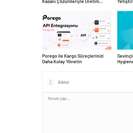
Kazanı Çözümleriyle Üretim
Yetişti
Tesislerine Verimli Sistemler
ve Ürün
Sunuyor
Porego ile Kargo Süreçlerinizi
Sevinçl
Daha Kolay Yönetin
Hygiene
Turkey