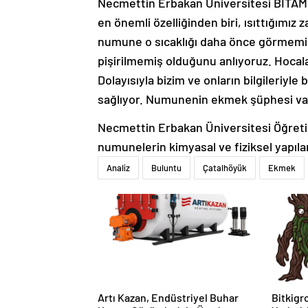
Necmettin Erbakan Üniversitesi BİTAM 
en önemli özelliğinden biri, ısıttığımı
numune o sıcaklığı daha önce görmemi
pişirilmemiş olduğunu anlıyoruz. Hocala
Dolayısıyla bizim ve onların bilgileriyle
sağlıyor. Numunenin ekmek şüphesi vard
Necmettin Erbakan Üniversitesi Öğreti
numunelerin kimyasal ve fiziksel yapılar
Analiz
Buluntu
Çatalhöyük
Ekmek
Artı Kazan, Endüstriyel Buhar
Bitkigro