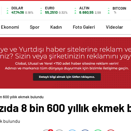
DOLAR
EURO
ALTIN
BITCOIN
47,7436
55,2510
6.660,55
%
0.18%
0.32%
2,59
Ekonomi
Spor
Kadın
Foto Galeri
Videolar
in 600 yıllık ekmek bulundu
zıda 8 bin 600 yıllık ekmek