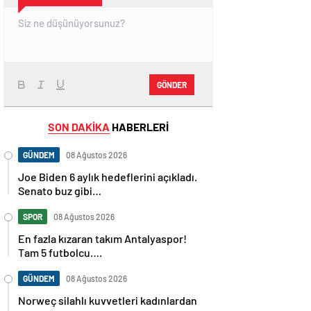
GÖNDER
SON DAKİKA
HABERLERİ
GÜNDEM
08 Ağustos 2026
Joe Biden 6 aylık hedeflerini açıkladı.
Senato buz gibi…
SPOR
08 Ağustos 2026
En fazla kızaran takım Antalyaspor!
Tam 5 futbolcu….
GÜNDEM
08 Ağustos 2026
Norweç silahlı kuvvetleri kadınlardan