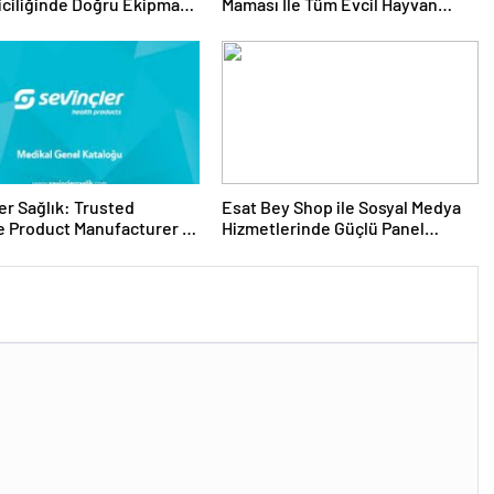
riciliğinde Doğru Ekipman
Maması İle Tüm Evcil Hayvan
 Seçimi
Ürünleri
er Sağlık: Trusted
Esat Bey Shop ile Sosyal Medya
 Product Manufacturer in
Hizmetlerinde Güçlü Panel
Deneyimi