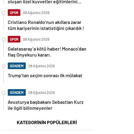
oluşan özel kuvvetler eğitimlerini
başlattı.
SPOR
08 Ağustos 2026
Cristiano Ronaldo’nun akıllara zarar
tüm kariyerinin istatistiğini çıkardık !
SPOR
08 Ağustos 2026
Galatasaray’a kötü haber! Monaco’dan
flaş Onyekuru kararı.
GÜNDEM
08 Ağustos 2026
Trump’tan seçim sonrası ilk mülakat
GÜNDEM
08 Ağustos 2026
Avusturya başbakanı Sebastian Kurz
ile ilgili bilinmeyenler
KATEGORİNİN POPÜLERLERİ