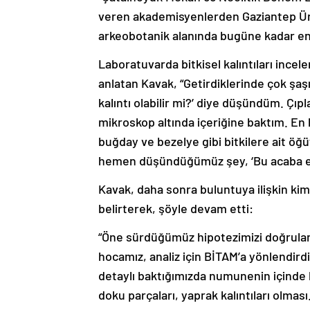
veren akademisyenlerden Gaziantep Üni
arkeobotanik alanında bugüne kadar en 
Laboratuvarda bitkisel kalıntıları incel
anlatan Kavak, “Getirdiklerinde çok şa
kalıntı olabilir mi?’ diye düşündüm. Çı
mikroskop altında içeriğine baktım. En h
buğday ve bezelye gibi bitkilere ait öğü
hemen düşündüğümüz şey, ‘Bu acaba ekme
Kavak, daha sonra buluntuya ilişkin kimy
belirterek, şöyle devam etti:
“Öne sürdüğümüz hipotezimizi doğrulama
hocamız, analiz için BİTAM’a yönlendird
detaylı baktığımızda numunenin içinde h
doku parçaları, yaprak kalıntıları olmas