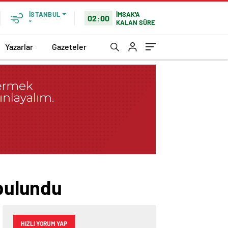
İMSAK'A
İSTANBUL
02:00
KALAN SÜRE
°
Yazarlar
Gazeteler
 bulundu
HIZLI YORUM YAP