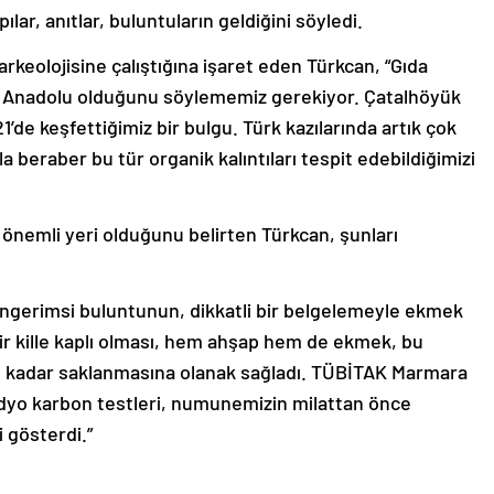
ılar, anıtlar, buluntuların geldiğini söyledi.
rkeolojisine çalıştığına işaret eden Türkcan, “Gıda
ne Anadolu olduğunu söylememiz gerekiyor. Çatalhöyük
’de keşfettiğimiz bir bulgu. Türk kazılarında artık çok
 beraber bu tür organik kalıntıları tespit edebildiğimizi
 önemli yeri olduğunu belirten Türkcan, şunları
üngerimsi buluntunun, dikkatli bir belgelemeyle ekmek
 bir kille kaplı olması, hem ahşap hem de ekmek, bu
e kadar saklanmasına olanak sağladı. TÜBİTAK Marmara
dyo karbon testleri, numunemizin milattan önce
i gösterdi.”