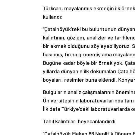
Türkcan, mayalanmış ekmeğin ilk örnekle
kullandı:
“Çatalhöyük’teki bu buluntunun dünyanı
kalıntının, gözlem, analizler ve tarihle
bir ekmek olduğunu söyleyebiliyoruz. 
basılmış, fırına girmemiş ama mayalanm
Bugüne kadar böyle bir örnek yok. Çatal
yıllarda dünyanın ilk dokumaları Çatalh
boyaları, resimler buna eklendi. Konya 
Bulguların analiz çalışmalarının önemi
Üniversitesinin laboratuvarlarında tam 
İlk defa Türkiye’deki laboratuvarlarda 
Tahıl kalıntıları heyecanlandırdı
“Çatalhöyük Mekan 66 Neolitik Dönem E