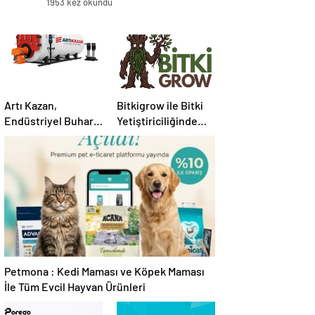
1953 kez okundu
Artı Kazan,
Bitkigrow ile Bitki
Endüstriyel Buhar
Yetiştiriciliğinde
Kazanı
Doğru Ekipman ve
Çözümleriyle
Ürün Seçimi
Üretim Tesislerine
Verimli Sistemler
Sunuyor
Petmona : Kedi Maması ve Köpek Maması
İle Tüm Evcil Hayvan Ürünleri