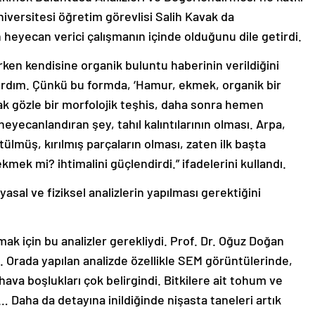
versitesi öğretim görevlisi Salih Kavak da
heyecan verici çalışmanın içinde olduğunu dile getirdi.
erken kendisine organik buluntu haberinin verildiğini
şırdım. Çünkü bu formda, ‘Hamur, ekmek, organik bir
plak gözle bir morfolojik teşhis, daha sonra hemen
eyecanlandıran şey, tahıl kalıntılarının olması. Arpa,
tülmüş, kırılmış parçaların olması, zaten ilk başta
k mi? ihtimalini güçlendirdi.” ifadelerini kullandı.
asal ve fiziksel analizlerin yapılması gerektiğini
k için bu analizler gerekliydi. Prof. Dr. Oğuz Doğan
i. Orada yapılan analizde özellikle SEM görüntülerinde,
ava boşlukları çok belirgindi. Bitkilere ait tohum ve
ı… Daha da detayına inildiğinde nişasta taneleri artık