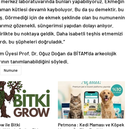
merkez laboratuvarında bunları yapabiliyoruz. Ekmeğin
z zaman kütlesi devamlı kayboluyor. Bu da şu demektir, bu
ş. Görmediği için de ekmek şeklinde olan bu numunenin
rımız gözenekli, süngerimsi yapıdan dolayı anlıyor.
 birlikte bu noktaya geldik. Daha isabetli teşhis etmemizi
ı, bu şüpheleri doğruladık.”
m Üyesi Prof. Dr. Oğuz Doğan da BİTAM’da arkeolojik
ının tanımlanabildiğini söyledi.
Numune
w ile Bitki
Petmona : Kedi Maması ve Köpek