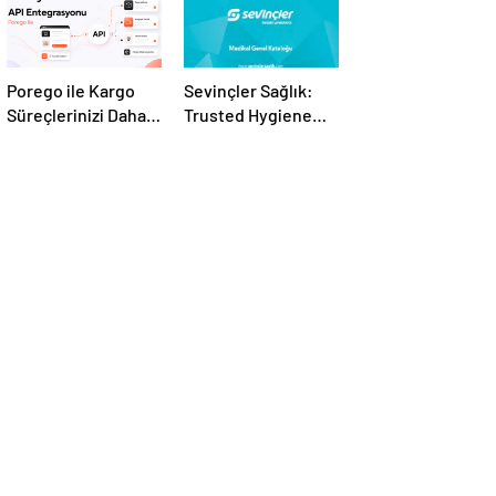
Porego ile Kargo
Sevinçler Sağlık:
Süreçlerinizi Daha
Trusted Hygiene
Kolay Yönetin
Product
Manufacturer in
Turkey