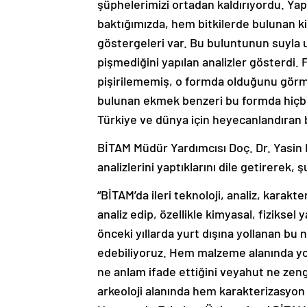
şüphelerimizi ortadan kaldırıyordu. Yapı
baktığımızda, hem bitkilerde bulunan
göstergeleri var. Bu buluntunun suyla un
pişmediğini yapılan analizler gösterdi. 
pişirilememiş, o formda olduğunu görmü
bulunan ekmek benzeri bu formda hiçbir
Türkiye ve dünya için heyecanlandıran b
BİTAM Müdür Yardımcısı Doç. Dr. Yasin 
analizlerini yaptıklarını dile getirerek, 
“BİTAM’da ileri teknoloji, analiz, kara
analiz edip, özellikle kimyasal, fiziksel 
önceki yıllarda yurt dışına yollanan bu 
edebiliyoruz. Hem malzeme alanında yo
ne anlam ifade ettiğini veyahut ne zeng
arkeoloji alanında hem karakterizasyon 