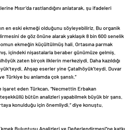
rine Mısır’da rastlandığını anlatarak, şu ifadeleri
n en eski ekmeği olduğunu söyleyebiliriz. Bu organik
ndirmesini de göz önüne alarak yaklaşık 8 bin 600 senelik
Somun ekmeğin küçültülmüş hali. Ortasına parmak
ış, içindeki nişastalarla beraber günümüze gelmiş.
höyük zaten birçok ilklerin merkeziydi. Daha kazıldığı
öyük’teydi. Ahşap eserler yine Çatalhöyük’teydi. Duvar
ve Türkiye bu anlamda çok şanslı.”
ne işaret eden Türkcan, “Necmettin Erbakan
teşekküllü bütün analizleri yapabilmek büyük bir şans.
ortaya konulduğu için önemliydi.” diye konuştu.
kmek Buluntusu Analizleri ve Değerlendirmesi”ne katkı