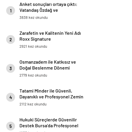
Anket sonuçları ortaya çıktı:
Vatandaş Özdağ ve
1
İmamoğlu’nun tutuklanmasını
3838 kez okundu
yanlış buluyor
Zarafetin ve Kalitenin Yeni Adı
Roxx Signature
2
2921 kez okundu
Osmanzadem ile Katkısız ve
Doğal Beslenme Dönemi
3
2779 kez okundu
Tatami Minder ile Güvenli,
Dayanıklı ve Profesyonel Zemin
4
Çözümleri
2112 kez okundu
Hukuki Süreçlerde Güvenilir
Destek Bursa’da Profesyonel
5
Avukatlık Hizmeti