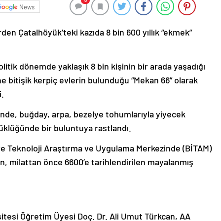
0
News
en Çatalhöyük’teki kazıda 8 bin 600 yıllık “ekmek”
litik dönemde yaklaşık 8 bin kişinin bir arada yaşadığı
ine bitişik kerpiç evlerin bulunduğu “Mekan 66” olarak
i.
inde, buğday, arpa, bezelye tohumlarıyla yiyecek
yüklüğünde bir buluntuya rastlandı.
ve Teknoloji Araştırma ve Uygulama Merkezinde (BİTAM)
nın, milattan önce 6600’e tarihlendirilen mayalanmış
itesi Öğretim Üyesi Doç. Dr. Ali Umut Türkcan, AA