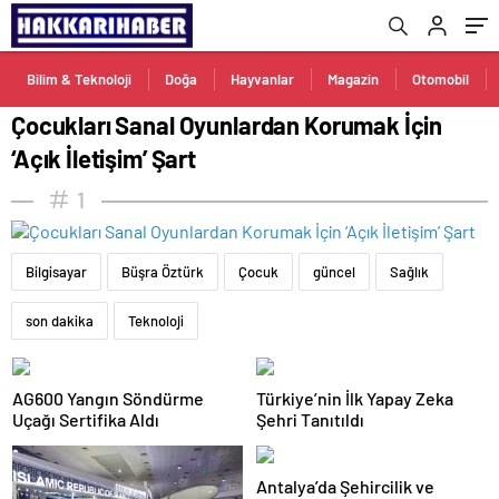
Bilim & Teknoloji
Doğa
Hayvanlar
Magazin
Otomobil
Çocukları Sanal Oyunlardan Korumak İçin
‘Açık İletişim’ Şart
1
Bilgisayar
Büşra Öztürk
Çocuk
güncel
Sağlık
son dakika
Teknoloji
AG600 Yangın Söndürme
Türkiye’nin İlk Yapay Zeka
Uçağı Sertifika Aldı
Şehri Tanıtıldı
Antalya’da Şehircilik ve