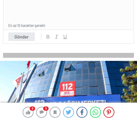
En az 10 karakter gerekli
Gönder
0
0
0
0