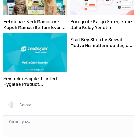
Petmona : Kedi Maması ve
Porego ile Kargo Süreçlerinizi
Köpek Maması İle Tüm Evcil
Daha Kolay Yönetin
Hayvan Ürünleri
Esat Bey Shop ile Sosyal
Medya Hizmetlerinde Güçlü
Panel Deneyimi
Sevinçler Sağlık: Trusted
Hygiene Product
Manufacturer in Turkey