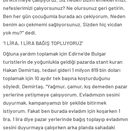
nefeslerimizi çalıyorsunuz? Ne olursunuz geri getirin.
Ben her gün çocuğumla burada acı çekiyorum. Neden
benim acı çekmemi sağlıyorsunuz. Sizden hiç vicdan
yok mu?” dedi.
‘1 LİRA, 1 LİRA BAĞIŞ TOPLUYORUZ’
Oğluna yardım toplamak için Edirne’de Bulgar
turistlerin de yoğunlukla geldiği pazarda stant kuran
Hakan Demirtaş, tedavi gideri 1 milyon 819 bin doları
toplamak için 10 aydır tek başına koşturduğunu
söyledi. Demirtaş, “Yağmur, çamur, kış demeden pazar
yerlerine yetişmeye çalışıyorum. Evladımızın sesini
duyurmak, kampanyamızı bir şekilde bitirmek
istiyorum. Fakat ben burada evladım için koşarken 1
lira, 1 lira diye pazar yerlerinde bağış toplayıp evladımın
sesini duyurmaya çalışırken arka planda sahadaki