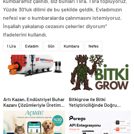
kumbaramız çalındı. Biz bunları 1 lira, 1 lira topluyoruz.
Yüzde 30’luk dilimi de bu şekilde geldik. Evladımızın
nefesi var o kumbaralarda çalınmasını istemiyoruz.
İnşallah yakalanıp cezasını çekerler diyorum”
ifadelerini kullandı.
1 Lira
Evladım
Gün
Kumbara
Nefes
Artı Kazan, Endüstriyel Buhar
Bitkigrow ile Bitki
Kazanı Çözümleriyle Üretim
Yetiştiriciliğinde Doğru
Tesislerine Verimli Sistemler
Ekipman ve Ürün Seçimi
Sunuyor