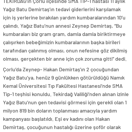
TEKİRDAĞ’ın Çorlu ilçesinde SMA TİP-1 hastası 11 aylık
Yağız Batu Demirtaş’ın tedavi giderlerini karşılamak
için iş yerlerine bırakılan yardım kumbaralarından 10’u
çalındı. Yağız Batu’nun annesi Zeynep Demirtaş, “Bu
kumbaraları biz gram gram, damla damla biriktirmeye
çalışırken bebeğimizin kumbaralarının başka birileri
tarafından çalınmış olması, onun nefesine göz dikilmiş
olması, gerçekten bir anne için çok zoruma gitti” dedi.
Çorlu’da Zeynep- Hakan Demirtaş’ın 2 çocuğundan
Yağız Batu’ya, henüz 9 günlükken götürüldüğü Namık
Kemal Üniversitesi Tıp Fakültesi Hastanesi’nde SMA
Tip-1 teşhisi konuldu. Tekirdağ Valiliği’nden alınan izinle
Yağız Batu’nun gen tedavisi görmesi için gerekli olan 1
milyon 819 bin doların toplanması amacıyla yardım
kampanyası başlatıldı. Eşi ev kadını olan Hakan
Demirtaş, çocuğunun hastalığı üzerine şoför olarak