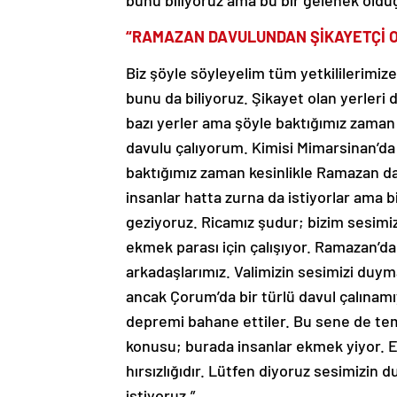
bunu biliyoruz ama bu bir gelenek oldu
“RAMAZAN DAVULUNDAN ŞİKAYETÇİ O
Biz şöyle söyleyelim tüm yetkililerimiz
bunu da biliyoruz. Şikayet olan yerleri 
bazı yerler ama şöyle baktığımız zam
davulu çalıyorum. Kimisi Mimarsinan’da 
baktığımız zaman kesinlikle Ramazan da
insanlar hatta zurna da istiyorlar ama 
geziyoruz. Ricamız şudur; bizim sesimiz
ekmek parası için çalışıyor. Ramazan’d
arkadaşlarımız. Valimizin sesimizi duyma
ancak Çorum’da bir türlü davul çalınamı
depremi bahane ettiler. Bu sene de temel
konusu; burada insanlar ekmek yiyor. E
hırsızlığıdır. Lütfen diyoruz sesimizin 
istiyoruz.”