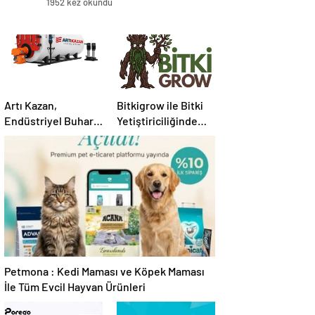
1952 kez okundu
Artı Kazan,
Bitkigrow ile Bitki
Endüstriyel Buhar
Yetiştiriciliğinde
Kazanı
Doğru Ekipman ve
Çözümleriyle
Ürün Seçimi
Üretim Tesislerine
Verimli Sistemler
Sunuyor
Petmona : Kedi Maması ve Köpek Maması
İle Tüm Evcil Hayvan Ürünleri