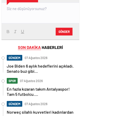
GÖNDER
SON DAKİKA
HABERLERİ
GÜNDEM
07 Ağustos 2026
Joe Biden 6 aylık hedeflerini açıkladı.
Senato buz gibi…
SPOR
07 Ağustos 2026
En fazla kızaran takım Antalyaspor!
Tam 5 futbolcu….
GÜNDEM
07 Ağustos 2026
Norweç silahlı kuvvetleri kadınlardan