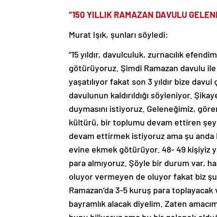
“150 YILLIK RAMAZAN DAVULU GELEN
Murat Işık, şunları söyledi:
“15 yıldır, davulculuk, zurnacılık efen
götürüyoruz. Şimdi Ramazan davulu ile i
yaşatılıyor fakat son 3 yıldır bize davul
davulunun kaldırıldığı söyleniyor. Şikay
duymasını istiyoruz. Geleneğimiz, göre
kültürü, bir toplumu devam ettiren şey
devam ettirmek istiyoruz ama şu anda 
evine ekmek götürüyor. 48- 49 kişiyiz y
para almıyoruz. Şöyle bir durum var, han
oluyor vermeyen de oluyor fakat biz şun
Ramazan’da 3-5 kuruş para toplayacak v
bayramlık alacak diyelim. Zaten amacım