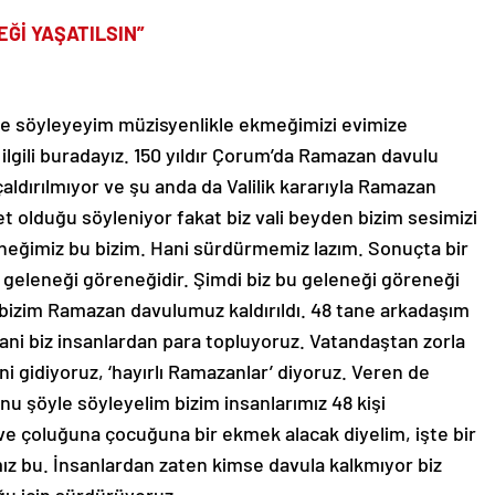
EĞİ YAŞATILSIN”
dime söyleyeyim müzisyenlikle ekmeğimizi evimize
lgili buradayız. 150 yıldır Çorum’da Ramazan davulu
 çaldırılmıyor ve şu anda da Valilik kararıyla Ramazan
et olduğu söyleniyor fakat biz vali beyden bizim sesimizi
neğimiz bu bizim. Hani sürdürmemiz lazım. Sonuçta bir
 geleneği göreneğidir. Şimdi biz bu geleneği göreneği
bizim Ramazan davulumuz kaldırıldı. 48 tane arkadaşım
ani biz insanlardan para topluyoruz. Vatandaştan zorla
i gidiyoruz, ‘hayırlı Ramazanlar’ diyoruz. Veren de
u şöyle söyleyelim bizim insanlarımız 48 kişi
e çoluğuna çocuğuna bir ekmek alacak diyelim, işte bir
ız bu. İnsanlardan zaten kimse davula kalkmıyor biz