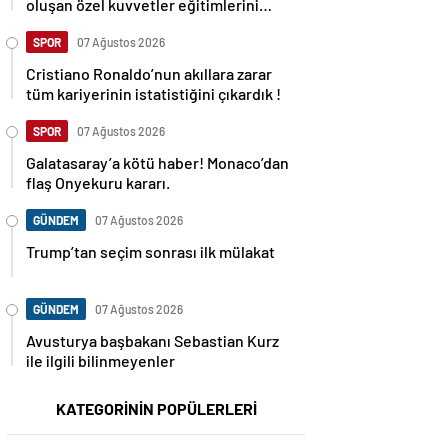
oluşan özel kuvvetler eğitimlerini
başlattı.
SPOR
07 Ağustos 2026
Cristiano Ronaldo’nun akıllara zarar
tüm kariyerinin istatistiğini çıkardık !
SPOR
07 Ağustos 2026
Galatasaray’a kötü haber! Monaco’dan
flaş Onyekuru kararı.
GÜNDEM
07 Ağustos 2026
Trump’tan seçim sonrası ilk mülakat
GÜNDEM
07 Ağustos 2026
Avusturya başbakanı Sebastian Kurz
ile ilgili bilinmeyenler
KATEGORİNİN POPÜLERLERİ