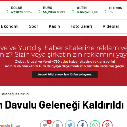
DOLAR
EURO
ALTIN
BITCOIN
47,7078
55,2036
6.657,46
%
0.16%
0.29%
2,54
Ekonomi
Spor
Kadın
Foto Galeri
Videolar
eleneği Kaldırıldı
Davulu Geleneği Kaldırıldı
0
News