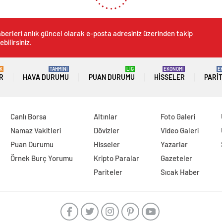
berleri anlık güncel olarak e-posta adresiniz üzerinden takip
ebilirsiniz.
K
TAHMİNİ
LİG
EKONOMİ
E
R
HAVA DURUMU
PUAN DURUMU
HISSELER
PARI
Canlı Borsa
Altınlar
Foto Galeri
Namaz Vakitleri
Dövizler
Video Galeri
Puan Durumu
Hisseler
Yazarlar
Örnek Burç Yorumu
Kripto Paralar
Gazeteler
Pariteler
Sıcak Haber