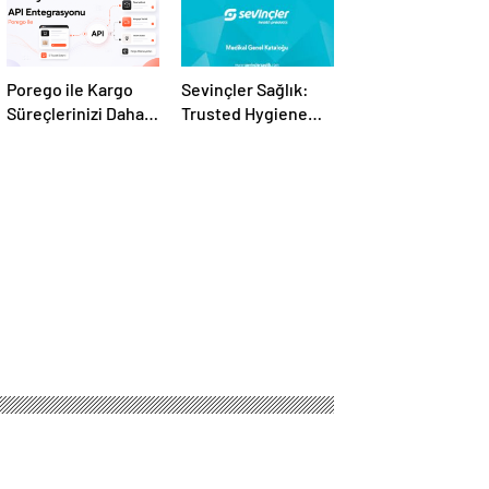
Porego ile Kargo
Sevinçler Sağlık:
Süreçlerinizi Daha
Trusted Hygiene
Kolay Yönetin
Product
Manufacturer in
Turkey