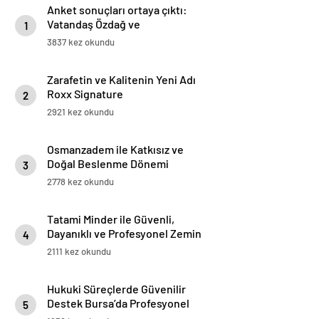
Anket sonuçları ortaya çıktı:
Vatandaş Özdağ ve
1
İmamoğlu’nun tutuklanmasını
3837 kez okundu
yanlış buluyor
Zarafetin ve Kalitenin Yeni Adı
Roxx Signature
2
2921 kez okundu
Osmanzadem ile Katkısız ve
Doğal Beslenme Dönemi
3
2778 kez okundu
Tatami Minder ile Güvenli,
Dayanıklı ve Profesyonel Zemin
4
Çözümleri
2111 kez okundu
Hukuki Süreçlerde Güvenilir
Destek Bursa’da Profesyonel
5
Avukatlık Hizmeti