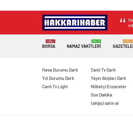
Ha
ed
CANLI
ANLIK
GÜNLÜ
BORSA
NAMAZ VAKITLERI
GAZETELE
Hava Durumu Dark
Canlı Tv Dark
Yol Durumu Dark
Yayın Akışları Dark
Canlı Tv Light
Nöbetçi Eczaneler
Son Dakika
takipçi satın al