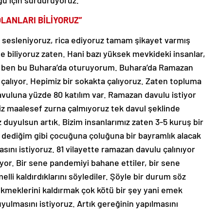
ğu için sürdürüyoruz.
LANLARI BİLİYORUZ”
e sesleniyoruz, rica ediyoruz tamam şikayet varmış
de biliyoruz zaten. Hani bazı yüksek mevkideki insanlar,
an ben bu Buhara’da oturuyorum. Buhara’da Ramazan
çalıyor. Hepimiz bir sokakta çalıyoruz. Zaten topluma
vuluna yüzde 80 katılım var. Ramazan davulu istiyor
biz maalesef zurna çalmıyoruz tek davul şeklinde
 duyulsun artık. Bizim insanlarımız zaten 3-5 kuruş bir
a dediğim gibi çocuğuna çoluğuna bir bayramlık alacak
sını istiyoruz. 81 vilayette ramazan davulu çalınıyor
yor. Bir sene pandemiyi bahane ettiler, bir sene
li kaldırdıklarını söylediler. Şöyle bir durum söz
kmeklerini kaldırmak çok kötü bir şey yani emek
duyulmasını istiyoruz. Artık gereğinin yapılmasını