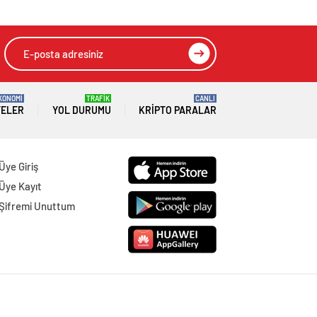
KONOMİ
TRAFİK
CANLI
TELER
YOL DURUMU
KRIPTO PARALAR
Üye Giriş
Üye Kayıt
Şifremi Unuttum