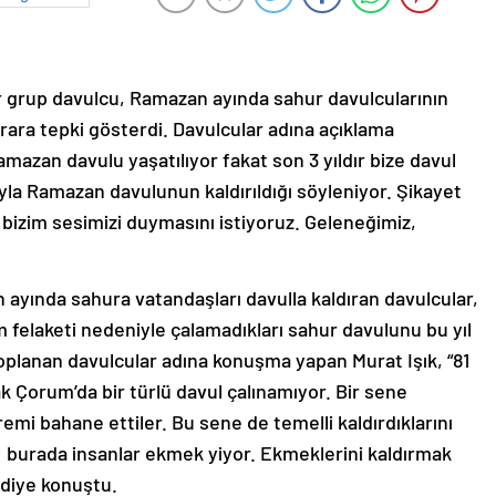
r grup davulcu, Ramazan ayında sahur davulcularının
 karara tepki gösterdi. Davulcular adına açıklama
amazan davulu yaşatılıyor fakat son 3 yıldır bize davul
rıyla Ramazan davulunun kaldırıldığı söyleniyor. Şikayet
 bizim sesimizi duymasını istiyoruz. Geleneğimiz,
yında sahura vatandaşları davulla kaldıran davulcular,
 felaketi nedeniyle çalamadıkları sahur davulunu bu yıl
toplanan davulcular adına konuşma yapan Murat Işık, “81
k Çorum’da bir türlü davul çalınamıyor. Bir sene
emi bahane ettiler. Bu sene de temelli kaldırdıklarını
; burada insanlar ekmek yiyor. Ekmeklerini kaldırmak
” diye konuştu.