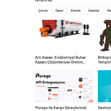
Çorum
Davul
Ekmek
İnsanlar
Ra
Artı Kazan, Endüstriyel Buhar
Bitkigro
Kazanı Çözümleriyle Üretim
Yetişti
Tesislerine Verimli Sistemler
ve Ürün
Sunuyor
Porego ile Kargo Süreçlerinizi
Sevinçl