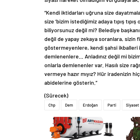
“Kendi iktidarları uğruna size dayatmala
size ‘bizim istediğimiz adaya tıpış tıp
biliyorsunuz değil mi? Belediye başkanı 
değil de yapay zekaya soranlara, sizin fi
göstermeyenlere, kendi şahsi ikballeri i
demlenenlere… Anladınız değil mi bizim
onlarla demlenenler var. Hasılı size ra
vermeye hazır mıyız? Hür iradenizin hiç
abidelerine gösterin.”
(Sürecek)
Chp
Dem
Erdoğan
Parti
Siyaset