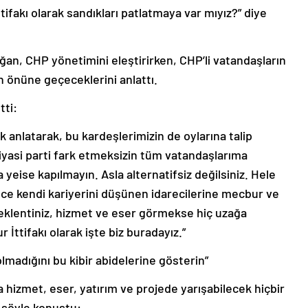
fakı olarak sandıkları patlatmaya var mıyız?” diye
oğan, CHP yönetimini eleştirirken, CHP’li vatandaşların
önüne geçeceklerini anlattı.
tti:
ek anlatarak, bu kardeşlerimizin de oylarına talip
yasi parti fark etmeksizin tüm vatandaşlarıma
yeise kapılmayın. Asla alternatifsiz değilsiniz. Hele
ece kendi kariyerini düşünen idarecilerine mecbur ve
eklentiniz, hizmet ve eser görmekse hiç uzağa
İttifakı olarak işte biz buradayız.”
lmadığını bu kibir abidelerine gösterin”
a hizmet, eser, yatırım ve projede yarışabilecek hiçbir
, şöyle konuştu: