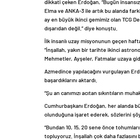
dikkati çeken Erdoğan, “Bugün insansız h
Elma ve ANKA-3 ile artık bu alanda fark
ay en büyük ikinci gemimiz olan TCG De
dışarıdan değil.” diye konuştu.
İlk insanlı uzay misyonunun geçen haf
“İnşallah, yakın bir tarihte ikinci ast
Mehmetler, Ayşeler, Fatmalar uzaya gidec
Azmedince yapılacağını vurgulayan Erdoğ
başardıklarını aktardı.
“Şu an canımızı acıtan sıkıntıların muh
Cumhurbaşkanı Erdoğan, her alanda büyü
olunduğuna işaret ederek, sözlerini şö
“Bundan 10, 15, 20 sene önce tohumları
topluyoruz. İnşallah çok daha fazlasını