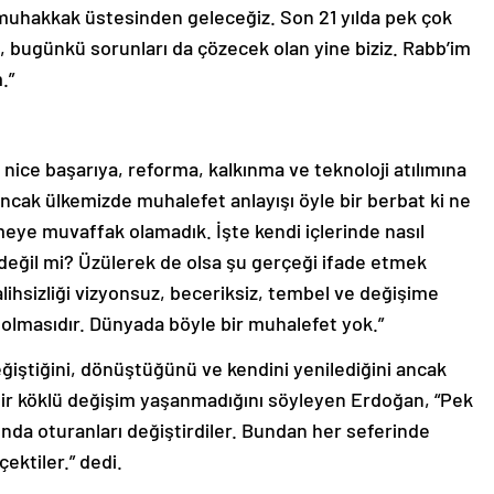
n muhakkak üstesinden geleceğiz. Son 21 yılda pek çok
, bugünkü sorunları da çözecek olan yine biziz. Rabb’im
.”
 nice başarıya, reforma, kalkınma ve teknoloji atılımına
“Ancak ülkemizde muhalefet anlayışı öyle bir berbat ki ne
eye muvaffak olamadık. İşte kendi içlerinde nasıl
 değil mi? Üzülerek de olsa şu gerçeği ifade etmek
ihsizliği vizyonsuz, beceriksiz, tembel ve değişime
olmasıdır. Dünyada böyle bir muhalefet yok.”
eğiştiğini, dönüştüğünü ve kendini yenilediğini ancak
bir köklü değişim yaşanmadığını söyleyen Erdoğan, “Pek
nda oturanları değiştirdiler. Bundan her seferinde
çektiler.” dedi.