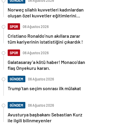
GÜNDEM
06 Ağustos 2026
Norweç silahlı kuvvetleri kadınlardan
oluşan özel kuvvetler eğitimlerini
başlattı.
SPOR
06 Ağustos 2026
Cristiano Ronaldo’nun akıllara zarar
tüm kariyerinin istatistiğini çıkardık !
SPOR
06 Ağustos 2026
Galatasaray’a kötü haber! Monaco’dan
flaş Onyekuru kararı.
GÜNDEM
06 Ağustos 2026
Trump’tan seçim sonrası ilk mülakat
GÜNDEM
06 Ağustos 2026
Avusturya başbakanı Sebastian Kurz
ile ilgili bilinmeyenler