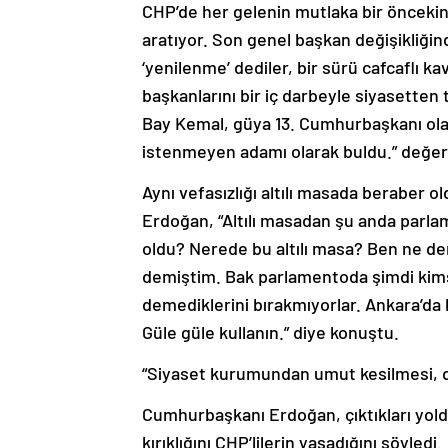
CHP’de her gelenin mutlaka bir öncekin
aratıyor. Son genel başkan değişikliğin
‘yenilenme’ dediler, bir sürü cafcaflı 
başkanlarını bir iç darbeyle siyasetten
Bay Kemal, güya 13. Cumhurbaşkanı olac
istenmeyen adamı olarak buldu.” değe
Aynı vefasızlığı altılı masada beraber ol
Erdoğan, “Altılı masadan şu anda parlam
oldu? Nerede bu altılı masa? Ben ne de
demiştim. Bak parlamentoda şimdi kims
demediklerini bırakmıyorlar. Ankara’da bi
Güle güle kullanın.” diye konuştu.
“Siyaset kurumundan umut kesilmesi, d
Cumhurbaşkanı Erdoğan, çıktıkları yold
kırıklığını CHP’lilerin yaşadığını söyledi.