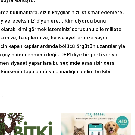
rda bulunanlara, sizin kaygılarınızı istismar edenlere,
ış oy vereceksiniz’ diyenlere… Kim diyordu bunu
olarak ‘kimi görmek istersiniz’ sorusunu bile millete
krinize, taleplerinize, hassasiyetlerinize saygı
çin kapalı kapılar ardında bölücü örgütün uzantılarıyla
 çayın demlenmesi değil, DEM diye bir parti var ya
ğmen siyaset yapanlara bu seçimde esaslı bir ders
 kimsenin tapulu mülkü olmadığını gelin, bu kibir