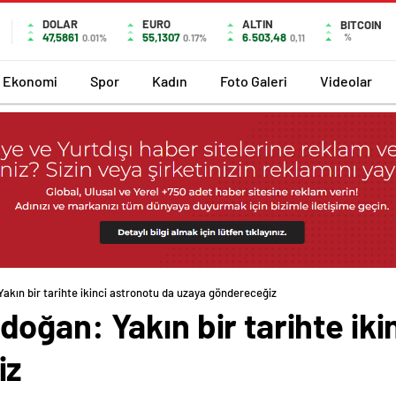
DOLAR
EURO
ALTIN
BITCOIN
47,5861
55,1307
6.503,48
%
0.01%
0.17%
0,11
Ekonomi
Spor
Kadın
Foto Galeri
Videolar
kın bir tarihte ikinci astronotu da uzaya göndereceğiz
ğan: Yakın bir tarihte iki
iz