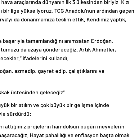
ava araçlarında dünyanın ilk 3 ülkesinden biriyiz. Kızıl
lı bir lige yükseliyoruz. TCG Anadolu’nun ardından geçen
rya’yı da donanmamıza teslim ettik. Kendimiz yaptık,
ta başarıyla tamamlandığını anımsatan Erdoğan,
ronotumuzu da uzaya göndereceğiz. Artık Ahmetler,
ekler.” ifadelerini kullandı.
an, azmedip, gayret edip, çalıştıklarını ve
akkak üstesinden geleceğiz”
k bir atılım ve çok büyük bir gelişme içinde
yle sürdürdü:
nı attığımız projelerin hamdolsun bugün meyvelerini
 başaracağız. Hayat pahalılığı ve enflasyon başta olmak