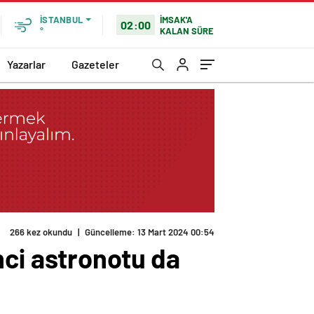
İMSAK'A
İSTANBUL
02:00
KALAN SÜRE
°
Yazarlar
Gazeteler
nci astronotu da