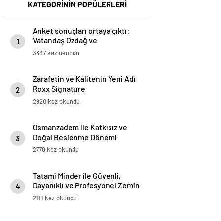
KATEGORİNİN POPÜLERLERİ
Anket sonuçları ortaya çıktı:
Vatandaş Özdağ ve
1
İmamoğlu’nun tutuklanmasını
3837 kez okundu
yanlış buluyor
Zarafetin ve Kalitenin Yeni Adı
Roxx Signature
2
2920 kez okundu
Osmanzadem ile Katkısız ve
Doğal Beslenme Dönemi
3
2778 kez okundu
Tatami Minder ile Güvenli,
Dayanıklı ve Profesyonel Zemin
4
Çözümleri
2111 kez okundu