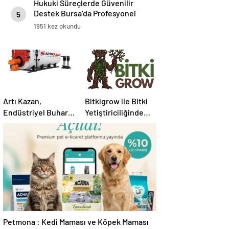
Hukuki Süreçlerde Güvenilir
Destek Bursa’da Profesyonel
5
Avukatlık Hizmeti
1951 kez okundu
Artı Kazan,
Bitkigrow ile Bitki
Endüstriyel Buhar
Yetiştiriciliğinde
Kazanı
Doğru Ekipman ve
Çözümleriyle
Ürün Seçimi
Üretim Tesislerine
Verimli Sistemler
Sunuyor
Petmona : Kedi Maması ve Köpek Maması