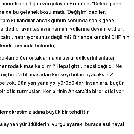
i mumla arattığını vurgulayan Erdoğan, “Gelen gideni
de de bu gelenek bozulmadı. ‘Değişim’ dediler,
kavram kullandılar ancak günün sonunda sabık genel
 tardedip, aynı tas aynı hamam yollarına devam ettiler.
aktı, hatırlıyorsunuz değil mi? Bir anda kendini CHP’nin
rlendirmesinde bulundu.
dukları diğer ortaklarına da sergilediklerini anlatan
entoda kimse kaldı mı? Hepsi gitti, hepsi dağıldı. Ne
miştim, ‘altılı masadan kimseyi bulamayacaksınız’
e yok. Dün yan yana yol yürüdükleri insanlara, bugün
r ofis tutmuşlar. Her birinin Ankara’da birer ofisi var.
emokrasimiz adına büyük bir tehdittir”
a aynen yürüdüklerini vurgulayarak, burada asıl hayal