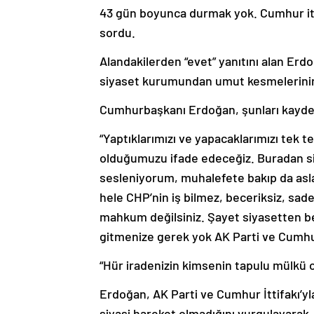
43 gün boyunca durmak yok. Cumhur itti
sordu.
Alandakilerden “evet” yanıtını alan Erd
siyaset kurumundan umut kesmelerinin 
Cumhurbaşkanı Erdoğan, şunları kayde
“Yaptıklarımızı ve yapacaklarımızı tek t
olduğumuzu ifade edeceğiz. Buradan si
sesleniyorum, muhalefete bakıp da asla 
hele CHP’nin iş bilmez, beceriksiz, sad
mahkum değilsiniz. Şayet siyasetten b
gitmenize gerek yok AK Parti ve Cumhur 
“Hür iradenizin kimsenin tapulu mülkü o
Erdoğan, AK Parti ve Cumhur İttifakı’yl
siyasi hareket olmadığını vurgulayarak