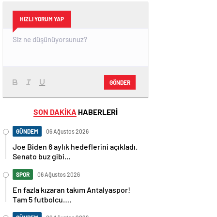
HIZLI YORUM YAP
GÖNDER
SON DAKİKA
HABERLERİ
GÜNDEM
06 Ağustos 2026
Joe Biden 6 aylık hedeflerini açıkladı.
Senato buz gibi…
SPOR
06 Ağustos 2026
En fazla kızaran takım Antalyaspor!
Tam 5 futbolcu….