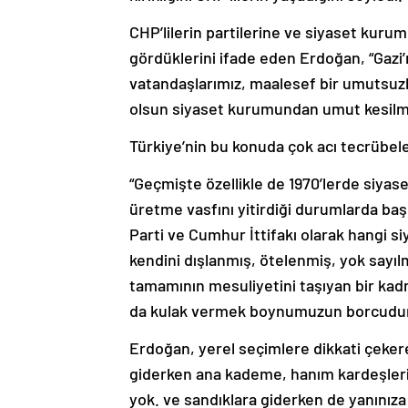
CHP’lilerin partilerine ve siyaset kurum
gördüklerini ifade eden Erdoğan, “Gazi
vatandaşlarımız, maalesef bir umutsuz
olsun siyaset kurumundan umut kesilmes
Türkiye’nin bu konuda çok acı tecrübel
“Geçmişte özellikle de 1970’lerde siya
üretme vasfını yitirdiği durumlarda başı
Parti ve Cumhur İttifakı olarak hangi s
kendini dışlanmış, ötelenmiş, yok sayı
tamamının mesuliyetini taşıyan bir kad
da kulak vermek boynumuzun borcudur
Erdoğan, yerel seçimlere dikkati çeker
giderken ana kademe, hanım kardeşler
yok. ve sandıklara giderken de yanınıza 