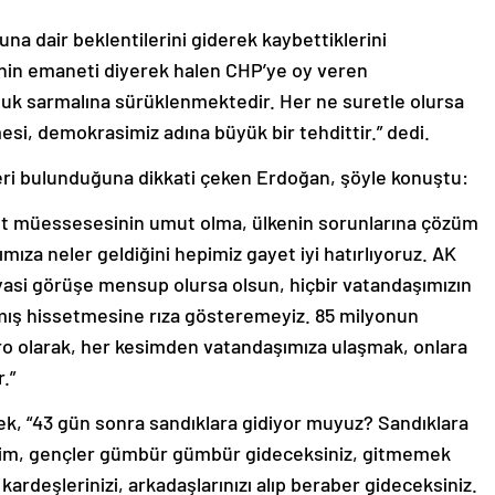
una dair beklentilerini giderek kaybettiklerini
’nin emaneti diyerek halen CHP’ye oy veren
luk sarmalına sürüklenmektedir. Her ne suretle olursa
i, demokrasimiz adına büyük bir tehdittir.” dedi.
eri bulunduğuna dikkati çeken Erdoğan, şöyle konuştu:
set müessesesinin umut olma, ülkenin sorunlarına çözüm
mıza neler geldiğini hepimiz gayet iyi hatırlıyoruz. AK
iyasi görüşe mensup olursa olsun, hiçbir vatandaşımızın
lmış hissetmesine rıza gösteremeyiz. 85 milyonun
ro olarak, her kesimden vatandaşımıza ulaşmak, onlara
.”
ek, “43 gün sonra sandıklara gidiyor muyuz? Sandıklara
im, gençler gümbür gümbür gideceksiniz, gitmemek
kardeşlerinizi, arkadaşlarınızı alıp beraber gideceksiniz.