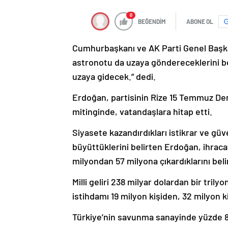
0
BEĞENDİM
ABONE OL
Cumhurbaşkanı ve AK Parti Genel Başkan
astronotu da uzaya göndereceklerini be
uzaya gidecek.” dedi.
Erdoğan, partisinin Rize 15 Temmuz D
mitinginde, vatandaşlara hitap etti.
Siyasete kazandırdıkları istikrar ve güv
büyüttüklerini belirten Erdoğan, ihracat
milyondan 57 milyona çıkardıklarını belir
Milli geliri 238 milyar dolardan bir tril
istihdamı 19 milyon kişiden, 32 milyon ki
Türkiye’nin savunma sanayinde yüzde 80’l