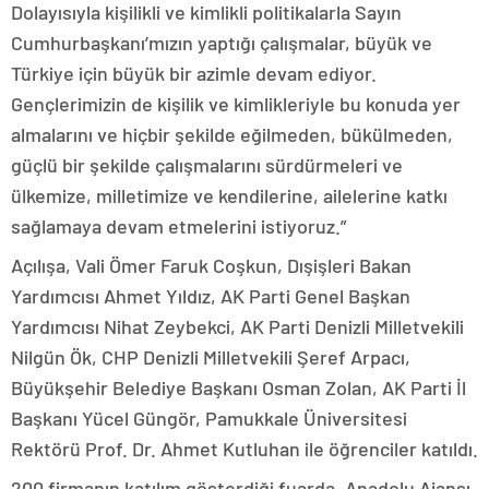
Dolayısıyla kişilikli ve kimlikli politikalarla Sayın
Cumhurbaşkanı’mızın yaptığı çalışmalar, büyük ve
Türkiye için büyük bir azimle devam ediyor.
Gençlerimizin de kişilik ve kimlikleriyle bu konuda yer
almalarını ve hiçbir şekilde eğilmeden, bükülmeden,
güçlü bir şekilde çalışmalarını sürdürmeleri ve
ülkemize, milletimize ve kendilerine, ailelerine katkı
sağlamaya devam etmelerini istiyoruz.”
Açılışa, Vali Ömer Faruk Coşkun, Dışişleri Bakan
Yardımcısı Ahmet Yıldız, AK Parti Genel Başkan
Yardımcısı Nihat Zeybekci, AK Parti Denizli Milletvekili
Nilgün Ök, CHP Denizli Milletvekili Şeref Arpacı,
Büyükşehir Belediye Başkanı Osman Zolan, AK Parti İl
Başkanı Yücel Güngör, Pamukkale Üniversitesi
Rektörü Prof. Dr. Ahmet Kutluhan ile öğrenciler katıldı.
200 firmanın katılım gösterdiği fuarda, Anadolu Ajansı