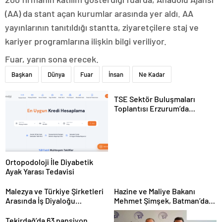
(AA) da stant açan kurumlar arasında yer aldı. AA
yayınlarının tanıtıldığı stantta, ziyaretçilere staj ve
kariyer programlarına ilişkin bilgi veriliyor.
Fuar, yarın sona erecek.
Başkan
Dünya
Fuar
İnsan
Ne Kadar
TSE Sektör Buluşmaları
Toplantısı Erzurum’da
Gerçekleştirildi
Ortopodoloji İle Diyabetik
Ayak Yarası Tedavisi
Malezya ve Türkiye Şirketleri
Hazine ve Maliye Bakanı
Arasında İş Diyaloğu
Mehmet Şimşek, Batman’da
Toplantısı Gerçekleştirildi
medikal malzeme üretimi
yapacak bir fabrikanın
Tekirdağ’da 63 pansiyon