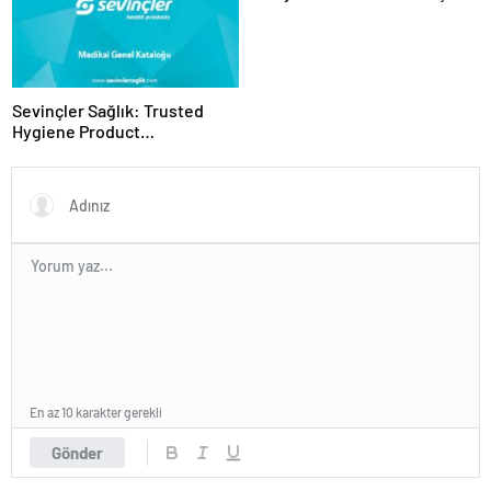
Panel Deneyimi
Sevinçler Sağlık: Trusted
Hygiene Product
Manufacturer in Turkey
En az 10 karakter gerekli
Gönder