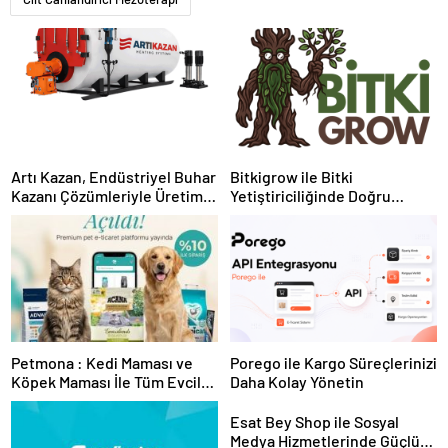
Artı Kazan, Endüstriyel Buhar
Bitkigrow ile Bitki
Kazanı Çözümleriyle Üretim
Yetiştiriciliğinde Doğru
Tesislerine Verimli Sistemler
Ekipman ve Ürün Seçimi
Sunuyor
Petmona : Kedi Maması ve
Porego ile Kargo Süreçlerinizi
Köpek Maması İle Tüm Evcil
Daha Kolay Yönetin
Hayvan Ürünleri
Esat Bey Shop ile Sosyal
Medya Hizmetlerinde Güçlü