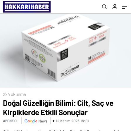
224 okunma
Doğal Güzelliğin Bilimi: Cilt, Saç ve
Kirpiklerde Etkili Sonuçlar
14 Kasım 2025 18:01
ABONE OL
News