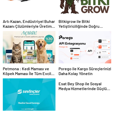
Artı Kazan, Endüstriyel Buhar
Bitkigrow ile Bitki
Kazanı Çözümleriyle Üretim
Yetiştiriciliğinde Doğru
Tesislerine Verimli Sistemler
Ekipman ve Ürün Seçimi
Sunuyor
Petmona : Kedi Maması ve
Porego ile Kargo Süreçlerinizi
Köpek Maması İle Tüm Evcil
Daha Kolay Yönetin
Hayvan Ürünleri
Esat Bey Shop ile Sosyal
Medya Hizmetlerinde Güçlü
Panel Deneyimi