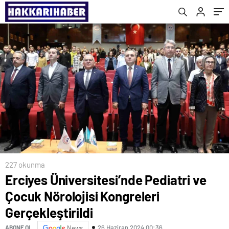
227 okunma
Erciyes Üniversitesi’nde Pediatri ve
Çocuk Nörolojisi Kongreleri
Gerçekleştirildi
26 Haziran 2024 00:36
ABONE OL
News