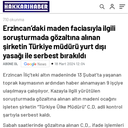
Türkiye müdürü yurt dışı yasağı ile serbest
bırakıldı
710 okunma
Erzincan’daki maden faciasıyla ilgili
soruşturmada gözaltına alınan
şirketin Türkiye müdürü yurt dışı
yasağı ile serbest bırakıldı
18 Mart 2024 12:04
ABONE OL
News
Erzincan İliç’teki altın madeninde 13 Şubat’ta yaşanan
toprak kaymasının ardından haber alınamayan 9 işçiye
ulaşılmaya çalışılıyor. Kazayla ilgili yürütülen
soruşturmada gözaltına alınan altın madeni ocağını
işleten şirketin “Türkiye Ülke Müdürü” C.D. adli kontrol
şartıyla serbest kaldı.
Sabah saatlerinde gözaltına alınan C.D., ifade işlemleri