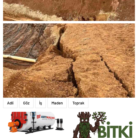
Adli
Göz
İş
Maden
Toprak