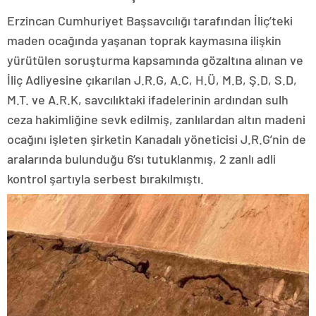
Erzincan Cumhuriyet Başsavcılığı tarafından İliç’teki
maden ocağında yaşanan toprak kaymasına ilişkin
yürütülen soruşturma kapsamında gözaltına alınan ve
İliç Adliyesine çıkarılan J.R.G, A.C, H.Ü, M.B, Ş.D, S.D,
M.T. ve A.R.K, savcılıktaki ifadelerinin ardından sulh
ceza hakimliğine sevk edilmiş, zanlılardan altın madeni
ocağını işleten şirketin Kanadalı yöneticisi J.R.G’nin de
aralarında bulunduğu 6’sı tutuklanmış, 2 zanlı adli
kontrol şartıyla serbest bırakılmıştı.