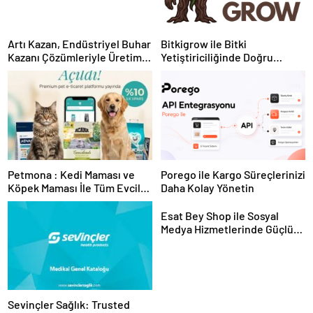
Artı Kazan, Endüstriyel Buhar
Bitkigrow ile Bitki
Kazanı Çözümleriyle Üretim
Yetiştiriciliğinde Doğru
Tesislerine Verimli Sistemler
Ekipman ve Ürün Seçimi
Sunuyor
Petmona : Kedi Maması ve
Porego ile Kargo Süreçlerinizi
Köpek Maması İle Tüm Evcil
Daha Kolay Yönetin
Hayvan Ürünleri
Esat Bey Shop ile Sosyal
Medya Hizmetlerinde Güçlü
Panel Deneyimi
Sevinçler Sağlık: Trusted