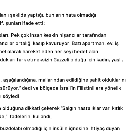
lanlı şekilde yaptığı, bunların hata olmadığı
 şunları ifade etti:
şları. Pek çok insan keskin nişancılar tarafından
ncılar ortalığı kasıp kavuruyor. Bazı apartman, ev, iş
nel olarak hareket eden her şeyi hedef alan
ukları fark etmeksizin Gazzeli olduğu için kadın, yaşlı,
aşağılandığına, mallarından edildiğine şahit olduklarını
rüyor.” dedi ve bölgede İsrail’in Filistinlilere yönelik
ı söyledi.
 olduğuna dikkati çekerek “Salgın hastalıklar var, kıtlık
e.” ifadelerini kullandı.
buzdolabı olmadığı için insülin iğnesine ihtiyaç duyan