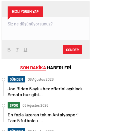
HIZLI YORUM YAP
GÖNDER
SON DAKİKA
HABERLERİ
GÜNDEM
08 Ağustos 2026
Joe Biden 6 aylık hedeflerini açıkladı.
Senato buz gibi…
SPOR
08 Ağustos 2026
En fazla kızaran takım Antalyaspor!
Tam 5 futbolcu….