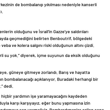
rkezinin de bombalanıp yıkılması nedeniyle kanserli
ı.
nlerin olduğunu ve İsrail’in Gazze’ye saldırıları
kayda geçmediğini belirten Benboutrif, bölgedeki
 veba ve kolera salgını riski olduğunun altını çizdi.
rli su yok.” diyerek, içme suyunun da eksik olduğunu
meye, güneye gitmeye zorlandı. Barış ve hayatta
’ın bombalanacağı açıklanıyor. Buradaki herhangi bir
” dedi.
 hiçbir yardımın işe yaramayacağını kaydeden
rduyla karşı karşıyayız, eğer bunu yapmasına izin
lahlandırmaya son vermeliyiz. Bombardımanlar acilen sona