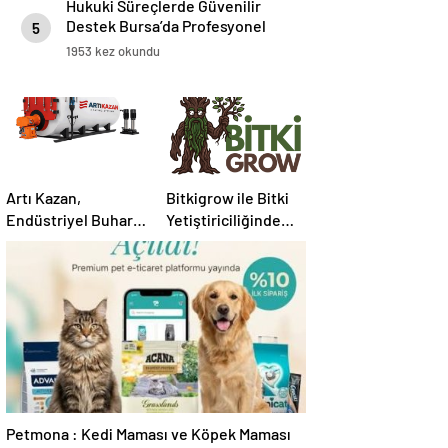
Hukuki Süreçlerde Güvenilir
Destek Bursa’da Profesyonel
5
Avukatlık Hizmeti
1953 kez okundu
Artı Kazan,
Bitkigrow ile Bitki
Endüstriyel Buhar
Yetiştiriciliğinde
Kazanı
Doğru Ekipman ve
Çözümleriyle
Ürün Seçimi
Üretim Tesislerine
Verimli Sistemler
Sunuyor
Petmona : Kedi Maması ve Köpek Maması