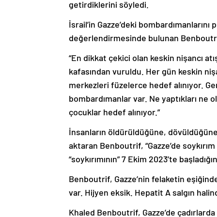
getirdiklerini söyledi.
İsrail’in Gazze’deki bombardımanlarını p
değerlendirmesinde bulunan Benboutrif,
“En dikkat çekici olan keskin nişancı atı
kafasından vuruldu. Her gün keskin nişa
merkezleri füzelerce hedef alınıyor. Ge
bombardımanlar var. Ne yaptıkları ne old
çocuklar hedef alınıyor.”
İnsanların öldürüldüğüne, dövüldüğüne, 
aktaran Benboutrif, “Gazze’de soykırım sü
“soykırımının” 7 Ekim 2023’te başladığın
Benboutrif, Gazze’nin felaketin eşiğinde
var. Hijyen eksik. Hepatit A salgın halind
Khaled Benboutrif, Gazze’de çadırlarda 