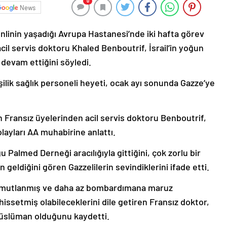
0
News
inlinin yaşadığı Avrupa Hastanesi’nde iki hafta görev
cil servis doktoru Khaled Benboutrif, İsrail’in yoğun
” devam ettiğini söyledi.
işilik sağlık personeli heyeti, ocak ayı sonunda Gazze’ye
 Fransız üyelerinden acil servis doktoru Benboutrif,
layları AA muhabirine anlattı.
Palmed Derneği aracılığıyla gittiğini, çok zorlu bir
 geldiğini gören Gazzelilerin sevindiklerini ifade etti.
 umutlanmış ve daha az bombardımana maruz
ssetmiş olabileceklerini dile getiren Fransız doktor,
Müslüman olduğunu kaydetti.