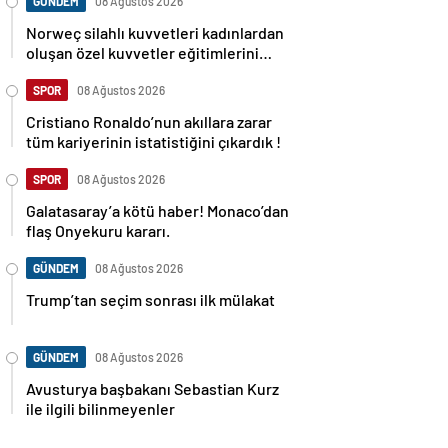
GÜNDEM
08 Ağustos 2026
Norweç silahlı kuvvetleri kadınlardan
oluşan özel kuvvetler eğitimlerini
başlattı.
SPOR
08 Ağustos 2026
Cristiano Ronaldo’nun akıllara zarar
tüm kariyerinin istatistiğini çıkardık !
SPOR
08 Ağustos 2026
Galatasaray’a kötü haber! Monaco’dan
flaş Onyekuru kararı.
GÜNDEM
08 Ağustos 2026
Trump’tan seçim sonrası ilk mülakat
GÜNDEM
08 Ağustos 2026
Avusturya başbakanı Sebastian Kurz
ile ilgili bilinmeyenler