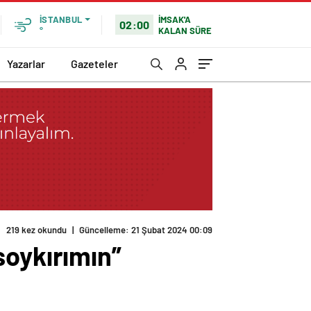
İMSAK'A
İSTANBUL
02:00
KALAN SÜRE
°
Yazarlar
Gazeteler
soykırımın”