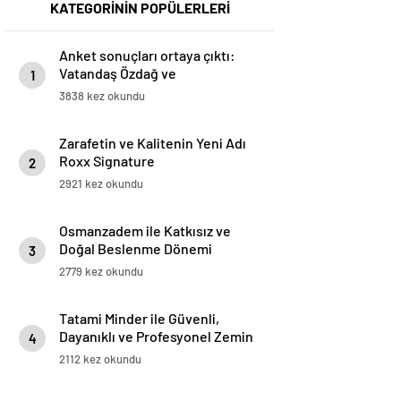
KATEGORİNİN POPÜLERLERİ
Anket sonuçları ortaya çıktı:
Vatandaş Özdağ ve
1
İmamoğlu’nun tutuklanmasını
3838 kez okundu
yanlış buluyor
Zarafetin ve Kalitenin Yeni Adı
Roxx Signature
2
2921 kez okundu
Osmanzadem ile Katkısız ve
Doğal Beslenme Dönemi
3
2779 kez okundu
Tatami Minder ile Güvenli,
Dayanıklı ve Profesyonel Zemin
4
Çözümleri
2112 kez okundu