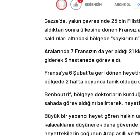
0
BEĞENDİM
ABONE OL
Gazze’de, yakın çevresinde 25 bin Filist
aldıktan sonra ülkesine dönen Fransız a
saldırıları altındaki bölgede “soykırımın
Aralarında 7 Fransızın da yer aldığı 21 k
giderek 3 hastanede görev aldı.
Fransa’ya 6 Şubat’ta geri dönen heyetin
bölgede 2 hafta boyunca tanık olduğu o
Benboutrif, bölgeye doktorların kurduğu 
sahada görev aldığını belirterek, heyetin
Büyük bir yabancı heyet gören halkın
kalacaklarını düşünerek daha güvende hi
heyettekilerin çoğunun Arap asıllı ve 