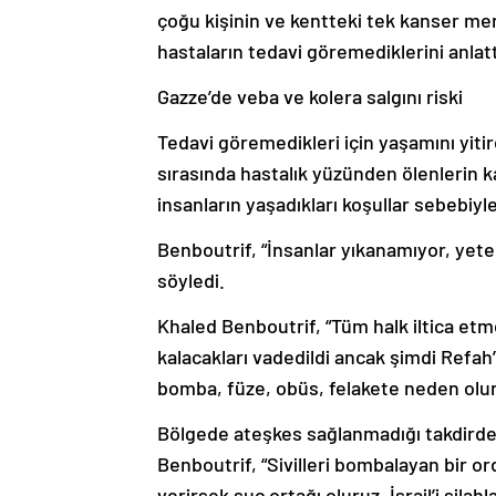
çoğu kişinin ve kentteki tek kanser me
hastaların tedavi göremediklerini anlatt
Gazze’de veba ve kolera salgını riski
Tedavi göremedikleri için yaşamını yitire
sırasında hastalık yüzünden ölenlerin 
insanların yaşadıkları koşullar sebebiyle
Benboutrif, “İnsanlar yıkanamıyor, yete
söyledi.
Khaled Benboutrif, “Tüm halk iltica et
kalacakları vadedildi ancak şimdi Refah
bomba, füze, obüs, felakete neden olur.
Bölgede ateşkes sağlanmadığı takdirde
Benboutrif, “Sivilleri bombalayan bir o
verirsek suç ortağı oluruz. İsrail’i si