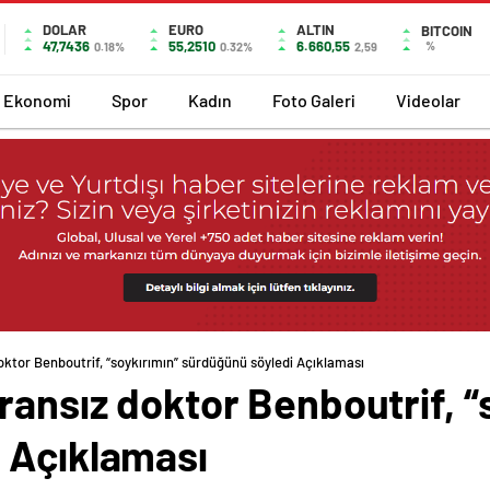
DOLAR
EURO
ALTIN
BITCOIN
47,7436
55,2510
6.660,55
%
0.18%
0.32%
2,59
Ekonomi
Spor
Kadın
Foto Galeri
Videolar
ktor Benboutrif, “soykırımın” sürdüğünü söyledi Açıklaması
ansız doktor Benboutrif, “
 Açıklaması