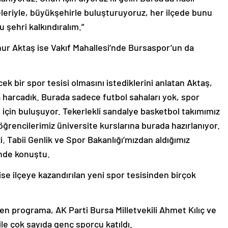
yeleriyle, büyükşehirle buluşturuyoruz, her ilçede bunu
u şehri kalkındıralım.”
ur Aktaş ise Vakıf Mahallesi’nde Bursaspor’un da
k bir spor tesisi olmasını istediklerini anlatan Aktaş,
 harcadık. Burada sadece futbol sahaları yok, spor
s için buluşuyor. Tekerlekli sandalye basketbol takımımız
ğrencilerimiz üniversite kurslarına burada hazırlanıyor.
. Tabii Genlik ve Spor Bakanlığı’mızdan aldığımız
inde konuştu.
ise ilçeye kazandırılan yeni spor tesisinden birçok
ren programa, AK Parti Bursa Milletvekili Ahmet Kılıç ve
le çok sayıda genç sporcu katıldı.