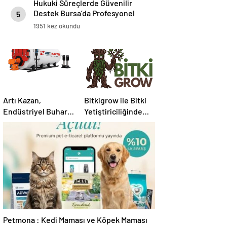
Hukuki Süreçlerde Güvenilir
Destek Bursa’da Profesyonel
5
Avukatlık Hizmeti
1951 kez okundu
Artı Kazan,
Bitkigrow ile Bitki
Endüstriyel Buhar
Yetiştiriciliğinde
Kazanı
Doğru Ekipman ve
Çözümleriyle
Ürün Seçimi
Üretim Tesislerine
Verimli Sistemler
Sunuyor
Petmona : Kedi Maması ve Köpek Maması