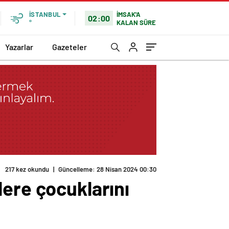
İMSAK'A
İSTANBUL
02:00
KALAN SÜRE
°
Yazarlar
Gazeteler
217 kez okundu
|
Güncelleme: 28 Nisan 2024 00:30
lere çocuklarını