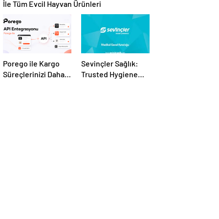
İle Tüm Evcil Hayvan Ürünleri
Porego ile Kargo
Sevinçler Sağlık:
Süreçlerinizi Daha
Trusted Hygiene
Kolay Yönetin
Product
Manufacturer in
Turkey