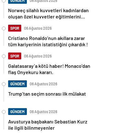
GÜNDEM
06 Ağustos 2026
Norweç silahlı kuvvetleri kadınlardan
oluşan özel kuvvetler eğitimlerini
başlattı.
SPOR
06 Ağustos 2026
Cristiano Ronaldo’nun akıllara zarar
tüm kariyerinin istatistiğini çıkardık !
SPOR
06 Ağustos 2026
Galatasaray’a kötü haber! Monaco’dan
flaş Onyekuru kararı.
GÜNDEM
06 Ağustos 2026
Trump’tan seçim sonrası ilk mülakat
GÜNDEM
06 Ağustos 2026
Avusturya başbakanı Sebastian Kurz
ile ilgili bilinmeyenler