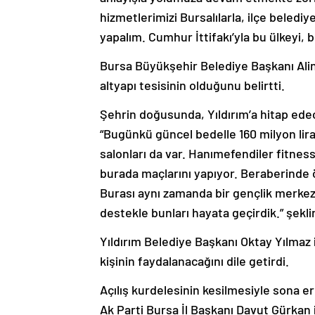
hizmetlerimizi Bursalılarla, ilçe beledi
yapalım. Cumhur İttifakı’yla bu ülkeyi, b
Bursa Büyükşehir Belediye Başkanı Alin
altyapı tesisinin olduğunu belirtti.
Şehrin doğusunda, Yıldırım’a hitap edece
“Bugünkü güncel bedelle 160 milyon lira
salonları da var. Hanımefendiler fitnes
burada maçlarını yapıyor. Beraberinde ö
Burası aynı zamanda bir gençlik merkezi
destekle bunları hayata geçirdik.” şekl
Yıldırım Belediye Başkanı Oktay Yılmaz 
kişinin faydalanacağını dile getirdi.
Açılış kurdelesinin kesilmesiyle sona e
Ak Parti Bursa İl Başkanı Davut Gürkan i