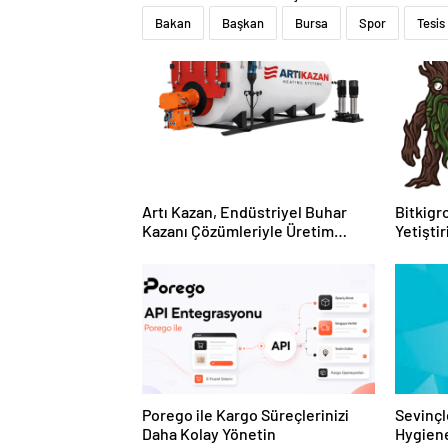
Bakan
Başkan
Bursa
Spor
Tesis
Artı Kazan, Endüstriyel Buhar
Bitkigro
Kazanı Çözümleriyle Üretim
Yetişti
Tesislerine Verimli Sistemler
ve Ürün
Sunuyor
Porego ile Kargo Süreçlerinizi
Sevinçl
Daha Kolay Yönetin
Hygiene