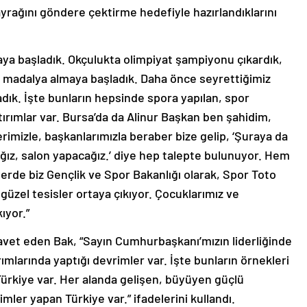
ayrağını göndere çektirme hedefiyle hazırlandıklarını
maya başladık. Okçulukta olimpiyat şampiyonu çıkardık,
 madalya almaya başladık. Daha önce seyrettiğimiz
ık. İşte bunların hepsinde spora yapılan, spor
atırımlar var. Bursa’da da Alinur Başkan ben şahidim,
lerimizle, başkanlarımızla beraber bize gelip, ‘Şuraya da
ğız, salon yapacağız.’ diye hep talepte bulunuyor. Hem
erde biz Gençlik ve Spor Bakanlığı olarak, Spor Toto
güzel tesisler ortaya çıkıyor. Çocuklarımız ve
ıyor.”
davet eden Bak, “Sayın Cumhurbaşkanı’mızın liderliğinde
rımlarında yaptığı devrimler var. İşte bunların örnekleri
Türkiye var. Her alanda gelişen, büyüyen güçlü
ler yapan Türkiye var.” ifadelerini kullandı.