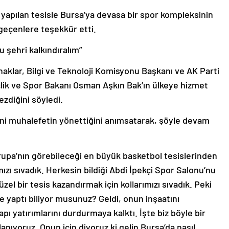
 yapılan tesisle Bursa’ya devasa bir spor kompleksinin
 geçenlere teşekkür etti.
u şehri kalkındıralım”
naklar, Bilgi ve Teknoloji Komisyonu Başkanı ve AK Parti
çlik ve Spor Bakanı Osman Aşkın Bak’ın ülkeye hizmet
ezdiğini söyledi.
ni muhalefetin yönettiğini anımsatarak, şöyle devam
vrupa’nın görebileceği en büyük basketbol tesislerinden
mızı sıvadık. Herkesin bildiği Abdi İpekçi Spor Salonu’nu
l bir tesis kazandırmak için kollarımızı sıvadık. Peki
e yaptı biliyor musunuz? Geldi, onun inşaatını
pı yatırımlarını durdurmaya kalktı. İşte biz böyle bir
ıyoruz. Onun için diyoruz ki gelin Bursa’da nasıl