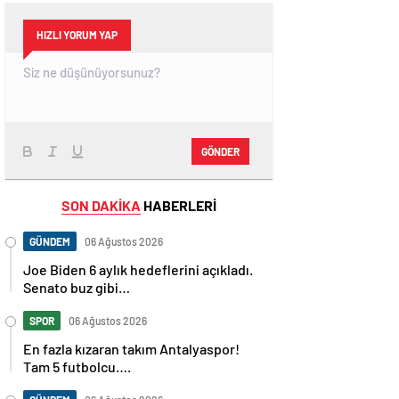
HIZLI YORUM YAP
GÖNDER
SON DAKİKA
HABERLERİ
GÜNDEM
06 Ağustos 2026
Joe Biden 6 aylık hedeflerini açıkladı.
Senato buz gibi…
SPOR
06 Ağustos 2026
En fazla kızaran takım Antalyaspor!
Tam 5 futbolcu….