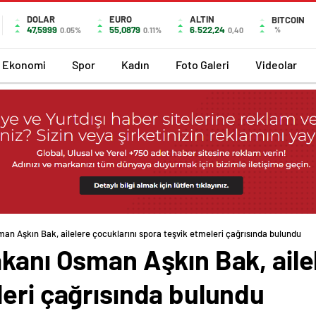
DOLAR
EURO
ALTIN
BITCOIN
47,5999
55,0879
6.522,24
%
0.05%
0.11%
0,40
Ekonomi
Spor
Kadın
Foto Galeri
Videolar
an Aşkın Bak, ailelere çocuklarını spora teşvik etmeleri çağrısında bulundu
kanı Osman Aşkın Bak, aile
leri çağrısında bulundu