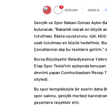
0
BEĞENDİM
ABONE OL
Gençlik ve Spor Bakanı Osman Aşkın Bak,
bulunarak, “Bakanlık olarak en büyük am
tutulması. Başta uyuşturucu, içki, kötü 
uzak tutulması en büyük hedefimiz. Bur
Çocuklarınızı alıp bu tesislere getirin.” 
Bursa Büyükşehir Belediyesince Yıldırım 
Etap Spor Tesisi’nin açılışında konuşan
devrimi yapan Cumhurbaşkanı Recep Ta
söyledi.
Bu spor kompleksiyle bir eserin daha Bur
spor salonu, gençlik merkezi barındır
geçenlere teşekkür etti.