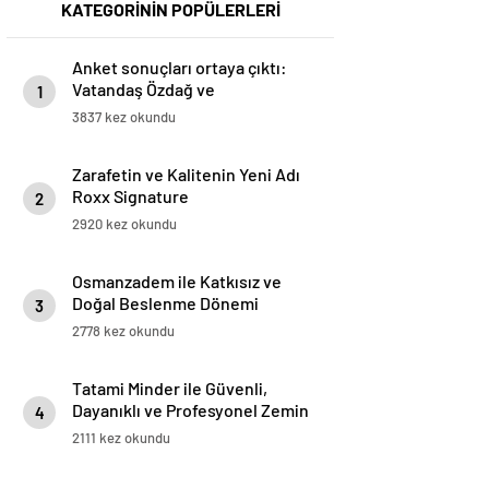
KATEGORİNİN POPÜLERLERİ
Anket sonuçları ortaya çıktı:
Vatandaş Özdağ ve
1
İmamoğlu’nun tutuklanmasını
3837 kez okundu
yanlış buluyor
Zarafetin ve Kalitenin Yeni Adı
Roxx Signature
2
2920 kez okundu
Osmanzadem ile Katkısız ve
Doğal Beslenme Dönemi
3
2778 kez okundu
Tatami Minder ile Güvenli,
Dayanıklı ve Profesyonel Zemin
4
Çözümleri
2111 kez okundu