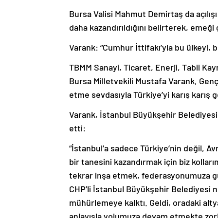
Bursa Valisi Mahmut Demirtaş da açılışı
daha kazandırıldığını belirterek, emeği
Varank: “Cumhur İttifakı’yla bu ülkeyi, b
TBMM Sanayi, Ticaret, Enerji, Tabii Kay
Bursa Milletvekili Mustafa Varank, Gen
etme sevdasıyla Türkiye’yi karış karış g
Varank, İstanbul Büyükşehir Belediyesi
etti:
“İstanbul’a sadece Türkiye’nin değil, A
bir tanesini kazandırmak için biz kolları
tekrar inşa etmek, federasyonumuza güze
CHP’li İstanbul Büyükşehir Belediyesi n
mühürlemeye kalktı. Geldi, oradaki altya
anlayışla yolumuza devam etmekte zorlan