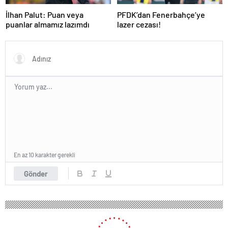
İlhan Palut: Puan veya
PFDK’dan Fenerbahçe’ye
puanlar almamız lazımdı
lazer cezası!
En az 10 karakter gerekli
Gönder