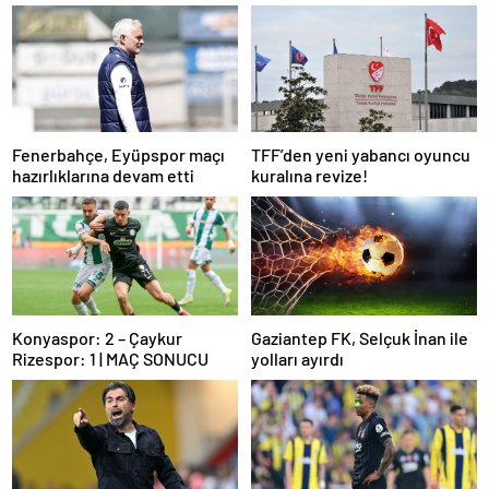
Fenerbahçe, Eyüpspor maçı
TFF’den yeni yabancı oyuncu
hazırlıklarına devam etti
kuralına revize!
Konyaspor: 2 – Çaykur
Gaziantep FK, Selçuk İnan ile
Rizespor: 1 | MAÇ SONUCU
yolları ayırdı