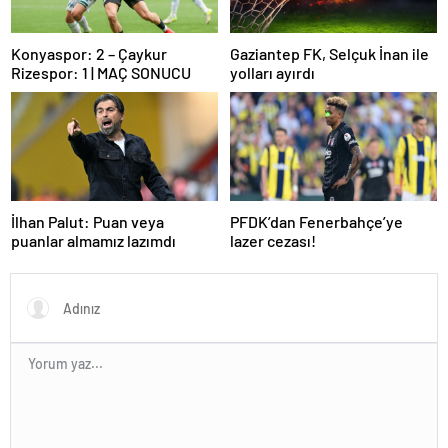
Konyaspor: 2 – Çaykur
Gaziantep FK, Selçuk İnan ile
Rizespor: 1 | MAÇ SONUCU
yolları ayırdı
İlhan Palut: Puan veya
PFDK’dan Fenerbahçe’ye
puanlar almamız lazımdı
lazer cezası!