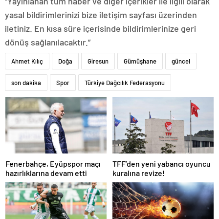
“Yayınlanan tüm haber ve diğer içerikler ile ilgili olarak
yasal bildirimlerinizi bize iletişim sayfası üzerinden
iletiniz. En kısa süre içerisinde bildirimlerinize geri
dönüş sağlanılacaktır.”
Ahmet Kılıç
Doğa
Giresun
Gümüşhane
güncel
son dakika
Spor
Türkiye Dağcılık Federasyonu
Fenerbahçe, Eyüpspor maçı
TFF’den yeni yabancı oyuncu
hazırlıklarına devam etti
kuralına revize!