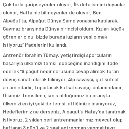
Çok fazla garipseyenler oluyor. İlk defa ismini duyanlar
oluyor. Hatta hiç bilmeyenler de oluyor. Ben
Alpağut’ta, Alpağut Dünya Şampiyonasına katılarak,
Caymaz branşında Dünya birincisi oldum. Kızları küçük
görenler oldu, bizde burada kızların sesi olmak
istiyoruz” ifadelerini kullandı.
Antrenör İbrahim Tümay, yetiştirdiği sporcuların
başarıyla ülkemizi temsil edeceğine inandığını ifade
ederek “Alpagut nedir sorusuna cevap alırsak Turan
dövüş sanatı olarak biliniyor. Alp savaşçı, gut kutsal
anlamındadır. Toparlasak kutsal savaşçı anlamındadır.
Ülkemizi temsilen çıkmış olduğumuz bu branşta
ülkemizi en iyi şekilde temsil ettiğimize inanıyoruz.
Hedeflerimiz ne derseniz. Alpagut’u Hatay’da tanıtmak
istiyoruz. 2 yıldan beri antrenmanlarımız mevcut olup
haftanın 3 günü ve 2 saat antrenman yapmaktayız.