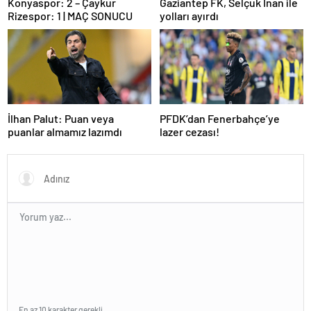
Konyaspor: 2 – Çaykur
Gaziantep FK, Selçuk İnan ile
Rizespor: 1 | MAÇ SONUCU
yolları ayırdı
İlhan Palut: Puan veya
PFDK’dan Fenerbahçe’ye
puanlar almamız lazımdı
lazer cezası!
En az 10 karakter gerekli