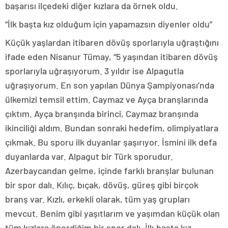
başarısı ilçedeki diğer kızlara da örnek oldu.
“İlk başta kız olduğum için yapamazsın diyenler oldu”
Küçük yaşlardan itibaren dövüş sporlarıyla uğraştığını
ifade eden Nisanur Tümay, “5 yaşından itibaren dövüş
sporlarıyla uğraşıyorum. 3 yıldır ise Alpagutla
uğraşıyorum. En son yapılan Dünya Şampiyonası’nda
ülkemizi temsil ettim. Caymaz ve Ayça branşlarında
çıktım. Ayça branşında birinci, Caymaz branşında
ikinciliği aldım. Bundan sonraki hedefim, olimpiyatlara
çıkmak. Bu sporu ilk duyanlar şaşırıyor. İsmini ilk defa
duyanlarda var. Alpagut bir Türk sporudur.
Azerbaycandan gelme, içinde farklı branşlar bulunan
bir spor dalı. Kılıç, bıçak, dövüş, güreş gibi birçok
branş var. Kızlı, erkekli olarak, tüm yaş grupları
mevcut. Benim gibi yaşıtlarım ve yaşımdan küçük olan
tüm kızlara önerdiğim bir spor dalı. İlk başta kız