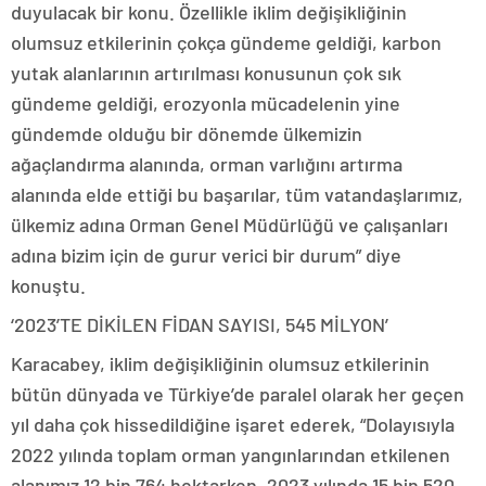
duyulacak bir konu. Özellikle iklim değişikliğinin
olumsuz etkilerinin çokça gündeme geldiği, karbon
yutak alanlarının artırılması konusunun çok sık
gündeme geldiği, erozyonla mücadelenin yine
gündemde olduğu bir dönemde ülkemizin
ağaçlandırma alanında, orman varlığını artırma
alanında elde ettiği bu başarılar, tüm vatandaşlarımız,
ülkemiz adına Orman Genel Müdürlüğü ve çalışanları
adına bizim için de gurur verici bir durum” diye
konuştu.
‘2023’TE DİKİLEN FİDAN SAYISI, 545 MİLYON’
Karacabey, iklim değişikliğinin olumsuz etkilerinin
bütün dünyada ve Türkiye’de paralel olarak her geçen
yıl daha çok hissedildiğine işaret ederek, “Dolayısıyla
2022 yılında toplam orman yangınlarından etkilenen
alanımız 12 bin 764 hektarken, 2023 yılında 15 bin 520