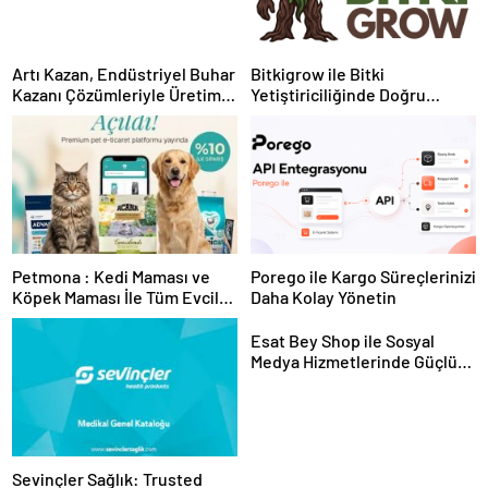
Artı Kazan, Endüstriyel Buhar
Bitkigrow ile Bitki
Kazanı Çözümleriyle Üretim
Yetiştiriciliğinde Doğru
Tesislerine Verimli Sistemler
Ekipman ve Ürün Seçimi
Sunuyor
Petmona : Kedi Maması ve
Porego ile Kargo Süreçlerinizi
Köpek Maması İle Tüm Evcil
Daha Kolay Yönetin
Hayvan Ürünleri
Esat Bey Shop ile Sosyal
Medya Hizmetlerinde Güçlü
Panel Deneyimi
Sevinçler Sağlık: Trusted