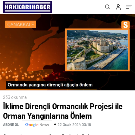
233 okunma
İklime Dirençli Ormancılık Projesi ile
Orman Yangınlarına Önlem
22 Ocak 2024 00:18
ABONE OL
News