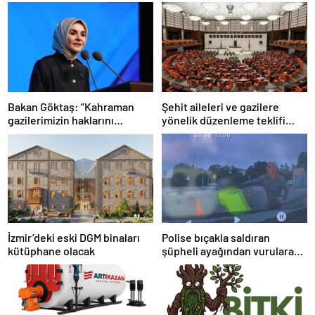
Bakan Göktaş: “Kahraman
Şehit aileleri ve gazilere
gazilerimizin haklarını
yönelik düzenleme teklifi
güçlendiren yeni bir dönemin
Meclis’te kabul edildi
kapılarını aralıyoruz”
İzmir’deki eski DGM binaları
Polise bıçakla saldıran
kütüphane olacak
şüpheli ayağından vurularak
yakalandı