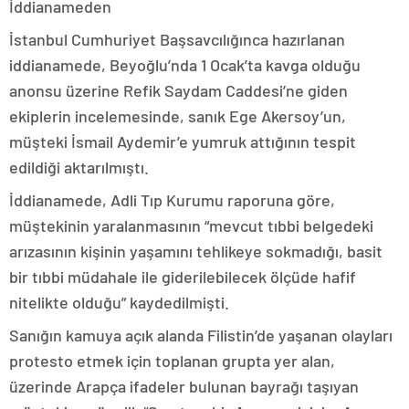
İddianameden
İstanbul Cumhuriyet Başsavcılığınca hazırlanan
iddianamede, Beyoğlu’nda 1 Ocak’ta kavga olduğu
anonsu üzerine Refik Saydam Caddesi’ne giden
ekiplerin incelemesinde, sanık Ege Akersoy’un,
müşteki İsmail Aydemir’e yumruk attığının tespit
edildiği aktarılmıştı.
İddianamede, Adli Tıp Kurumu raporuna göre,
müştekinin yaralanmasının “mevcut tıbbi belgedeki
arızasının kişinin yaşamını tehlikeye sokmadığı, basit
bir tıbbi müdahale ile giderilebilecek ölçüde hafif
nitelikte olduğu” kaydedilmişti.
Sanığın kamuya açık alanda Filistin’de yaşanan olayları
protesto etmek için toplanan grupta yer alan,
üzerinde Arapça ifadeler bulunan bayrağı taşıyan