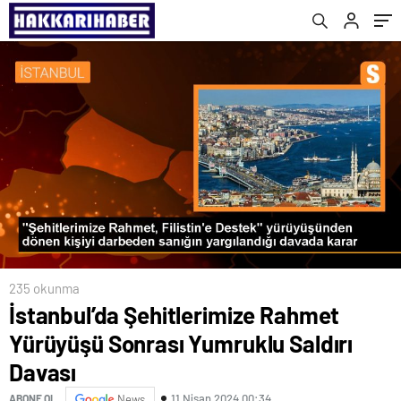
235 okunma
İstanbul’da Şehitlerimize Rahmet
Yürüyüşü Sonrası Yumruklu Saldırı
Davası
11 Nisan 2024 00:34
ABONE OL
News