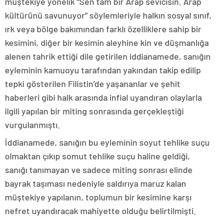
müştekiye yönelik “Sen tam bir Arap sevicisin. Arap
kültürünü savunuyor” söylemleriyle halkın sosyal sınıf,
ırk veya bölge bakımından farklı özelliklere sahip bir
kesimini, diğer bir kesimin aleyhine kin ve düşmanlığa
alenen tahrik ettiği dile getirilen iddianamede, sanığın
eyleminin kamuoyu tarafından yakından takip edilip
tepki gösterilen Filistin’de yaşananlar ve şehit
haberleri gibi halk arasında infial uyandıran olaylarla
ilgili yapılan bir miting sonrasında gerçekleştiği
vurgulanmıştı.
İddianamede, sanığın bu eyleminin soyut tehlike suçu
olmaktan çıkıp somut tehlike suçu haline geldiği,
sanığı tanımayan ve sadece miting sonrası elinde
bayrak taşıması nedeniyle saldırıya maruz kalan
müştekiye yapılanın, toplumun bir kesimine karşı
nefret uyandıracak mahiyette olduğu belirtilmişti.