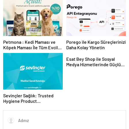
Sunuyor
Petmona : Kedi Maması ve
Porego ile Kargo Süreçlerinizi
Köpek Maması İle Tüm Evcil
Daha Kolay Yönetin
Hayvan Ürünleri
Esat Bey Shop ile Sosyal
Medya Hizmetlerinde Güçlü
Panel Deneyimi
Sevinçler Sağlık: Trusted
Hygiene Product
Manufacturer in Turkey