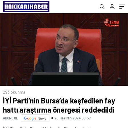
293 okunma
İYİ Parti’nin Bursa’da keşfedilen fay
hattı araştırma önergesi reddedildi
29 Haziran 2024 00:57
ABONE OL
News