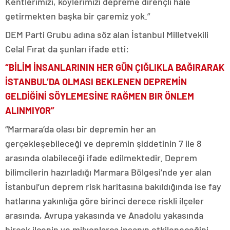
Kentlerimizi, köylerimizi depreme dirençli hale
getirmekten başka bir çaremiz yok.”
DEM Parti Grubu adına söz alan İstanbul Milletvekili
Celal Fırat da şunları ifade etti:
“BİLİM İNSANLARININ HER GÜN ÇIĞLIKLA BAĞIRARAK
İSTANBUL’DA OLMASI BEKLENEN DEPREMİN
GELDİĞİNİ SÖYLEMESİNE RAĞMEN BIR ÖNLEM
ALINMIYOR”
“Marmara’da olası bir depremin her an
gerçekleşebileceği ve depremin şiddetinin 7 ile 8
arasında olabileceği ifade edilmektedir. Deprem
bilimcilerin hazırladığı Marmara Bölgesi’nde yer alan
İstanbul’un deprem risk haritasına bakıldığında ise fay
hatlarına yakınlığa göre birinci derece riskli ilçeler
arasında, Avrupa yakasında ve Anadolu yakasında
birçok ilçenin ve milyonlarca insanın etkileneceğini