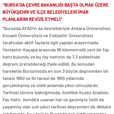
“BURSA’DA ÇEVRE BAKANLIĞI BAŞTA OLMAK ÜZERE
BÜYÜKŞEHİR VE İLÇE BELEDİYELERİ İMAR
PLANLARINI REVİZE ETMELİ”
“Bursa’da AFAD’ın da destekleriyle Ankara Üniversitesi,
Kocaeli Üniversitesi ve Eskişehir Üniversitesi
tarafından aktif faylarla ilgili yapılan araştırmada
Yenişehir-Kayapa arasında 95 kilometrelik yeni bir fay
hattı bulundu ve bu fay hattının da 7,3 şiddetinde
deprem üretebileceği ifade edildi. Bu konudan
hareketle Bursa’mızda en son 3 büyük depremden bir
tanesi 1850 ve iki tanesi de 1855 yıllarında
gerçekleşmiş ve ciddi anlamda yıkıcı olmuşlardır.
Tarihsel sürece baktığımızda, özellikle Kuzey Anadolu
Fay Hattı, Gemlik’e uzanan hat ve geçmişte İznik de
yaşanmış olan çok yıkıcı tarihsel depremleri de dikkate
aldığımızda, bu yönüyle Bursa’da çok ciddi çalışmalar