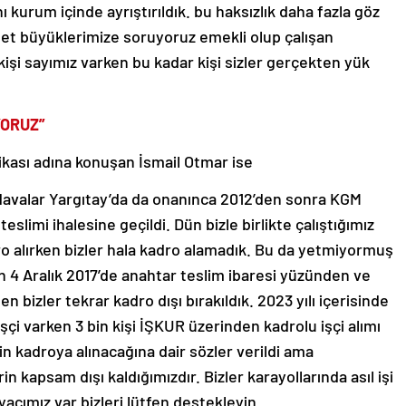
kurum içinde ayrıştırıldık. bu haksızlık daha fazla göz
let büyüklerimize soruyoruz emekli olup çalışan
kişi sayımız varken bu kadar kişi sizler gerçekten yük
YORUZ”
ikası adına konuşan İsmail Otmar ise
ğı davalar Yargıtay’da da onanınca 2012’den sonra KGM
teslimi ihalesine geçildi. Dün bizle birlikte çalıştığımız
ro alırken bizler hala kadro alamadık. Bu da yetmiyormuş
ken 4 Aralık 2017’de anahtar teslim ibaresi yüzünden ve
n bizler tekrar kadro dışı bırakıldık. 2023 yılı içerisinde
çi varken 3 bin kişi İŞKUR üzerinden kadrolu işçi alımı
nin kadroya alınacağına dair sözler verildi ama
in kapsam dışı kaldığımızdır. Bizler karayollarında asıl işi
acımız var bizleri lütfen destekleyin