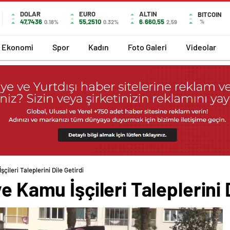
DOLAR
EURO
ALTIN
BITCOIN
47,7436
55,2510
6.660,55
%
0.18%
0.32%
2,59
Ekonomi
Spor
Kadın
Foto Galeri
Videolar
çileri Taleplerini Dile Getirdi
e Kamu İşçileri Taleplerini D