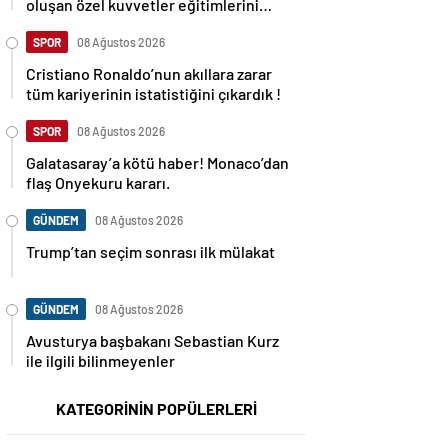
oluşan özel kuvvetler eğitimlerini
başlattı.
SPOR
08 Ağustos 2026
Cristiano Ronaldo’nun akıllara zarar
tüm kariyerinin istatistiğini çıkardık !
SPOR
08 Ağustos 2026
Galatasaray’a kötü haber! Monaco’dan
flaş Onyekuru kararı.
GÜNDEM
08 Ağustos 2026
Trump’tan seçim sonrası ilk mülakat
GÜNDEM
08 Ağustos 2026
Avusturya başbakanı Sebastian Kurz
ile ilgili bilinmeyenler
KATEGORİNİN POPÜLERLERİ