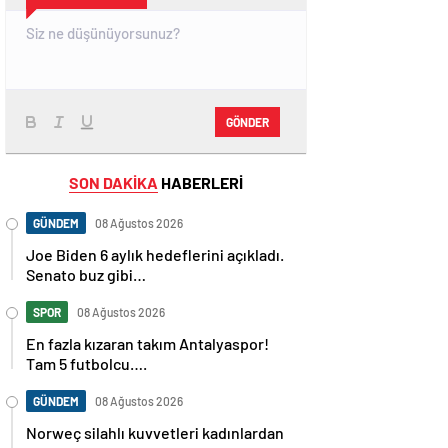
GÖNDER
SON DAKİKA
HABERLERİ
GÜNDEM
08 Ağustos 2026
Joe Biden 6 aylık hedeflerini açıkladı.
Senato buz gibi…
SPOR
08 Ağustos 2026
En fazla kızaran takım Antalyaspor!
Tam 5 futbolcu….
GÜNDEM
08 Ağustos 2026
Norweç silahlı kuvvetleri kadınlardan