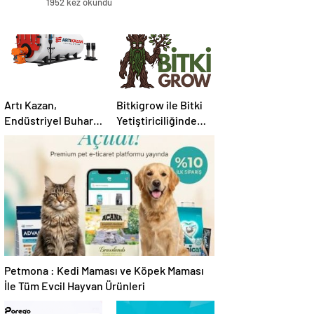
1952 kez okundu
Artı Kazan,
Bitkigrow ile Bitki
Endüstriyel Buhar
Yetiştiriciliğinde
Kazanı
Doğru Ekipman ve
Çözümleriyle
Ürün Seçimi
Üretim Tesislerine
Verimli Sistemler
Sunuyor
Petmona : Kedi Maması ve Köpek Maması
İle Tüm Evcil Hayvan Ürünleri