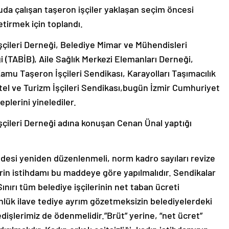
muda çalışan taşeron işçiler yaklaşan seçim öncesi
etirmek için toplandı.
şçileri Derneği, Belediye Mimar ve Mühendisleri
ği (TABİB), Aile Sağlık Merkezi Elemanları Derneği,
Kamu Taşeron İşçileri Sendikası, Karayolları Taşımacılık
tel ve Turizm İşçileri Sendikası,bugün İzmir Cumhuriyet
plerini yinelediler.
şçileri Derneği adına konuşan Cenan Ünal yaptığı
ddesi yeniden düzenlenmeli, norm kadro sayıları revize
lerin istihdamı bu maddeye göre yapılmalıdır. Sendikalar
ınırı tüm belediye işçilerinin net taban ücreti
ünlük ilave tediye ayrım gözetmeksizin belediyelerdeki
dişlerimiz de ödenmelidir.”Brüt” yerine, “net ücret”