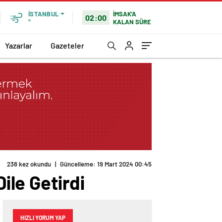
İMSAK'A
İSTANBUL
02:00
KALAN SÜRE
°
Yazarlar
Gazeteler
238 kez okundu
|
Güncelleme: 19 Mart 2024 00:45
ile Getirdi
HIZLI YORUM YAP