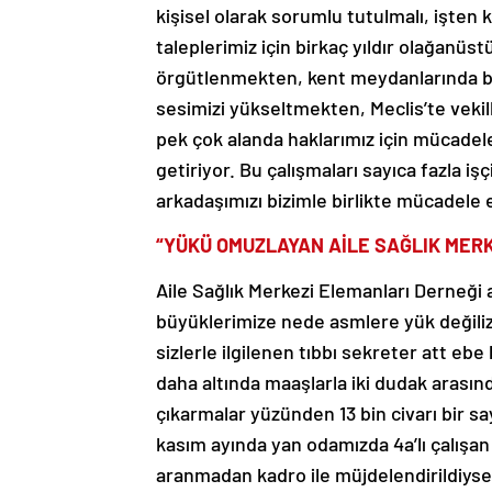
kişisel olarak sorumlu tutulmalı, işten 
taleplerimiz için birkaç yıldır olağanüs
örgütlenmekten, kent meydanlarında b
sesimizi yükseltmekten, Meclis’te veki
pek çok alanda haklarımız için mücadel
getiriyor. Bu çalışmaları sayıca fazla işç
arkadaşımızı bizimle birlikte mücadele e
“YÜKÜ OMUZLAYAN AİLE SAĞLIK MER
Aile Sağlık Merkezi Elemanları Derneği 
büyüklerimize nede asmlere yük değili
sizlerle ilgilenen tıbbı sekreter att eb
daha altında maaşlarla iki dudak arasında
çıkarmalar yüzünden 13 bin civarı bir 
kasım ayında yan odamızda 4a’lı çalışan 
aranmadan kadro ile müjdelendirildiyse 