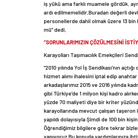
iş yükü ama farklı muamele gördük. aynı 
ardı edilmemelidir.Buradan değerli dev
personellerde dahil olmak üzere 13 bin 
mü” dedi.
“SORUNLARIMIZIN ÇÖZÜLMESİNİ İSTİ
Karayolları Taşımacılık Emekçileri Send
“2010 yılında Yol İş Sendikası’nın açtı
hizmet alımı ihalesini iptal edip anahtar 
arkadaşlarımız 2015 ve 2016 yılında kad
gibi Türkiye’de 1 milyon kişi kadro alır
yüzde 70 maliyeti diye bir kriter yüzünde
karayollarında mevcut çalışan taşeron iş
yapıldı dolayısıyla Şimdi de 100 bin kişi
Öğrendiğimiz bilgilere göre tekrar bizler
yapıyoruz Bu konuda yardımlarınıza ihtiy