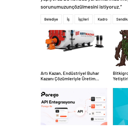
sorunumuzunçözülmesini istiyoruz.”
Belediye
İş
İşçileri
Kadro
Sendik
Artı Kazan, Endüstriyel Buhar
Bitkigro
Kazanı Çözümleriyle Üretim
Yetişti
Tesislerine Verimli Sistemler
ve Ürün
Sunuyor