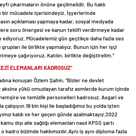
keyfi çıkarmaların önüne geçilmelidir. Bu haklı
tü bir mücadele içerisindeyiz. İşyerlerinde
asın açıklaması yapmaya kadar, sosyal medyada
llere soru önergesi ve kanun teklifi verdirmeye kadar
e ediyoruz. Mücadelemiz gün geçtikçe daha fazla ses
i grupları ile birlikte yapmalıyız. Bunun için her işçi
tmeye çağırıyoruz, Katılın, birlikte değiştirelim.”
KEZİ ELEMANLARI KADROSUZ”
adına konuşan Özlem Şahin, “Bizler ne devlet
z aksine yükü omuzlayan tarafız asmlerde kurum içinde
e hemşire ve temizlik personelleri kadrosuz. Asgari ve
 çalışıyor.18 bin kişi ile başladığımız bu yolda işten
sayımız kaldı ve her geçen günde azalmaktayız.2022
kamu dışı aile sağlığı elemanları nasıl KPSS şartı
o kadro bizimde hakkımızdır.Aynı iş aynı diploma fazla