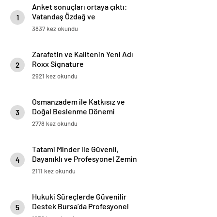
Anket sonuçları ortaya çıktı:
Vatandaş Özdağ ve
1
İmamoğlu’nun tutuklanmasını
3837 kez okundu
yanlış buluyor
Zarafetin ve Kalitenin Yeni Adı
Roxx Signature
2
2921 kez okundu
Osmanzadem ile Katkısız ve
Doğal Beslenme Dönemi
3
2778 kez okundu
Tatami Minder ile Güvenli,
Dayanıklı ve Profesyonel Zemin
4
Çözümleri
2111 kez okundu
Hukuki Süreçlerde Güvenilir
Destek Bursa’da Profesyonel
5
Avukatlık Hizmeti