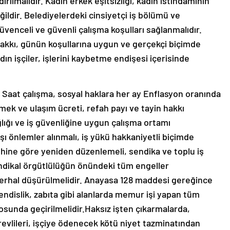
ldırılmalıdır. Kadın erkek eşitsizliği, kadın istihdamının
eğildir. Belediyelerdeki cinsiyetçi iş bölümü ve
üvenceli ve güvenli çalışma koşulları sağlanmalıdır.
ş hakkı, günün koşullarına uygun ve gerçekçi biçimde
dın işçiler, işlerini kaybetme endişesi içerisinde
5 Saat çalışma, sosyal haklara her ay Enflasyon oranında
mek ve ulaşım ücreti, refah payı ve tayin hakkı
ğlığı ve iş güvenliğine uygun çalışma ortamı
şı önlemler alınmalı, iş yükü hakkaniyetli biçimde
lehine göre yeniden düzenlemeli, sendika ve toplu iş
ndikal örgütlülüğün önündeki tüm engeller
rı derhal düşürülmelidir. Anayasa 128 maddesi gereğince
ndislik, zabıta gibi alanlarda memur işi yapan tüm
osunda geçirilmelidir.Haksız işten çıkarmalarda,
revlileri, işçiye ödenecek kötü niyet tazminatından