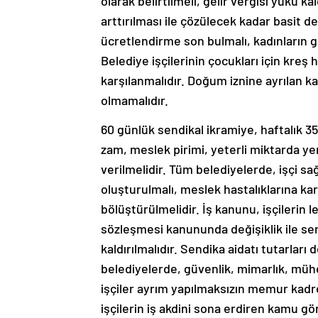
olarak belirtilmeli, gelir vergisi yükü ka
arttırılması ile çözülecek kadar basit d
ücretlendirme son bulmalı, kadınların g
Belediye işçilerinin çocukları için kre
karşılanmalıdır. Doğum iznine ayrılan ka
olmamalıdır.
60 günlük sendikal ikramiye, haftalık 3
zam, meslek pirimi, yeterli miktarda ye
verilmelidir. Tüm belediyelerde, işçi sa
oluşturulmalı, meslek hastalıklarına kar
bölüştürülmelidir. İş kanunu, işçilerin 
sözleşmesi kanununda değişiklik ile se
kaldırılmalıdır. Sendika aidatı tutarla
belediyelerde, güvenlik, mimarlık, mühe
işçiler ayrım yapılmaksızın memur kadr
işçilerin iş akdini sona erdiren kamu gö