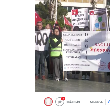
0
BEĞENDİM
ABONE OL