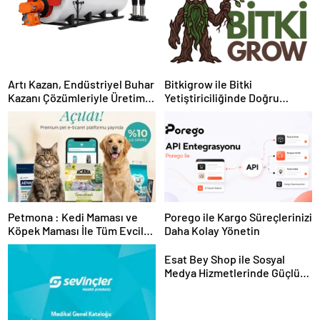
Artı Kazan, Endüstriyel Buhar
Bitkigrow ile Bitki
Kazanı Çözümleriyle Üretim
Yetiştiriciliğinde Doğru
Tesislerine Verimli Sistemler
Ekipman ve Ürün Seçimi
Sunuyor
Petmona : Kedi Maması ve
Porego ile Kargo Süreçlerinizi
Köpek Maması İle Tüm Evcil
Daha Kolay Yönetin
Hayvan Ürünleri
Esat Bey Shop ile Sosyal
Medya Hizmetlerinde Güçlü
Panel Deneyimi