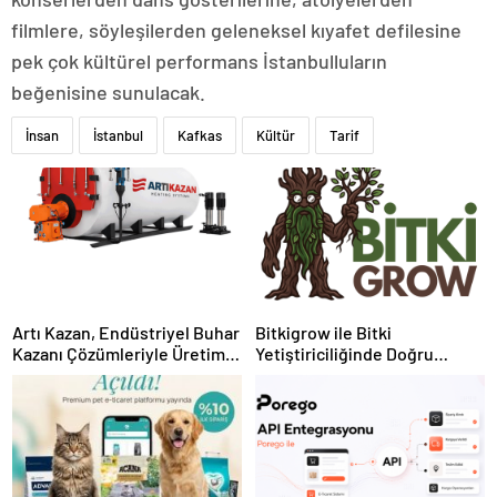
filmlere, söyleşilerden geleneksel kıyafet defilesine
pek çok kültürel performans İstanbulluların
beğenisine sunulacak.
İnsan
İstanbul
Kafkas
Kültür
Tarif
Artı Kazan, Endüstriyel Buhar
Bitkigrow ile Bitki
Kazanı Çözümleriyle Üretim
Yetiştiriciliğinde Doğru
Tesislerine Verimli Sistemler
Ekipman ve Ürün Seçimi
Sunuyor