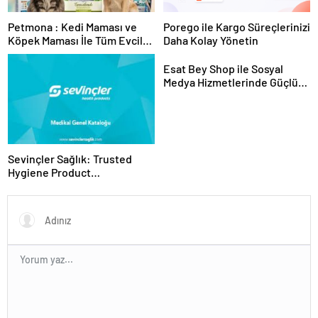
Petmona : Kedi Maması ve
Porego ile Kargo Süreçlerinizi
Köpek Maması İle Tüm Evcil
Daha Kolay Yönetin
Hayvan Ürünleri
Esat Bey Shop ile Sosyal
Medya Hizmetlerinde Güçlü
Panel Deneyimi
Sevinçler Sağlık: Trusted
Hygiene Product
Manufacturer in Turkey