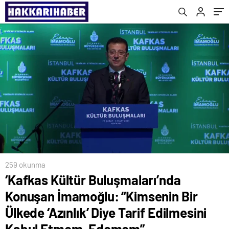
Tarif Edilmesini Kabul Etmem, Edemem”
259 okunma
‘Kafkas Kültür Buluşmaları’nda
Konuşan İmamoğlu: “Kimsenin Bir
Ülkede ‘Azınlık’ Diye Tarif Edilmesini
Kabul Etmem, Edemem”