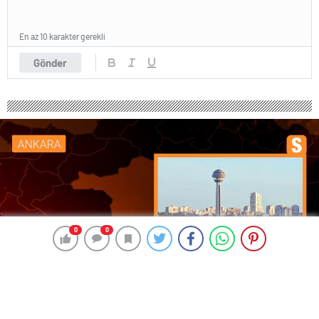
En az 10 karakter gerekli
Gönder
0
0
0
0
232 okunma