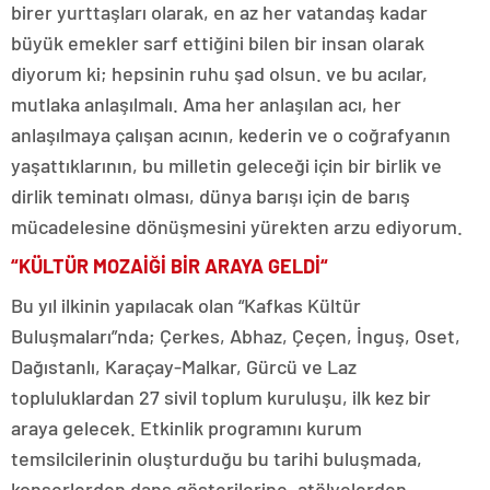
birer yurttaşları olarak, en az her vatandaş kadar
büyük emekler sarf ettiğini bilen bir insan olarak
diyorum ki; hepsinin ruhu şad olsun. ve bu acılar,
mutlaka anlaşılmalı. Ama her anlaşılan acı, her
anlaşılmaya çalışan acının, kederin ve o coğrafyanın
yaşattıklarının, bu milletin geleceği için bir birlik ve
dirlik teminatı olması, dünya barışı için de barış
mücadelesine dönüşmesini yürekten arzu ediyorum.
“
KÜLTÜR MOZAİĞİ BİR ARAYA GELDİ
“
Bu yıl ilkinin yapılacak olan “Kafkas Kültür
Buluşmaları”nda; Çerkes, Abhaz, Çeçen, İnguş, Oset,
Dağıstanlı, Karaçay-Malkar, Gürcü ve Laz
topluluklardan 27 sivil toplum kuruluşu, ilk kez bir
araya gelecek. Etkinlik programını kurum
temsilcilerinin oluşturduğu bu tarihi buluşmada,
konserlerden dans gösterilerine, atölyelerden