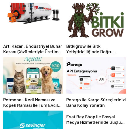
Artı Kazan, Endüstriyel Buhar
Bitkigrow ile Bitki
Kazanı Çözümleriyle Üretim
Yetiştiriciliğinde Doğru
Tesislerine Verimli Sistemler
Ekipman ve Ürün Seçimi
Sunuyor
Petmona : Kedi Maması ve
Porego ile Kargo Süreçlerinizi
Köpek Maması İle Tüm Evcil
Daha Kolay Yönetin
Hayvan Ürünleri
Esat Bey Shop ile Sosyal
Medya Hizmetlerinde Güçlü
Panel Deneyimi