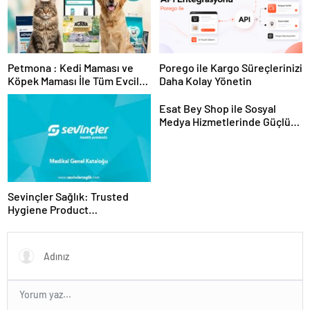
Petmona : Kedi Maması ve
Porego ile Kargo Süreçlerinizi
Köpek Maması İle Tüm Evcil
Daha Kolay Yönetin
Hayvan Ürünleri
Esat Bey Shop ile Sosyal
Medya Hizmetlerinde Güçlü
Panel Deneyimi
Sevinçler Sağlık: Trusted
Hygiene Product
Manufacturer in Turkey