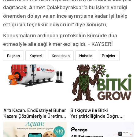
dağıtacak. Ahmet Çolakbayrakdar’a bu işlere verdiği
önemden dolayı ve en ince ayrıntısına kadar işi takip
ettiği için teşekkür ediyorum” diye konuştu.
Konuşmaların ardından protokolün kürsüde dua
etmesiyle aile sağlık merkezi açıldı. – KAYSERİ
Başkan
Kayseri
Kocasinan
Mahalle
Projeler
Artı Kazan, Endüstriyel Buhar
Bitkigrow ile Bitki
Kazanı Çözümleriyle Üretim
Yetiştiriciliğinde Doğru
Tesislerine Verimli Sistemler
Ekipman ve Ürün Seçimi
Sunuyor