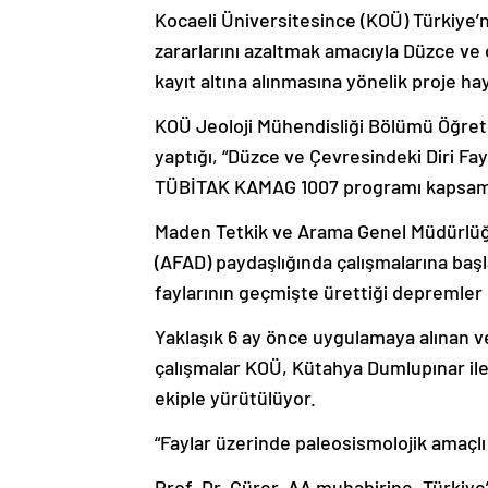
Kocaeli Üniversitesince (KOÜ) Türkiye’ni
zararlarını azaltmak amacıyla Düzce ve 
kayıt altına alınmasına yönelik proje hay
KOÜ Jeoloji Mühendisliği Bölümü Öğret
yaptığı, “Düzce ve Çevresindeki Diri Fay
TÜBİTAK KAMAG 1007 programı kapsam
Maden Tetkik ve Arama Genel Müdürlüğü
(AFAD) paydaşlığında çalışmalarına başl
faylarının geçmişte ürettiği depremler ka
Yaklaşık 6 ay önce uygulamaya alınan v
çalışmalar KOÜ, Kütahya Dumlupınar ile
ekiple yürütülüyor.
“Faylar üzerinde paleosismolojik amaçl
Prof. Dr. Gürer, AA muhabirine, Türkiye