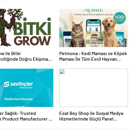
w ile Bitki
Petmona : Kedi Maması ve Köpek
riciliğinde Doğru Ekipman
Maması İle Tüm Evcil Hayvan
 Seçimi
Ürünleri
er Sağlık: Trusted
Esat Bey Shop ile Sosyal Medya
 Product Manufacturer in
Hizmetlerinde Güçlü Panel
Deneyimi