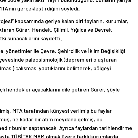
MTA’nın gerçekleştirdiğini söyledi.
ojesi” kapsamında geriye kalan diri fayların, kurumlar,
aktaran Gürer, Hendek, Çilimli, Yığılca ve Devrek
kı sunacaklarını kaydetti.
 yönetimler ile Çevre, Şehircilik ve İklim Değişikliği
rçevesinde paleosismolojik (depremleri oluşturan
lması) çalışması yaptıklarını belirterek, bölgeyi
lı hendekler açacaklarını dile getiren Gürer, şöyle
lmiş, MTA tarafından künyesi verilmiş bu faylar
lmuş, ne kadar bir atım meydana gelmiş, bu
nedir bunlar saptanacak. Ayrıca faylardan tarihlendirme
 başta TÜBİTAK MAM olmak üzere farklı kurumlarda