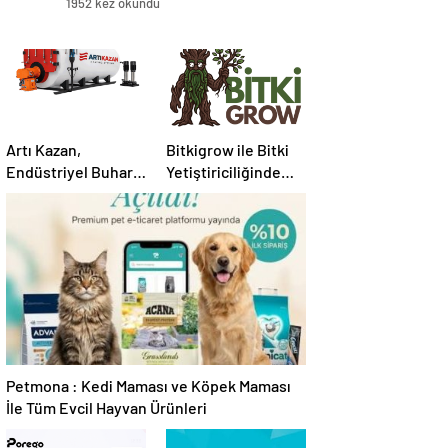
1952 kez okundu
Artı Kazan,
Bitkigrow ile Bitki
Endüstriyel Buhar
Yetiştiriciliğinde
Kazanı
Doğru Ekipman ve
Çözümleriyle
Ürün Seçimi
Üretim Tesislerine
Verimli Sistemler
Sunuyor
Petmona : Kedi Maması ve Köpek Maması
İle Tüm Evcil Hayvan Ürünleri