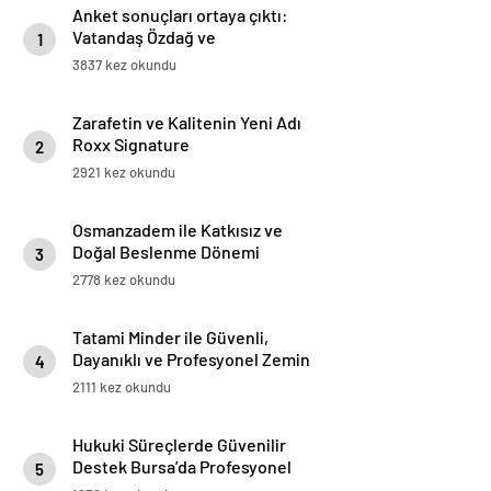
Anket sonuçları ortaya çıktı:
Vatandaş Özdağ ve
1
İmamoğlu’nun tutuklanmasını
3837 kez okundu
yanlış buluyor
Zarafetin ve Kalitenin Yeni Adı
Roxx Signature
2
2921 kez okundu
Osmanzadem ile Katkısız ve
Doğal Beslenme Dönemi
3
2778 kez okundu
Tatami Minder ile Güvenli,
Dayanıklı ve Profesyonel Zemin
4
Çözümleri
2111 kez okundu
Hukuki Süreçlerde Güvenilir
Destek Bursa’da Profesyonel
5
Avukatlık Hizmeti