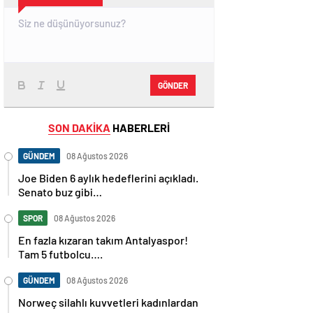
GÖNDER
SON DAKİKA
HABERLERİ
GÜNDEM
08 Ağustos 2026
Joe Biden 6 aylık hedeflerini açıkladı.
Senato buz gibi…
SPOR
08 Ağustos 2026
En fazla kızaran takım Antalyaspor!
Tam 5 futbolcu….
GÜNDEM
08 Ağustos 2026
Norweç silahlı kuvvetleri kadınlardan