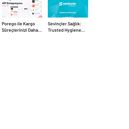
Porego ile Kargo
Sevinçler Sağlık:
Süreçlerinizi Daha
Trusted Hygiene
Kolay Yönetin
Product
Manufacturer in
Turkey