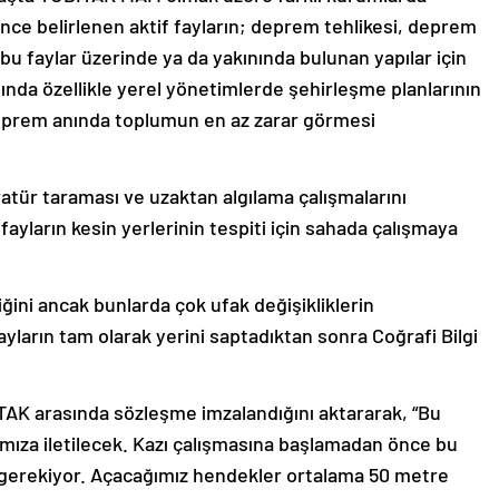
önce belirlenen aktif fayların; deprem tehlikesi, deprem
a bu faylar üzerinde ya da yakınında bulunan yapılar için
nda özellikle yerel yönetimlerde şehirleşme planlarının
eprem anında toplumun en az zarar görmesi
ratür taraması ve uzaktan algılama çalışmalarını
ayların kesin yerlerinin tespiti için sahada çalışmaya
diğini ancak bunlarda çok ufak değişikliklerin
ayların tam olarak yerini saptadıktan sonra Coğrafi Bilgi
TAK arasında sözleşme imzalandığını aktararak, “Bu
afımıza iletilecek. Kazı çalışmasına başlamadan önce bu
iz gerekiyor. Açacağımız hendekler ortalama 50 metre