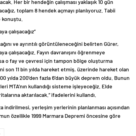
acak. Her bir hendeğin çalışması yaklaşık 10 gün
cağız, toplam 8 hendek açmayı planlıyoruz. Tabii
ye konuştu.
ya çalışacağız”
ağını ve ayrıntılı görüntüleneceğini belirten Gürer,
aya çalışacağız. Fayın davranışını öğrenmeye
orsa o fay ve çevresi için tampon bölge oluşturma
ini son 11 bin yılda hareket etmiş, üzerinde hareket olan
n 100 yılda 200’den fazla 6’dan büyük deprem oldu. Bunun
rileri MTA’nın kullandığı sisteme işleyeceğiz. Elde
italarına aktarılacak.” ifadelerini kullandı.
a indirilmesi, yerleşim yerlerinin planlanması açısından
umun özellikle 1999 Marmara Depremi öncesine göre
.
e