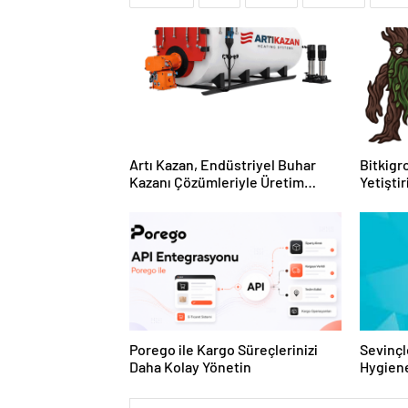
Artı Kazan, Endüstriyel Buhar
Bitkigro
Kazanı Çözümleriyle Üretim
Yetişti
Tesislerine Verimli Sistemler
ve Ürün
Sunuyor
Porego ile Kargo Süreçlerinizi
Sevinçl
Daha Kolay Yönetin
Hygiene
Turkey