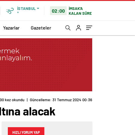
İMSAK'A
İSTANBUL
02:00
KALAN SÜRE
°
Yazarlar
Gazeteler
00 kez okundu
|
Güncelleme: 31 Temmuz 2024 00:36
ltına alacak
HIZLI YORUM YAP