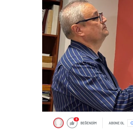
0
BEĞENDİM
ABONE OL