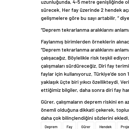
uzunluğunda, 4-5 metre genişliğinde ol
sürecek. Her fay üzerinde 2 hendek aça
gelişmelere göre bu sayı artabilir. ” di
“Deprem tekrarlanma aralıklarını anlama
Faylanmış birimlerden örneklerin alınac
“Deprem tekrarlanma aralıklarını anlam
çalışacağız. Böylelikle risk teşkil ediy
çalışmaları sürdüreceğiz. Diri fay terim
faylar için kullanıyoruz. Türkiye’de so
yaklaşık üçte biri yıkıcı özellikteydi. Ve
ettiğimiz bilgiler, daha sonra diri fay har
Gürer, çalışmaların deprem riskini en az
önemli olduğuna dikkati çekerek, topl
daha çok bilinçlendiğini sözlerini ekledi
Deprem
Fay
Gürer
Hendek
Proj