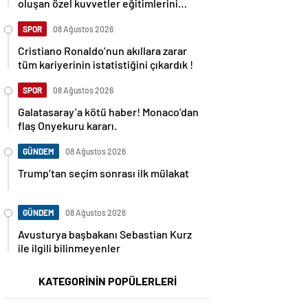
oluşan özel kuvvetler eğitimlerini
başlattı.
SPOR
08 Ağustos 2026
Cristiano Ronaldo’nun akıllara zarar
tüm kariyerinin istatistiğini çıkardık !
SPOR
08 Ağustos 2026
Galatasaray’a kötü haber! Monaco’dan
flaş Onyekuru kararı.
GÜNDEM
08 Ağustos 2026
Trump’tan seçim sonrası ilk mülakat
GÜNDEM
08 Ağustos 2026
Avusturya başbakanı Sebastian Kurz
ile ilgili bilinmeyenler
KATEGORİNİN POPÜLERLERİ