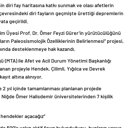
n diri fay haritasına katkı sunmak ve olası afetlerin
çevresindeki diri fayların geçmişte ürettiği depremlerin
ata geçirildi.
im Üyesi Prof. Dr. Ömer Feyzi Gürer’in yürütücülüğünü
ların Paleosismolojik Özelliklerinin Belirlenmesi” projesi,
ında desteklenmeye hak kazandı.
 (MTA) ile Afet ve Acil Durum Yönetimi Başkanlığı
anan projeyle Hendek, Çilimli, Yığılca ve Devrek
yıt altına alınıyor.
e 2 yıl içinde tamamlanması planlanan projede
 Niğde Ömer Halisdemir üniversitelerinden 7 kişilik
ı hendekler açacağız”
’de 500’e yakın aktif fayın bulunduğunu, bunların yarıya