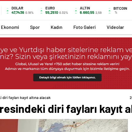
DOLAR
EURO
ALTIN
BITCOIN
47,7436
55,2510
6.660,55
%
0.18%
0.32%
2,59
Ekonomi
Spor
Kadın
Foto Galeri
Videolar
diri fayları kayıt altına alacak
2
sindeki diri fayları kayıt a