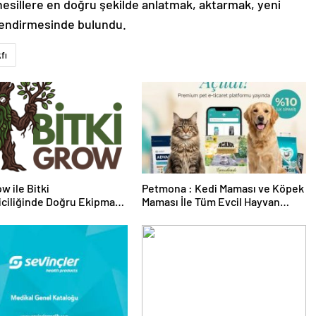
esillere en doğru şekilde anlatmak, aktarmak, yeni
rlendirmesinde bulundu.
fı
w ile Bitki
Petmona : Kedi Maması ve Köpek
riciliğinde Doğru Ekipman
Maması İle Tüm Evcil Hayvan
 Seçimi
Ürünleri