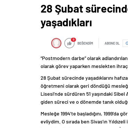
28 Şubat sürecind
yaşadıkları
0
BEĞENDİM
ABONE OL
“Postmodern darbe” olarak adlandırılan 
olarak görev yaparken meslekten ihraç 
28 Şubat sürecinde yaşadıklarını hafızas
öğretmeni olarak geri döndüğü mesleğin
Lisesi’nde sürdüren 51 yaşındaki Sibel
giden süreci ve o dönemde tanık olduğu
Mesleğe 1994’te başladığını, 1999’da gör
evliydim. O sırada ben Sivas’ın Yıldıze