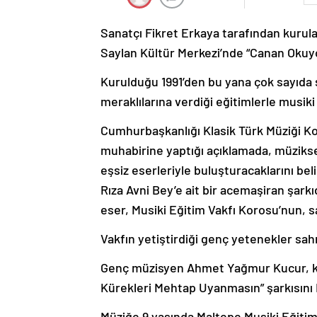
Sanatçı Fikret Erkaya tarafından kurula
Saylan Kültür Merkezi’nde “Canan Okuyo
Kurulduğu 1991’den bu yana çok sayıda s
meraklılarına verdiği eğitimlerle musiki 
Cumhurbaşkanlığı Klasik Türk Müziği Ko
muhabirine yaptığı açıklamada, müzikse
eşsiz eserleriyle buluşturacaklarını bel
Rıza Avni Bey’e ait bir acemaşiran şark
eser, Musiki Eğitim Vakfı Korosu’nun, sa
Vakfın yetiştirdiği genç yetenekler sa
Genç müzisyen Ahmet Yağmur Kucur, ko
Kürekleri Mehtap Uyanmasın” şarkısın
Müziğe 9 yaşında Maltepe Musiki Eğitim V