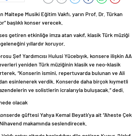
n Maltepe Musiki Eğitim Vakfı, yarın Prof. Dr. Türkan
r” başlıklı konser verecek.
es getiren etkinliğe imza atan vakıf, klasik Türk müziği
geleneğini yıllardır koruyor.
rosu Şef Yardımcısı Hulusi Yücebıyık, konsere ilişkin AA
verleri yeniden Türk müziğinin klasik ve neo-klasik
irterek, “Konserin ismini, repertuvarda bulunan ve Ali
ıdan esinlenerek verdik. Konserde daha birçok kıymetli
zendelerin ve solistlerin icralarıyla buluşacak.” dedi.
hnede olacak
nserde güftesi Yahya Kemal Beyatlı’ya ait “Aheste Çek
ı Nihavend makamında seslendirecek.
akfı çatısı altında başladığını dile getiren Kucur, “Vakıf