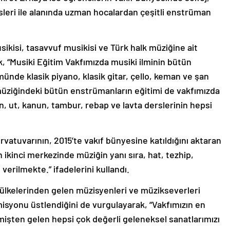
sleri ile alanında uzman hocalardan çeşitli enstrüman
sikisi, tasavvuf musikisi ve Türk halk müziğine ait
ek, “Musiki Eğitim Vakfımızda musiki ilminin bütün
ümünde klasik piyano, klasik gitar, çello, keman ve şan
 müziğindeki bütün enstrümanların eğitimi de vakfımızda
, ut, kanun, tambur, rebap ve lavta derslerinin hepsi
rvatuvarının, 2015’te vakıf bünyesine katıldığını aktaran
 ikinci merkezinde müziğin yanı sıra, hat, tezhip,
 verilmekte.” ifadelerini kullandı.
 ülkelerinden gelen müzisyenleri ve müzikseverleri
misyonu üstlendiğini de vurgulayarak, “Vakfımızın en
işten gelen hepsi çok değerli geleneksel sanatlarımızı