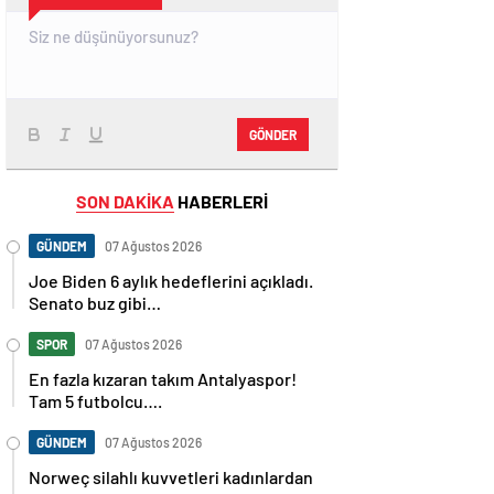
GÖNDER
SON DAKİKA
HABERLERİ
GÜNDEM
07 Ağustos 2026
Joe Biden 6 aylık hedeflerini açıkladı.
Senato buz gibi…
SPOR
07 Ağustos 2026
En fazla kızaran takım Antalyaspor!
Tam 5 futbolcu….
GÜNDEM
07 Ağustos 2026
Norweç silahlı kuvvetleri kadınlardan