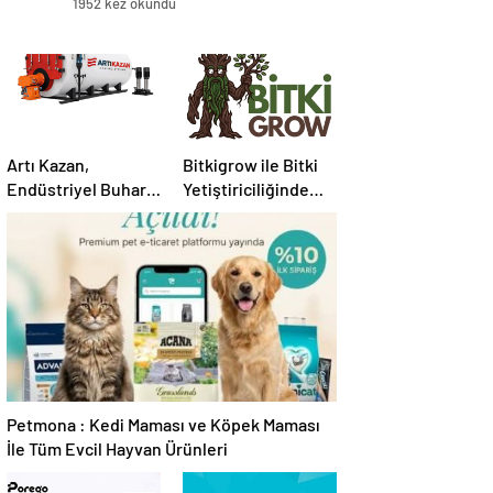
1952 kez okundu
Artı Kazan,
Bitkigrow ile Bitki
Endüstriyel Buhar
Yetiştiriciliğinde
Kazanı
Doğru Ekipman ve
Çözümleriyle
Ürün Seçimi
Üretim Tesislerine
Verimli Sistemler
Sunuyor
Petmona : Kedi Maması ve Köpek Maması
İle Tüm Evcil Hayvan Ürünleri