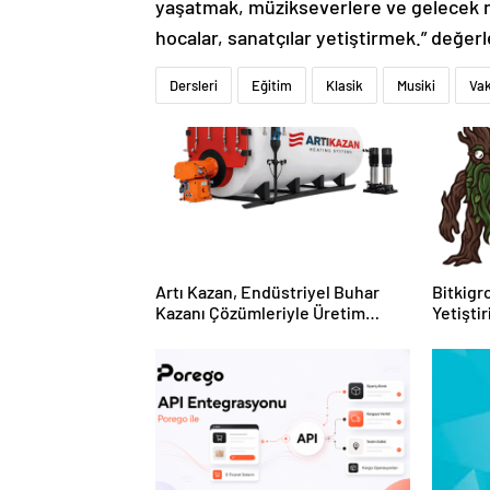
yaşatmak, müzikseverlere ve gelecek n
hocalar, sanatçılar yetiştirmek.” değe
Dersleri
Eğitim
Klasik
Musiki
Vak
Artı Kazan, Endüstriyel Buhar
Bitkigro
Kazanı Çözümleriyle Üretim
Yetişti
Tesislerine Verimli Sistemler
ve Ürün
Sunuyor