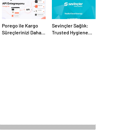
Porego ile Kargo
Sevinçler Sağlık:
Süreçlerinizi Daha
Trusted Hygiene
Kolay Yönetin
Product
Manufacturer in
Turkey