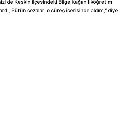
izi de Keskin ilçesindeki Bilge Kağan İlköğretim
rdı. Bütün cezaları o süreç içerisinde aldım.” diye
rdı”
e sonra askerlik için Van’a gittiğini, o dönemde bebeği
dile getirdi.
durma gibi bütün cezaları aldığına dikkati çeken
999 yılında elime bir sarı zarf verildi görevime son
ak yanlış bir uygulamaydı çünkü yasal olarak kılık
ma durumu söz konusu değildi. Kırıkkale’de görevine
 Müfettişler sürekli benim için geliyorlardı, soruşturma
çirdim. Sonra da maddi sıkıntılar başladı.”