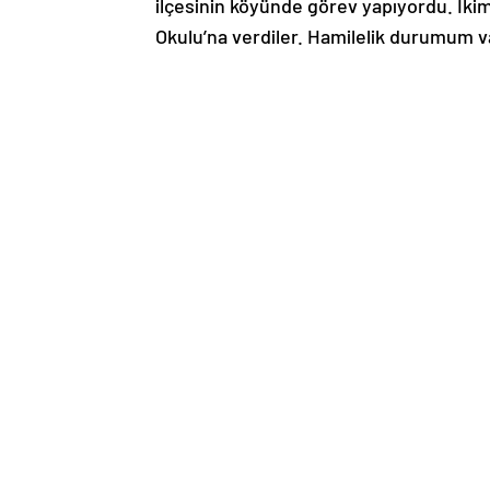
ilçesinin köyünde görev yapıyordu. İkim
Okulu’na verdiler. Hamilelik durumum va
konuştu.
“Müfettişler sürekli benim için geliyorla
Açıkgöz, eşinin evlendikten kısa bir sür
40 günlükken meslekten ihraç edildiğini 
O süreçte de uyarı, kınama, kademe dur
Açıkgöz, şöyle devam etti:
“En sonunda da yanlış hatırlamıyorsam 1
verildiğine dair. Tabii ki bu hukuki olar
kıyafetten, başörtüsünden görevden al
son verilen ilk öğretmenlerden biriyim.
açılıyordu. Çok stresli ve zor günler ge
“Haksız yere görevime son verildi”