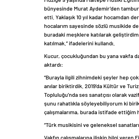
bünyesinde Murat Aydemir’den tambur d
etti. Yaklaşık 10 yıl kadar hocamdan de
hocalarım sayesinde sözlü musikide de 
buradaki meşklere katılarak geliştirdim
katılmak.” ifadelerini kullandı.
Kucur, çocukluğundan bu yana vakfa dair
aktardı:
“Burayla ilgili zihnimdeki şeyler hep ço
anılar biriktirdik. 2019’da Kültür ve Tur
Topluluğu’nda ses sanatçısı olarak va
şunu rahatlıkla söyleyebiliyorum ki bi
çalışmalarıma, burada istifade ettiğim
“Türk musikisini ve geleneksel sanatla
Vakfın çalışmalarına ilişkin bilgi veren 