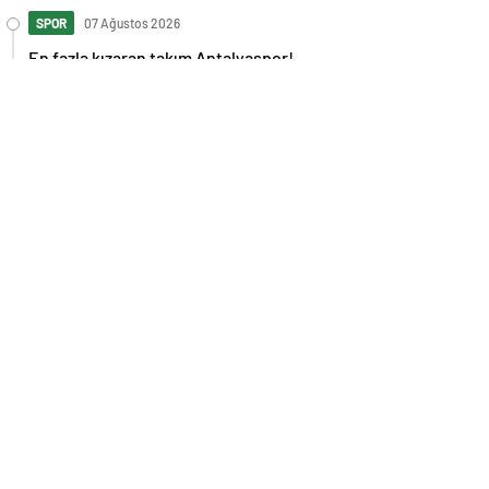
SPOR
07 Ağustos 2026
En fazla kızaran takım Antalyaspor!
Tam 5 futbolcu….
GÜNDEM
07 Ağustos 2026
Norweç silahlı kuvvetleri kadınlardan
oluşan özel kuvvetler eğitimlerini
başlattı.
SPOR
07 Ağustos 2026
Cristiano Ronaldo’nun akıllara zarar
tüm kariyerinin istatistiğini çıkardık !
SPOR
07 Ağustos 2026
Galatasaray’a kötü haber! Monaco’dan
flaş Onyekuru kararı.
GÜNDEM
07 Ağustos 2026
Trump’tan seçim sonrası ilk mülakat