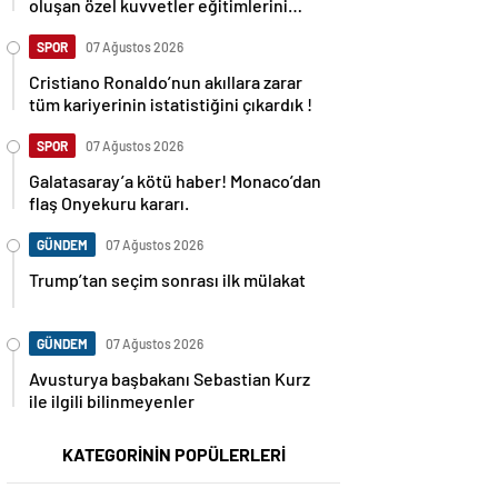
oluşan özel kuvvetler eğitimlerini
başlattı.
SPOR
07 Ağustos 2026
Cristiano Ronaldo’nun akıllara zarar
tüm kariyerinin istatistiğini çıkardık !
SPOR
07 Ağustos 2026
Galatasaray’a kötü haber! Monaco’dan
flaş Onyekuru kararı.
GÜNDEM
07 Ağustos 2026
Trump’tan seçim sonrası ilk mülakat
GÜNDEM
07 Ağustos 2026
Avusturya başbakanı Sebastian Kurz
ile ilgili bilinmeyenler
KATEGORİNİN POPÜLERLERİ