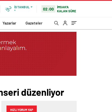
İMSAK'A
İSTANBUL
02:00
KALAN SÜRE
°
Yazarlar
Gazeteler
nseri düzenliyor
HIZLI YORUM YAP