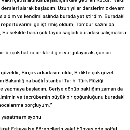
ersleri alarak başladım. Uzun yıllar derslerimiz devam
rs aldım ve kendimi aslında burada yetiştirdim. Buradaki
repertuvarımı geliştirmiş oldum. Tambur sazını da
. Bu şekilde bana çok fayda sağladı buradaki çalışmalara
 birçok hatıra biriktirdiğini vurgulayarak, şunları
k güzeldir. Birçok arkadaşım oldu. Birlikte çok güzel
izm Bakanlığına bağlı İstanbul Tarihi Türk Müziği
zife yapmaya başladım. Geriye dönüp baktığım zaman da
rikimimin ve tecrübemin büyük bir çoğunluğunu buradaki
 hocalarıma borçluyum.”
rı yaşatma misyonu
Fikret Erkaya ise öğrencilerin vakıf bünyesinde solfej,