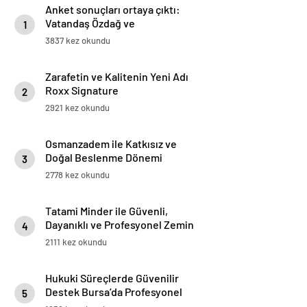
Anket sonuçları ortaya çıktı:
Vatandaş Özdağ ve
1
İmamoğlu’nun tutuklanmasını
3837 kez okundu
yanlış buluyor
Zarafetin ve Kalitenin Yeni Adı
Roxx Signature
2
2921 kez okundu
Osmanzadem ile Katkısız ve
Doğal Beslenme Dönemi
3
2778 kez okundu
Tatami Minder ile Güvenli,
Dayanıklı ve Profesyonel Zemin
4
Çözümleri
2111 kez okundu
Hukuki Süreçlerde Güvenilir
Destek Bursa’da Profesyonel
5
Avukatlık Hizmeti