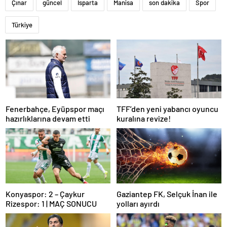
Çınar
güncel
Isparta
Manisa
son dakika
Spor
Türkiye
Fenerbahçe, Eyüpspor maçı
TFF’den yeni yabancı oyuncu
hazırlıklarına devam etti
kuralına revize!
Konyaspor: 2 – Çaykur
Gaziantep FK, Selçuk İnan ile
Rizespor: 1 | MAÇ SONUCU
yolları ayırdı