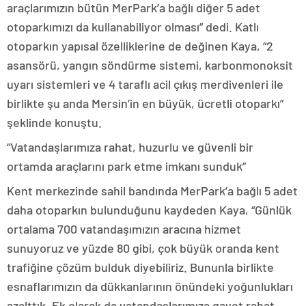
araçlarımızın bütün MerPark’a bağlı diğer 5 adet
otoparkımızı da kullanabiliyor olması” dedi. Katlı
otoparkın yapısal özelliklerine de değinen Kaya, “2
asansörü, yangın söndürme sistemi, karbonmonoksit
uyarı sistemleri ve 4 taraflı acil çıkış merdivenleri ile
birlikte şu anda Mersin’in en büyük, ücretli otoparkı”
şeklinde konuştu.
“Vatandaşlarımıza rahat, huzurlu ve güvenli bir
ortamda araçlarını park etme imkanı sunduk”
Kent merkezinde sahil bandında MerPark’a bağlı 5 adet
daha otoparkın bulunduğunu kaydeden Kaya, “Günlük
ortalama 700 vatandaşımızın aracına hizmet
sunuyoruz ve yüzde 80 gibi, çok büyük oranda kent
trafiğine çözüm bulduk diyebiliriz. Bununla birlikte
esnaflarımızın da dükkanlarının önündeki yoğunlukları
azalttık. Ek olarak da vatandaşlarımıza gayet rahat,