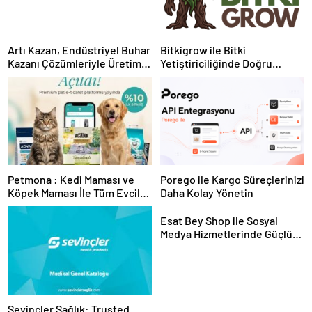
Artı Kazan, Endüstriyel Buhar
Bitkigrow ile Bitki
Kazanı Çözümleriyle Üretim
Yetiştiriciliğinde Doğru
Tesislerine Verimli Sistemler
Ekipman ve Ürün Seçimi
Sunuyor
Petmona : Kedi Maması ve
Porego ile Kargo Süreçlerinizi
Köpek Maması İle Tüm Evcil
Daha Kolay Yönetin
Hayvan Ürünleri
Esat Bey Shop ile Sosyal
Medya Hizmetlerinde Güçlü
Panel Deneyimi
Sevinçler Sağlık: Trusted