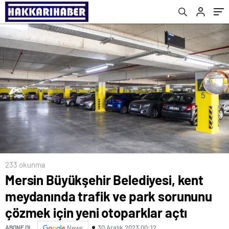
için yeni otoparklar açtı
233 okunma
Mersin Büyükşehir Belediyesi, kent
meydanında trafik ve park sorununu
çözmek için yeni otoparklar açtı
30 Aralık 2023 00:12
ABONE OL
News