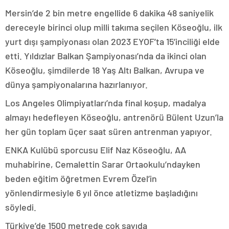
Mersin’de 2 bin metre engellide 6 dakika 48 saniyelik
dereceyle birinci olup milli takıma seçilen Köseoğlu, ilk
yurt dışı şampiyonası olan 2023 EYOF’ta 15’inciliği elde
etti. Yıldızlar Balkan Şampiyonası’nda da ikinci olan
Köseoğlu, şimdilerde 18 Yaş Altı Balkan, Avrupa ve
dünya şampiyonalarına hazırlanıyor.
Los Angeles Olimpiyatları’nda final koşup, madalya
almayı hedefleyen Köseoğlu, antrenörü Bülent Uzun’la
her gün toplam üçer saat süren antrenman yapıyor.
ENKA Kulübü sporcusu Elif Naz Köseoğlu, AA
muhabirine, Cemalettin Sarar Ortaokulu’ndayken
beden eğitim öğretmen Evrem Özel’in
yönlendirmesiyle 6 yıl önce atletizme başladığını
söyledi.
Türkiye’de 1500 metrede çok sayıda