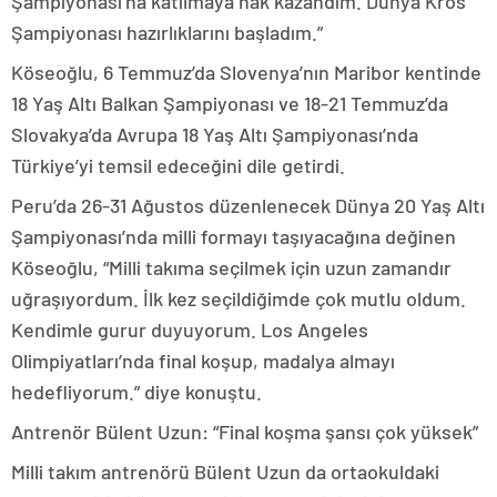
Şampiyonası’na katılmaya hak kazandım. Dünya Kros
Şampiyonası hazırlıklarını başladım.”
Köseoğlu, 6 Temmuz’da Slovenya’nın Maribor kentinde
18 Yaş Altı Balkan Şampiyonası ve 18-21 Temmuz’da
Slovakya’da Avrupa 18 Yaş Altı Şampiyonası’nda
Türkiye’yi temsil edeceğini dile getirdi.
Peru’da 26-31 Ağustos düzenlenecek Dünya 20 Yaş Altı
Şampiyonası’nda milli formayı taşıyacağına değinen
Köseoğlu, “Milli takıma seçilmek için uzun zamandır
uğraşıyordum. İlk kez seçildiğimde çok mutlu oldum.
Kendimle gurur duyuyorum. Los Angeles
Olimpiyatları’nda final koşup, madalya almayı
hedefliyorum.” diye konuştu.
Antrenör Bülent Uzun: “Final koşma şansı çok yüksek”
Milli takım antrenörü Bülent Uzun da ortaokuldaki