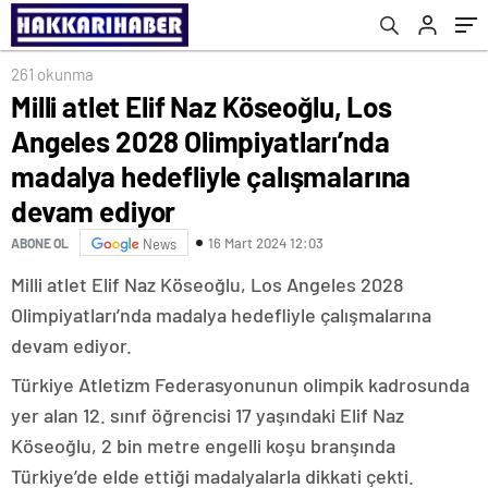
çalışmalarına devam ediyor
tanesinin olmamasına üzüldüm’
261 okunma
Milli atlet Elif Naz Köseoğlu, Los
Angeles 2028 Olimpiyatları’nda
madalya hedefliyle çalışmalarına
devam ediyor
16 Mart 2024 12:03
ABONE OL
News
Milli atlet Elif Naz Köseoğlu, Los Angeles 2028
Olimpiyatları’nda madalya hedefliyle çalışmalarına
devam ediyor.
Türkiye Atletizm Federasyonunun olimpik kadrosunda
yer alan 12. sınıf öğrencisi 17 yaşındaki Elif Naz
Köseoğlu, 2 bin metre engelli koşu branşında
Türkiye’de elde ettiği madalyalarla dikkati çekti.