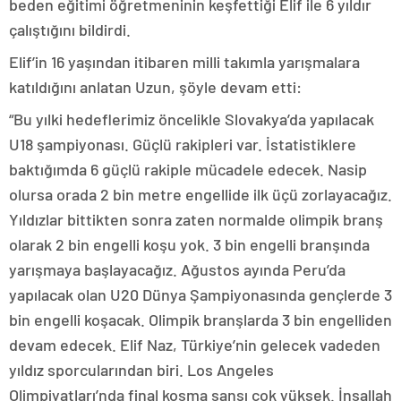
beden eğitimi öğretmeninin keşfettiği Elif ile 6 yıldır
çalıştığını bildirdi.
Elif’in 16 yaşından itibaren milli takımla yarışmalara
katıldığını anlatan Uzun, şöyle devam etti:
“Bu yılki hedeflerimiz öncelikle Slovakya’da yapılacak
U18 şampiyonası. Güçlü rakipleri var. İstatistiklere
baktığımda 6 güçlü rakiple mücadele edecek. Nasip
olursa orada 2 bin metre engellide ilk üçü zorlayacağız.
Yıldızlar bittikten sonra zaten normalde olimpik branş
olarak 2 bin engelli koşu yok. 3 bin engelli branşında
yarışmaya başlayacağız. Ağustos ayında Peru’da
yapılacak olan U20 Dünya Şampiyonasında gençlerde 3
bin engelli koşacak. Olimpik branşlarda 3 bin engelliden
devam edecek. Elif Naz, Türkiye’nin gelecek vadeden
yıldız sporcularından biri. Los Angeles
Olimpiyatları’nda final koşma şansı çok yüksek. İnşallah