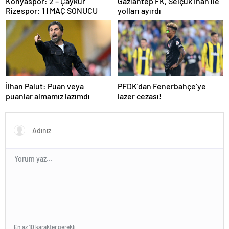
Konyaspor: 2 – Çaykur
Gaziantep FK, Selçuk İnan ile
Rizespor: 1 | MAÇ SONUCU
yolları ayırdı
İlhan Palut: Puan veya
PFDK’dan Fenerbahçe’ye
puanlar almamız lazımdı
lazer cezası!
En az 10 karakter gerekli